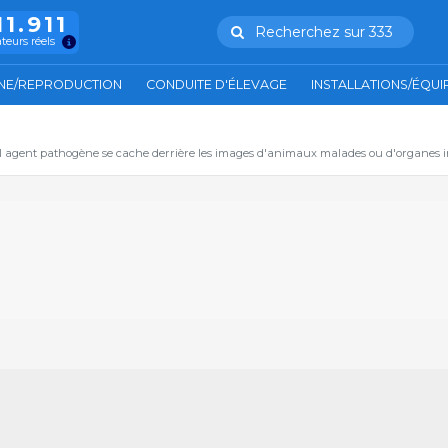
11.911
Recherchez sur 333
ateurs réels
NE/REPRODUCTION
CONDUITE D'ÉLEVAGE
INSTALLATIONS/ÉQU
el agent pathogène se cache derrière les images d'animaux malades ou d'organes in