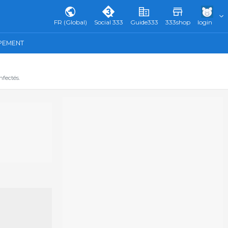
FR (Global)
Social 333
Guide333
333shop
login
IPEMENT
fectés.