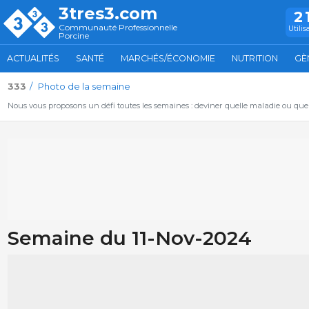
3tres3.com
2
Communauté Professionnelle
Utilis
Porcine
ACTUALITÉS
SANTÉ
MARCHÉS/ÉCONOMIE
NUTRITION
GÈ
333
Photo de la semaine
Nous vous proposons un défi toutes les semaines : deviner quelle maladie ou qu
Semaine du 11-Nov-2024