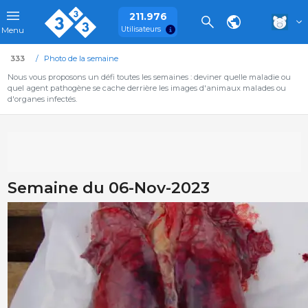
211.976
Utilisateurs
Menu
333
Photo de la semaine
Nous vous proposons un défi toutes les semaines : deviner quelle maladie ou
quel agent pathogène se cache derrière les images d'animaux malades ou
d'organes infectés.
Semaine du 06-Nov-2023