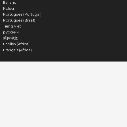
Italiano
Polski
Português (Portugal)
Português (Brasil)
Tiếng Việt
русский
简体中文
English (Africa)
Français (Africa)