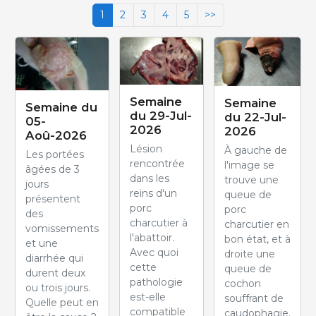
1
2
3
4
5
>>
Semaine
Semaine
Semaine du
du 29-Jul-
du 22-Jul-
05-
2026
2026
Aoû-2026
Lésion
À gauche de
Les portées
rencontrée
l'image se
âgées de 3
dans les
trouve une
jours
reins d'un
queue de
présentent
porc
porc
des
charcutier à
charcutier en
vomissements
l'abattoir.
bon état, et à
et une
Avec quoi
droite une
diarrhée qui
cette
queue de
durent deux
pathologie
cochon
ou trois jours.
est-elle
souffrant de
Quelle peut en
compatible
caudophagie.