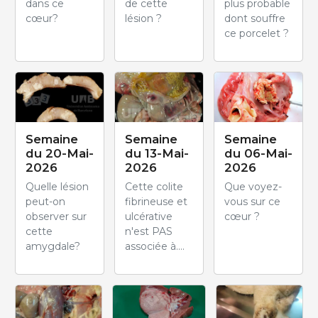
dans ce
de cette
plus probable
cœur?
lésion ?
dont souffre
ce porcelet ?
Semaine
Semaine
Semaine
du 20-Mai-
du 13-Mai-
du 06-Mai-
2026
2026
2026
Quelle lésion
Cette colite
Que voyez-
peut-on
fibrineuse et
vous sur ce
observer sur
ulcérative
cœur ?
cette
n'est PAS
amygdale?
associée à....