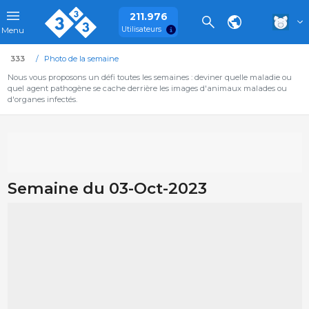
211.976
Utilisateurs
Menu
333
Photo de la semaine
Nous vous proposons un défi toutes les semaines : deviner quelle maladie ou
quel agent pathogène se cache derrière les images d'animaux malades ou
d'organes infectés.
Semaine du 03-Oct-2023