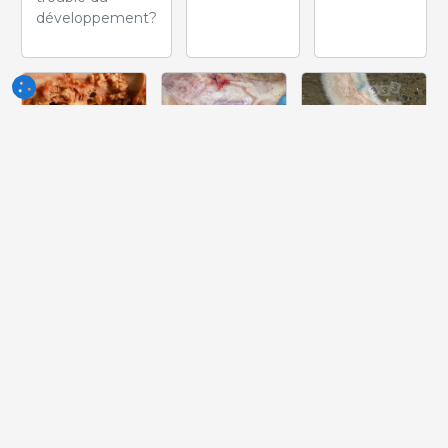
développement?
Semaine
Semaine
Semaine
du 10-Jun-
du 03-Jun-
du 27-Mai-
2026
2026
2026
Quelle lesión
Quelle peut
Quelle est la
peut-on voir
être la cause
pathologie la
dans ce
de cette
plus probable
cœur?
lésion ?
dont souffre
ce porcelet ?