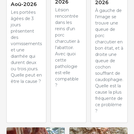
2026
2026
Aoû-2026
Lésion
À gauche de
Les portées
rencontrée
l'image se
âgées de 3
dans les
trouve une
jours
reins d'un
queue de
présentent
porc
porc
des
charcutier à
charcutier en
vomissements
l'abattoir.
bon état, et à
et une
Avec quoi
droite une
diarrhée qui
cette
queue de
durent deux
pathologie
cochon
ou trois jours.
est-elle
souffrant de
Quelle peut en
compatible
caudophagie.
être la cause ?
?
Quelle est la
cause la plus
fréquente de
ce problème
?