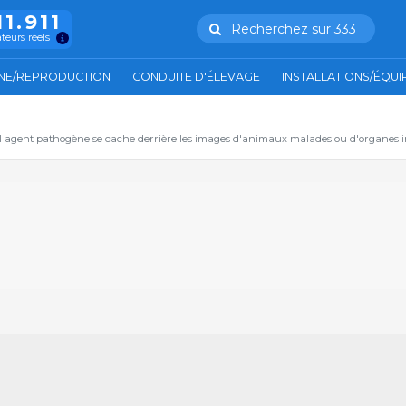
11.911
Recherchez sur 333
ateurs réels
NE/REPRODUCTION
CONDUITE D'ÉLEVAGE
INSTALLATIONS/ÉQU
el agent pathogène se cache derrière les images d'animaux malades ou d'organes in