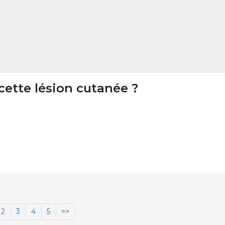
cette lésion cutanée ?
2
3
4
5
>>