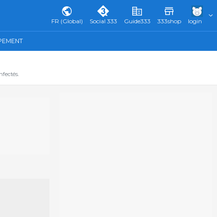
FR (Global)
Social 333
Guide333
333shop
login
IPEMENT
fectés.