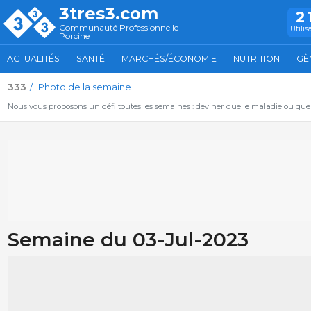
3tres3.com
2
Communauté Professionnelle
Utilis
Porcine
ACTUALITÉS
SANTÉ
MARCHÉS/ÉCONOMIE
NUTRITION
GÈ
333
Photo de la semaine
Nous vous proposons un défi toutes les semaines : deviner quelle maladie ou qu
Semaine du 03-Jul-2023