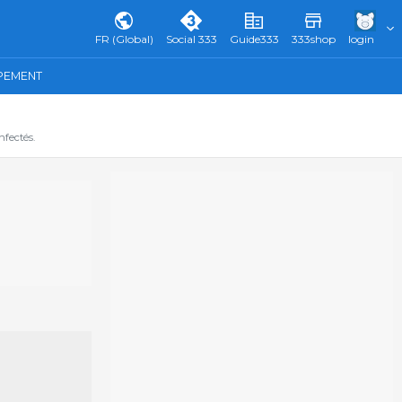
FR (Global)
Social 333
Guide333
333shop
login
IPEMENT
fectés.