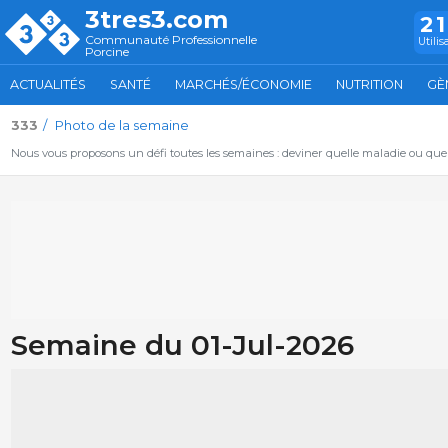
3tres3.com
2
Communauté Professionnelle
Utilis
Porcine
ACTUALITÉS
SANTÉ
MARCHÉS/ÉCONOMIE
NUTRITION
GÈ
333
Photo de la semaine
Nous vous proposons un défi toutes les semaines : deviner quelle maladie ou qu
Semaine du 01-Jul-2026