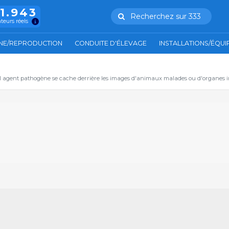
11.943
Recherchez sur 333
ateurs réels
NE/REPRODUCTION
CONDUITE D'ÉLEVAGE
INSTALLATIONS/ÉQU
el agent pathogène se cache derrière les images d'animaux malades ou d'organes in