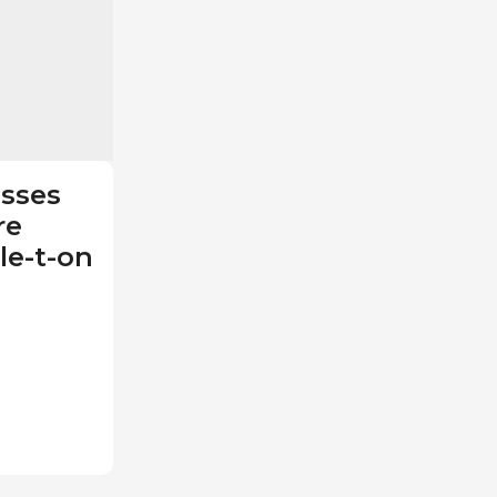
asses
re
le-t-on