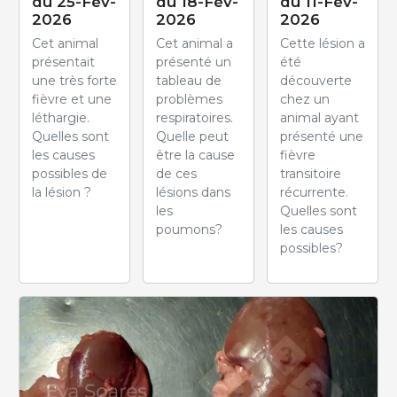
du 25-Fév-
du 18-Fév-
du 11-Fév-
2026
2026
2026
Cet animal
Cet animal a
Cette lésion a
présentait
présenté un
été
une très forte
tableau de
découverte
fièvre et une
problèmes
chez un
léthargie.
respiratoires.
animal ayant
Quelles sont
Quelle peut
présenté une
les causes
être la cause
fièvre
possibles de
de ces
transitoire
la lésion ?
lésions dans
récurrente.
les
Quelles sont
poumons?
les causes
possibles?