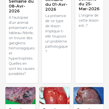
Semaine du
du 25-
du 01-Avr-
08-Avr-
Mar-2026
2026
2026
L'origine de
La présence
A l'autopsie
cette lésion
de ce type
d'un animal
est...?
de lésion
présentant un
implique-t-
tableau fébrile,
elle toujours
on trouve des
un problème
ganglions
pathologique
hémorragiques
?
et
hypertrophiés.
Quelles en
sont les causes
possibles?