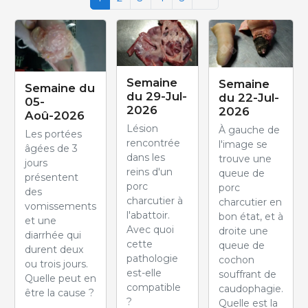
Semaine
Semaine
Semaine du
du 29-Jul-
du 22-Jul-
05-
2026
2026
Aoû-2026
Lésion
À gauche de
Les portées
rencontrée
l'image se
âgées de 3
dans les
trouve une
jours
reins d'un
queue de
présentent
porc
porc
des
charcutier à
charcutier en
vomissements
l'abattoir.
bon état, et à
et une
Avec quoi
droite une
diarrhée qui
cette
queue de
durent deux
pathologie
cochon
ou trois jours.
est-elle
souffrant de
Quelle peut en
compatible
caudophagie.
être la cause ?
?
Quelle est la