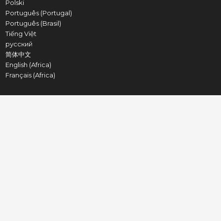
Polski
Português (Portugal)
Português (Brasil)
Tiếng Việt
русский
简体中文
English (Africa)
Français (Africa)