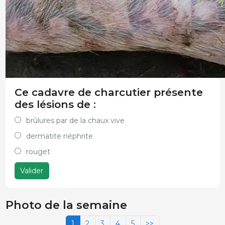
Ce cadavre de charcutier présente
des lésions de :
brûlures par de la chaux vive
dermatite néphrite
rouget
Valider
Photo de la semaine
1
2
3
4
5
>>