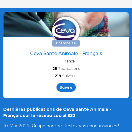
Entreprise
Ceva Santé Animale - Français
France
25
Publications
219
Suiveurs
Suivre
Dernières publications de Ceva Santé Animale -
Français sur le réseau social 333
10-Mar-2026
Grippe porcine : testez vos connaissances !