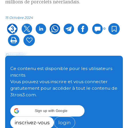
millions de porcelets néerlandais.
15 Octobre 2024
0
Porcelets
Ce contenu est disponible pour les utilisateurs
Au cours des 9 premiers mois de cette année,
inscrits.
l'Espagne a importé 1 557 518 porcelets des Pays-
Vous pouvez vous inscrire et vous connecter
Bas, ce qui marque une tendance à la hausse
gratuitement pour accéder à tout le contenu de
continue. Si l'on compare les données entre janvier
3trois3.com.
et septembre de cette année avec les données de
2023 pour la même période, on observe une
augmentation de 16,9% et si l'on les compare avec la
Sign up with Google
même période en 2020, cela représente une
augmentation de plus de 115% en seulement cinq
inscrivez-vous
login