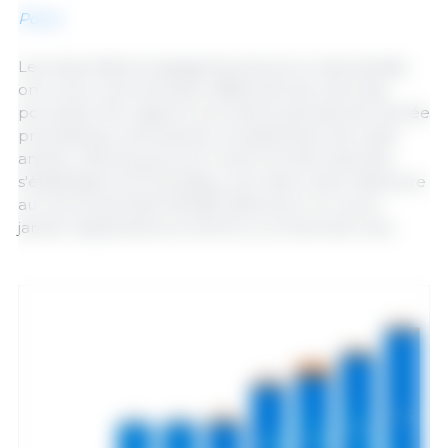
Porcs
Les importations espagnoles de porcs néerlandais
ont connu une évolution différente de celle des
porcelets. Par rapport à la même période de l'année
précédente, entre janvier et septembre de cette
année, 4,3% de porcs en moins ont été importés,
s'établissant à 27 021 têtes, une valeur bien inférieure
au record de 2022 (78 387 têtes pour le cumul
janvier-septembre) et 12,9 % il y a moins de 5 ans.