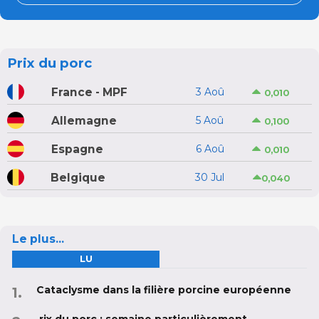
Prix du porc
France - MPF
3 Aoû
0,010
Allemagne
5 Aoû
0,100
Espagne
6 Aoû
0,010
Belgique
30 Jul
0,040
Le plus...
LU
Cataclysme dans la filière porcine européenne