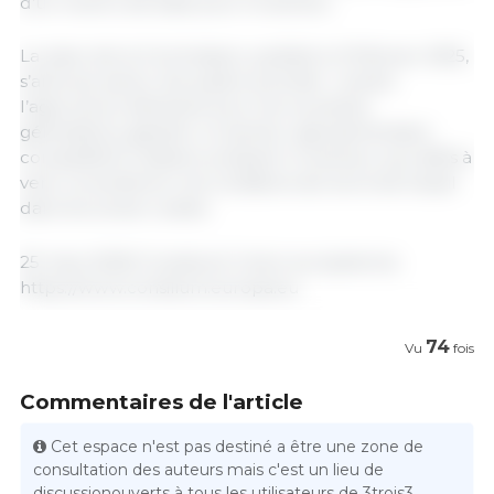
d’un revenu de base pour le secteur.
La vision de la Commission, publiée le 19 février 2025,
s’articule autour de quatre priorités : rendre
l’agriculture attractive pour les nouvelles
générations, garantir un secteur agroalimentaire
compétitif et résilient, préparer le secteur aux défis à
venir, et améliorer les conditions de vie et de travail
dans les zones rurales.
25 mars 2025/ Consilium/ Union européenne.
https://www.consilium.europa.eu
74
Vu
fois
Commentaires de l'article
Cet espace n'est pas destiné a être une zone de
consultation des auteurs mais c'est un lieu de
discussionouverts à tous les utilisateurs de 3trois3.