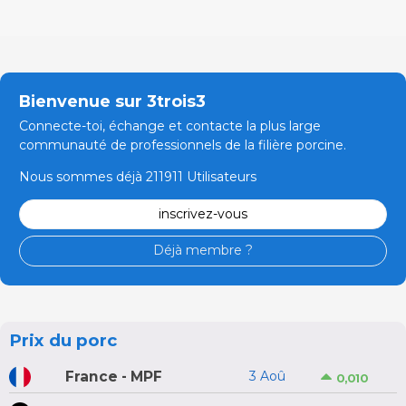
Bienvenue sur 3trois3
Connecte-toi, échange et contacte la plus large
communauté de professionnels de la filière porcine.
Nous sommes déjà 211911 Utilisateurs
inscrivez-vous
Déjà membre ?
Prix du porc
France - MPF
3 Aoû
0,010