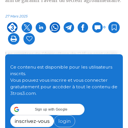
afin de garantir l’avenir du secteur agroalimentaire.
27 Mars 2025
0
Les ministres de l’Agriculture de l’UE se sont réunis
pour débattre de la nouvelle vision pour l’agriculture
et l’alimentation présentée par la Commission
Ce contenu est disponible pour les utilisateurs
européenne. Le Conseil a salué cette stratégie, en
inscrits.
soulignant l’importance du secteur agricole en tant
Vous pouvez vous inscrire et vous connecter
que secteur stratégique ainsi que la nécessité de le
gratuitement pour accéder à tout le contenu de
rendre attractif pour les générations futures.
3trois3.com.
Le ministre polonais Czesław Siekierski a insisté sur la
Sign up with Google
nécessité de garantir une politique agricole
commune (PAC) dotée d’un financement adéquat et
inscrivez-vous
login
reposant sur deux piliers. Par ailleurs, les ministres