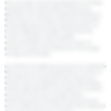
Parmi les sujets clés abordés figuraient la nécessité
de garantir des revenus justes et décents aux
agriculteurs, de réduire la charge administrative et
de promouvoir l’innovation ainsi que les nouvelles
technologies dans le secteur agroalimentaire. Le
Conseil a également souligné l’importance de
trouver un équilibre entre durabilité
environnementale, sociale et économique, en
prônant une approche incitative pour encourager
une agriculture durable.
Les ministres ont également exprimé leur inquiétude
face à la concurrence déloyale dans le commerce
international et ont demandé des mesures plus
fermes contre les pratiques commerciales injustes.
D’autres sujets abordés concernaient les nouvelles
sources de revenus pour les agriculteurs,
notamment dans le domaine de la bioéconomie,
tout en réaffirmant le rôle de la PAC dans la garantie