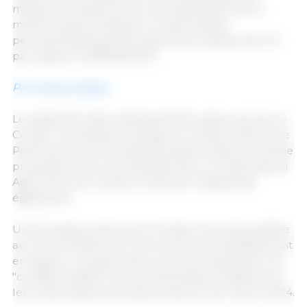
marge de manœuvre lors de l'application de la
mesure visant à maintenir le ratio prairies
permanentes/superficie agricole au-dessus de 5 %
par rapport à 2018 (BCAE 1).
Prochaines étapes
Le règlement doit maintenant être approuvé par le
Conseil. La présidence belge du Conseil a informé le
Parlement que si les députés approuvaient la même
proposition que celle adoptée par le comité spécial
Agriculture du Conseil, ce dernier l’adopterait
également.
Une fois approuvée par le Conseil, la loi sera publiée
au Journal officiel de l'UE et entrera immédiatement
en vigueur. Les agriculteurs pourront appliquer les
"conditionnalités" environnementales révisées pour
leurs demandes de soutien financier de l’UE en 2024.