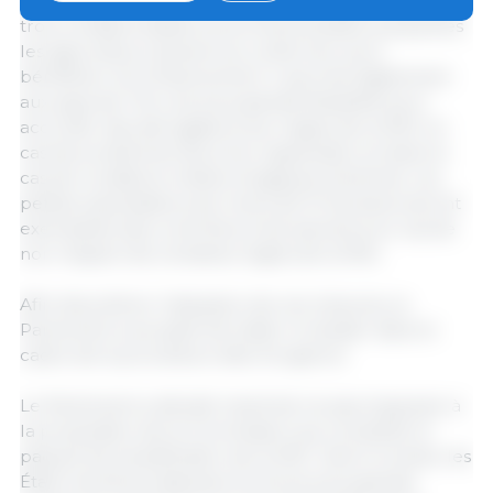
Le réexamen de la PAC modifie les règles relatives à
trois conditionnalités environnementales auxquelles
les agriculteurs doivent se conformer pour
bénéficier d’un financement. Il permet également
aux pays de l’UE une plus grande flexibilité pour
accorder des dérogations aux règles de la PAC en
cas de problèmes liés à leur application et dans le
cas de conditions météorologiques extrêmes. Les
petites exploitations de moins de 10 hectares seront
exemptées des contrôles et de sanctions en cas de
non-respect de certaines règles de la PAC.
Afin d'accélérer l'adoption de ces mesures, le
Parlement a accepté de traiter le dossier dans le
cadre de la procédure dite d'urgence.
Le Parlement a décidé mardi de ne pas s'opposer à
la proposition de la Commission qui complète le
paquet de simplification de la PAC. Selon le texte, les
États membres disposeront d'une plus grande