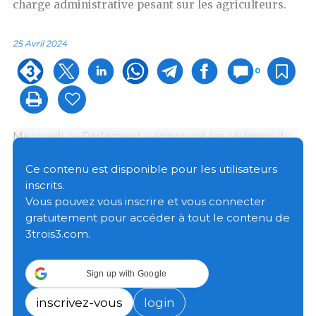
charge administrative pesant sur les agriculteurs.
25 Avril 2024
0
Mercredi, le Parlement a approuvé les révisions du
règlement relatif aux plans stratégiques relevant de
la PAC et du règlement horizontal de la PAC par 425
Ce contenu est disponible pour les utilisateurs
votes pour, 130 contre et 33 abstentions. Les députés
inscrits.
ont adopté le projet de loi avec les modifications
Vous pouvez vous inscrire et vous connecter
techniques proposées par le Conseil et approuvées
gratuitement pour accéder à tout le contenu de
par la commission de l’agriculture du Parlement le
3trois3.com.
15 avril 2024.
Sign up with Google
Contexte
inscrivez-vous
login