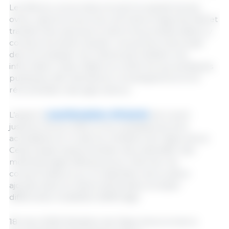
Les filières concernées incluent la viande bovine,
ovine, caprine et porcine, les fruits et légumes frais et
transformés, ainsi que le lait et les produits laitiers, y
compris les œufs coquille. Les porteurs de projet
devront analyser les critères permettant une
information claire, fiable et conforme aux politiques
publiques, afin d'améliorer la transparence et la
rémunération des agriculteurs.
L’appel à
manifestation d'intérêt
est ouvert
jusqu’au 30 juin 2025, et les candidatures sont
accessibles sur le site du ministère de l’Agriculture.
Cette phase expérimentale vise à identifier des
méthodologies efficaces pour informer les
consommateurs sur la répartition de la valeur
ajoutée dans la chaîne alimentaire et tester
différentes modalités d’affichage.
18 mars 2025/ Ministère de l'Agriculture et de la