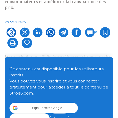
consommateurs et améliorer la transparence des
prix.
20 Mars 2025
0
Le mardi 18 mars 2025, Annie Genevard, ministre de
l’Agriculture et de la Souveraineté alimentaire, a
réuni les acteurs du monde agricole, des
Ce contenu est disponible pour les utilisateurs
distributeurs et des consommateurs lors d’un Comité
inscrits.
des partenaires pour annoncer le lancement d’un
Vous pouvez vous inscrire et vous connecter
appel à manifestation d'intérêt pour
gratuitement pour accéder à tout le contenu de
l’expérimentation d’un affichage « rémunération du
3trois3.com.
producteur » auprès du grand public.
Sign up with Google
Cette initiative s’inscrit dans le cadre de l'article 10 de
la loi EGalim 2 du 18 octobre 2021, visant à protéger