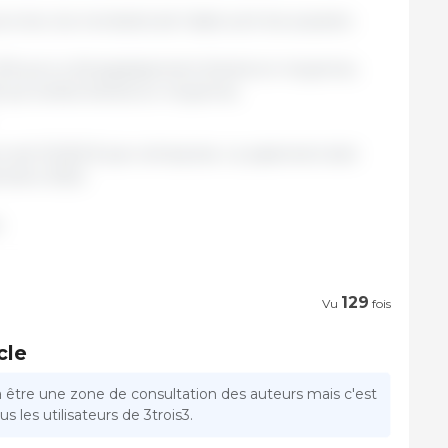
cine, les montants de l'aide sont les suivants :
 100 porcs d'engraissement élevés en moyenne,
00 porcelets élevés en moyenne,
m de 15.000 € par entreprise. Le paiement doit
embre 2022.
.
129
Vu
fois
cle
a être une zone de consultation des auteurs mais c'est
s les utilisateurs de 3trois3.