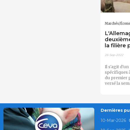
Marchés/Écon
L'Allema
deuxième
la filière
26-Sep-2022
Il s'agit d'u
spécifiques 
du premier 
versé la sem
Dernières pub
10-Mar-2026