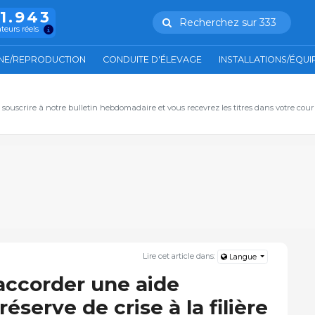
11.943
Recherchez sur 333
ateurs réels
NE/REPRODUCTION
CONDUITE D'ÉLEVAGE
INSTALLATIONS/ÉQU
, souscrire à notre bulletin hebdomadaire et vous recevrez les titres dans votre cour
Lire cet article dans:
Langue
accorder une aide
éserve de crise à la filière