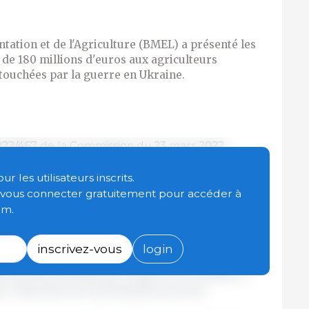
ntation et de l'Agriculture (BMEL) a présenté les
e de 180 millions d'euros aux agriculteurs
 touchées par la guerre en Ukraine.
22/467 de la Commission du 23 mars 2022
elle à l'adaptation pour les éleveurs des filières
embres un total de 500 millions d'euros de soutien
 les utilisateurs inscrits.
ontrer les effets de la guerre en Ukraine.
t vous connecter gratuitement pour accéder à
om.
 millions d'euros de cette aide exceptionnelle et
ra 120 millions d'euros supplémentaires, ce qui
inscrivez-vous
login
 disposera d'un total de 180 millions d'euros
s les plus touchées par la guerre en Ukraine, à
ure, l'aviculture et la production porcine.