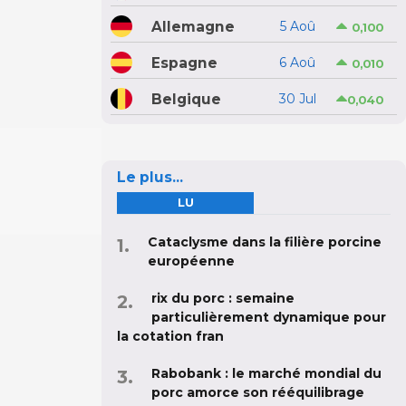
Allemagne
5 Aoû
0,100
Espagne
6 Aoû
0,010
Belgique
30 Jul
0,040
Le plus...
LU
Cataclysme dans la filière porcine
européenne
rix du porc : semaine
particulièrement dynamique pour
la cotation fran
Rabobank : le marché mondial du
porc amorce son rééquilibrage