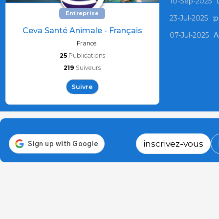
10-Sep-2025
Entreprise
23-Jul-2025
:p
Ceva Santé Animale - Français
07-Jul-2025
A
France
25
Publications
219
Suiveurs
Suivre
inscrivez-vous