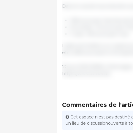
Dans le cas de la production por
128 euros par tranches de
Porcelets : 32 euros par 1
Truies : 99 euros par truie.
L'aide est limitée à un maximu
être effectué avant le 30 sept
20 juin 2022/ BMEL/ Allemagne
https://www.bmel.de
Commentaires de l'arti
Cet espace n'est pas destiné 
un lieu de discussionouverts à tou