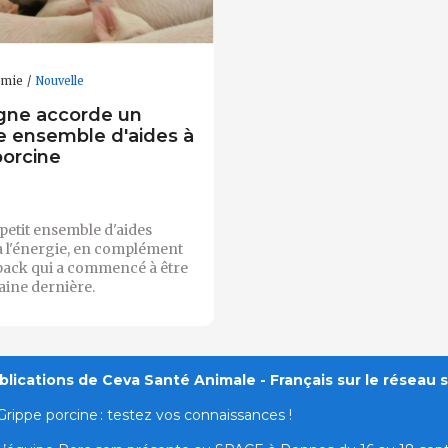
omie
Nouvelle
gne accorde un
 ensemble d'aides à
 porcine
n petit ensemble d'aides
à l'énergie, en complément
pack qui a commencé à être
aine dernière.
lications de Ceva Santé Animale - Français sur le réseau s
Grippe porcine : testez vos connaissances !