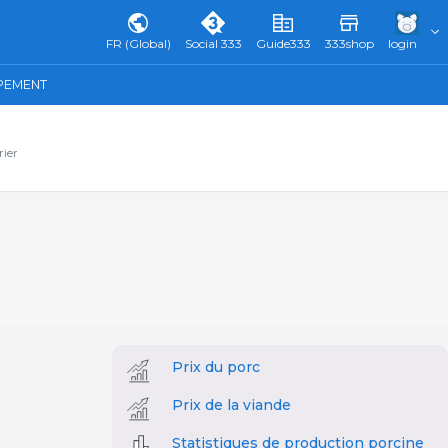
FR (Global)
Social 333
Guide333
333shop
login
IPEMENT
rier
Prix du porc
Prix de la viande
Statistiques de production porcine