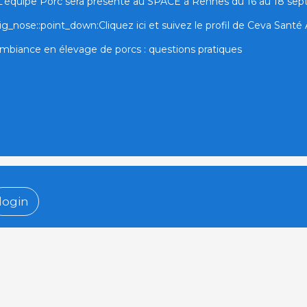
L’équipe Porc sera présente au SPACE à Rennes du 16 au 18 se
ig_nose::point_down:Cliquez ici et suivez le profil de Ceva Santé A
mbiance en élevage de porcs : questions pratiques
login