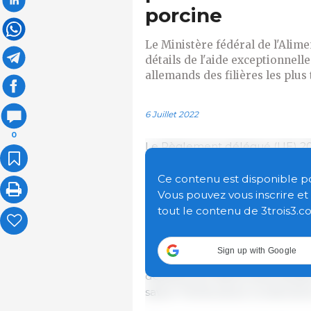
porcine
Le Ministère fédéral de l'Alime
détails de l'aide exceptionnell
allemands des filières les plus
6 Juillet 2022
0
Le Règlement délégué (UE) 20
établissant une aide exceptionn
agricoles fournira aux États m
Ce contenu est disponible pour
de l'UE aux agriculteurs pour c
Vous pouvez vous inscrire e
tout le contenu de 3trois3.c
L'Allemagne recevra environ 60
le gouvernement fédéral fourni
Sign up with Google
signifie que la réserve de crise
destinés aux filières allemande
savoir l'horticulture, la viticult