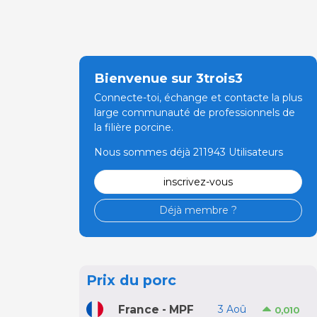
Bienvenue sur 3trois3
Connecte-toi, échange et contacte la plus
large communauté de professionnels de
la filière porcine.
Nous sommes déjà 211943 Utilisateurs
inscrivez-vous
Déjà membre ?
Prix du porc
France - MPF
3 Aoû
0,010