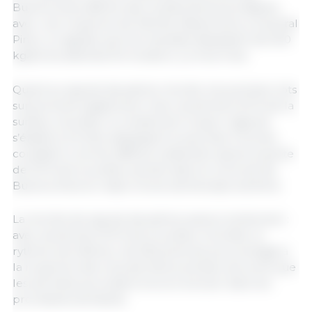
Buenos Aires affiche des rendements plus faibles,
avec une moyenne de 3,8 t/ha. Néanmoins, à General
Pinto, on signale que les résultats dépassent de 500
kg/ha les attentes formulées il y a trois mois.
Quant au soja de deuxième récolte, les premiers lots
surprennent également. Avec seulement 25 % de la
surface récoltée, le rendement moyen régional
s’établit à 3,3 t/ha, dépassant le seuil des 3 tonnes
considéré comme difficile à atteindre après la perte
de 30 % de la surface semée dans le nord-est de
Buenos Aires en raison d’une sécheresse extrême.
La récolte de soja de deuxième avance lentement :
avec seulement 25 % de la surface récoltée, le
rythme est inférieur de 28 points de pourcentage à
la moyenne des cinq dernières années, de sorte que
les données pourraient encore évoluer dans les
prochaines semaines.