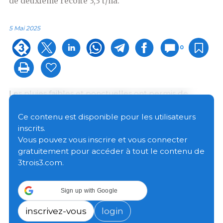
de deuxième récolte 3,3 t/ha.
5 Mai 2025
0
Les pluies faibles et ponctuelles ont permis de
poursuivre la récolte, mais la grande nouvelle de
cette campagne concerne les rendements. Contre
Ce contenu est disponible pour les utilisateurs
toutes les prévisions, le soja affiche des résultats
inscrits.
largement supérieurs aux attentes. Dans la région
Vous pouvez vous inscrire et vous connecter
noyau, le soja de première récolte atteint en
gratuitement pour accéder à tout le contenu de
moyenne 4,1 t/ha, avec des pics dépassant 6 t/ha.
3trois3.com.
L’hétérogénéité entre les zones est notable, mais
Sign up with Google
même dans les plus touchées, les résultats
dépassent les prévisions. Les rendements les plus
inscrivez-vous
login
élevés sont observés à l’extrême sud de Santa Fe et