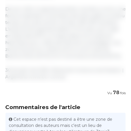
De son côté, le soja de première récolte a connu une
forte progression la semaine dernière grâce au beau
temps, qui a permis de récolter 900 000 hectares.
L’avancement général atteint 70 %, bien qu’il reste
en deçà des 90 % correspondant à la moyenne
historique pour cette période de la campagne. Les
zones les plus en retard sont le nord-ouest de
Buenos Aires (40 %) et le nord-est provincial (50 %).
30 de abril de 2025 | Bolsa de Comercio de Rosario |
Argentina www.bcr.com.ar
78
Vu
fois
Commentaires de l'article
Cet espace n'est pas destiné a être une zone de
consultation des auteurs mais c'est un lieu de