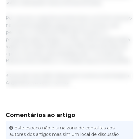
sofrer alterações nas próximas semanas.
Por sua vez, a soja de primeira teve um forte impulso
na semana passada, graças ao bom tempo, que
permitiu a colheita de 900 000 hectares. O
progresso geral atingiu os 70%, embora ainda esteja
abaixo da média histórica de 90% para esta fase da
época. As áreas mais atrasadas são o noroeste de
Buenos Aires (40%) e o nordeste da província (50%).
30 de Abril de 2025 | Bolsa de Comércio de Rosário |
Argentina www.bcr.com.ar
Comentários ao artigo
Este espaço não é uma zona de consultas aos
autores dos artigos mas sim um local de discussão