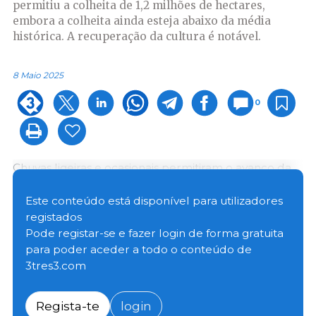
permitiu a colheita de 1,2 milhões de hectares,
embora a colheita ainda esteja abaixo da média
histórica. A recuperação da cultura é notável.
8 Maio 2025
0
Chuvas ligeiras e ocasionais permitiram o avanço da
colheita, mas a grande novidade desta época é a
produtividade. Contra todas as expectativas,
a soja
Este conteúdo está disponível para utilizadores
apresenta resultados largamente superiores aos
registados
previstos
. Na região centro, a primeira colheita de
Pode registar-se e fazer login de forma gratuita
soja teve uma média de 4,1 toneladas/ha, com picos
para poder aceder a todo o conteúdo de
de produtividade superiores a 6 toneladas/ha.
3tres3.com
A heterogeneidade entre regiões é notória, mas
Regista-te
login
mesmo nas regiões mais afectadas, os resultados