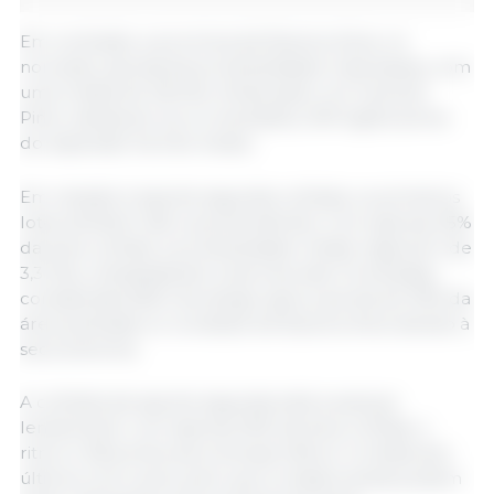
Em contraste, a província de Buenos Aires, no
noroeste, apresenta produtividades mais baixas, com
uma média de 3,8 t/ha. Ainda assim, em General
Pinto, destacam-se os resultados, 500 kg/ha acima
do esperado há três meses.
Em relação à soja de segunda colheita, os primeiros
lotes também são surpreendentes. Com apenas 25%
da área colhida, a produtividade média regional é de
3,3 t/ha, ultrapassando a barreira das 3 toneladas,
considerada difícil de atingir após a perda de 30% da
área plantada no nordeste de Buenos Aires devido à
seca extrema.
A colheita da soja de segunda está a avançar
lentamente: com apenas 25% da área colhida, o
ritmo é 28 pontos percentuais inferior à média dos
últimos cinco anos, pelo que os dados ainda podem