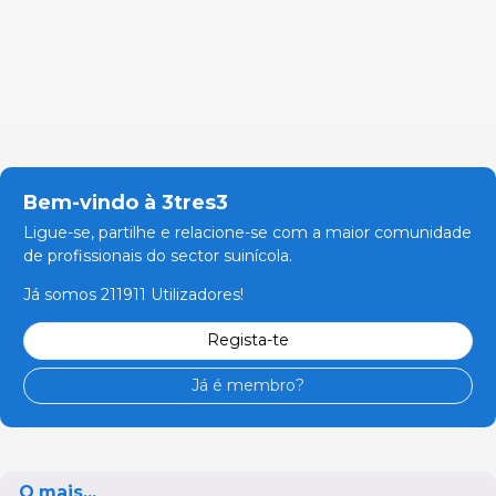
Bem-vindo à 3tres3
Ligue-se, partilhe e relacione-se com a maior comunidade
de profissionais do sector suinícola.
Já somos 211911 Utilizadores!
Regista-te
Já é membro?
O mais...