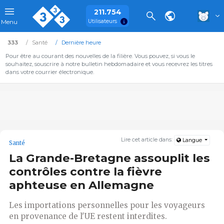
211.754
Utilisateurs
Menu
333
Santé
Dernière heure
Pour être au courant des nouvelles de la filière. Vous pouvez, si vous le
souhaitez, souscrire à notre bulletin hebdomadaire et vous recevrez les titres
dans votre courrier électronique.
Lire cet article dans:
Langue
Santé
La Grande-Bretagne assouplit les
contrôles contre la fièvre
aphteuse en Allemagne
Les importations personnelles pour les voyageurs
en provenance de l'UE restent interdites.