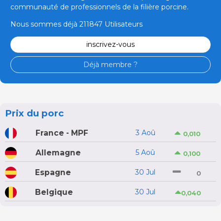
communauté de professionnels de la filière porcine.
Nous sommes déjà 211847 Utilisateurs
inscrivez-vous
Déjà membre ?
Prix du porc
France - MPF
3 Aoû
0,010
Allemagne
5 Aoû
0,100
Espagne
30 Jul
0
Belgique
30 Jul
0,040