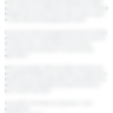
et de réduire les charges administratives, les aides
pourront être accordées sous la forme d’un montant
forfaitaire par hectare et être mises en œuvre dans
le cadre des plans stratégiques de la PAC.
Concernant l’avance des paiements directs, les États
membres auront la possibilité de les verser avant le
16 octobre avec un taux d’avance plus élevé,
contribuant ainsi à améliorer la trésorerie des
agriculteurs.
Enfin, la proposition offrira aux États membres une
plus grande flexibilité pour faire face à l’impact de la
hausse des prix des engrais grâce à des ajustements
des enveloppes destinées aux paiements directs
pour l’année civile 2027.
11 juin 2026 / Commission européenne / Union
européenne.