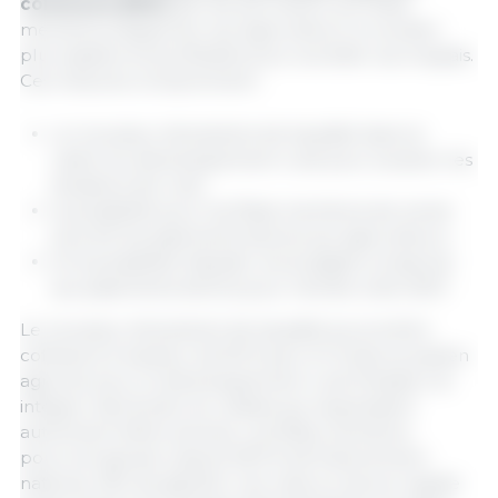
commune (PAC)
afin de permettre aux États
membres d’apporter aux agriculteurs un soutien
plus rapide et plus flexible pour accéder aux engrais.
Ces mesures comprennent :
un nouveau mécanisme de liquidité dans le
cadre du développement rural pour soutenir les
situations de crise ;
la possibilité pour les États membres de verser
plus tôt les paiements directs aux agriculteurs ;
et la possibilité d’ajuster les budgets consacrés
aux paiements directs pour l’année civile 2027.
Le nouveau mécanisme de liquidité pourra être
cofinancé à hauteur de 65 % par le Fonds européen
agricole pour le développement rural (Feader) et
intégrer des fonds non utilisés qui risqueraient
autrement d’être perdus. Les États membres
pourront ajouter jusqu’à 200 % de financement
national. Afin de garantir une mise en œuvre rapide