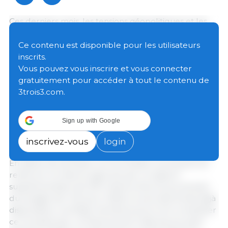
Ces derniers mois, les tensions géopolitiques et les
perturbations des chaînes d’approvisionnement ont
entraîné une forte hausse des prix des engrais dans
Ce contenu est disponible pour les utilisateurs
l’ensemble de l’Union européenne. Pour faire face à
inscrits.
cette situation, la Commission propose deux mesures
Vous pouvez vous inscrire et vous connecter
concrètes à court terme.
gratuitement pour accéder à tout le contenu de
3trois3.com.
Premièrement, un soutien financier sera
accordé afin d’aider les agriculteurs à acheter
Sign up with Google
des engrais
et à garantir leurs prochaines récoltes.
Au cours des prochaines semaines, la Commission
inscrivez-vous
login
prévoit de mobiliser un total de 540 millions d’euros.
En début de semaine, la Commission a proposé de
renforcer la réserve agricole par un apport
supplémentaire de 300 millions d’euros provenant
du budget de l’UE pour 2026, en plus des fonds déjà
disponibles. Les États membres pourront compléter
ce montant par un financement national pouvant