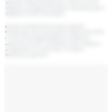
nationalen Mittel aufzustocken, wodurch sich die
insgesamt verfügbare finanzielle Unterstützung auf
insgesamt 1,5 Mrd. EUR beläuft.
Zweitens schlägt die Kommission gezielte
Anpassungen der Gemeinsamen Agrarpolitik (GAP)
vor, die es den Mitgliedstaaten ermöglichen,
Landwirte schneller und flexibler beim Zugang zu
Düngemitteln zu unterstützen. Zu diesen
Maßnahmen gehören: