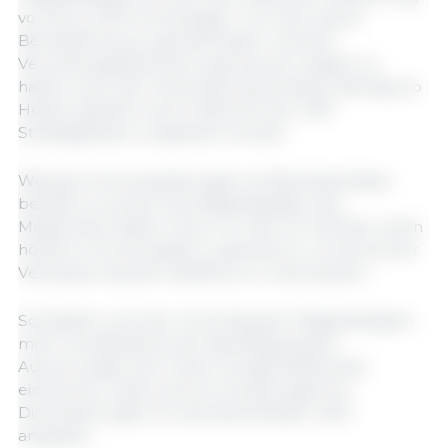
von bis zu 200 % hinzufügen. Um eine rasche
Bereitstellung zu gewährleisten und den
Verwaltungsaufwand so gering wie möglich zu
halten, kann die Unterstützung als fester Betrag pro
Hektar gezahlt und im Rahmen der GAP-
Strategiepläne umgesetzt werden.
Was die Vorschusszahlungen an Betriebsinhaber
betrifft, so werden die Mitgliedstaaten die
Möglichkeit haben, ihnen vor dem 16. Oktober einen
höheren Vorschusssatz zu gewähren, um sie bei der
Verbesserung des Cashflows zu unterstützen.
Schließlich wird der Vorschlag den Mitgliedstaaten
mehr Flexibilität bei der Bewältigung der
Auswirkungen der hohen Düngemittelpreise
einräumen, indem sie ihre Zuweisungen für
Direktzahlungen für das Kalenderjahr 2027
anpassen.