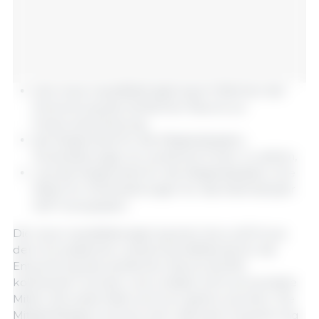
eine neue Liquiditätsregelung im Rahmen der
Entwicklung des ländlichen Raums zur
Krisenunterstützung,
die Möglichkeit für die Mitgliedstaaten,
Direktzahlungen an Landwirte früher zu zahlen,
und die Möglichkeit für die Mitgliedstaaten, ihre
Mittel für Direktzahlungen für das Kalenderjahr
2027 anzupassen.
Die neue Liquiditätsregelung kann bis zu 65 % aus
dem Europäischen Landwirtschaftsfonds für die
Entwicklung des ländlichen Raums (ELER)
kofinanziert werden und umfasst nicht verwendete
Mittel, die andernfalls verloren gehen könnten. Die
Mitgliedstaaten können eine nationale Finanzierung