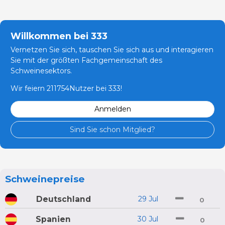
Willkommen bei 333
Vernetzen Sie sich, tauschen Sie sich aus und interagieren
Sie mit der größten Fachgemeinschaft des
Schweinesektors.
Wir feiern 211754Nutzer bei 333!
Anmelden
Sind Sie schon Mitglied?
Schweinepreise
Deutschland
29 Jul
0
Spanien
30 Jul
0