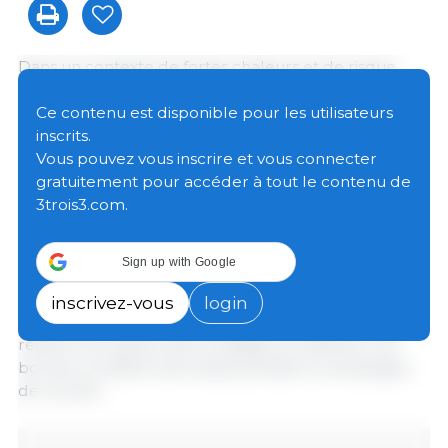
Dans un contexte de fortes chaleurs et de risque
élevé d'incendie, le ministère rappelle que
l'adaptation des horaires de moisson fait partie des
Ce contenu est disponible pour les utilisateurs
mesures de prévention destinées à assurer la
inscrits.
sécurité des personnes, protéger les cultures et
Vous pouvez vous inscrire et vous connecter
préserver les territoires.
gratuitement pour accéder à tout le contenu de
3trois3.com.
Les pratiques mises en œuvre par les agriculteurs
conduisent naturellement à privilégier les travaux de
Sign up with Google
moisson en début et en fin de journée, lorsque les
conditions sont les plus favorables. Cette organisation
inscrivez-vous
login
permet de limiter l'exposition aux fortes chaleurs, de
réduire les risques liés à la fatigue et d'assurer de
bonnes conditions de travail pendant la campagne
de récolte.