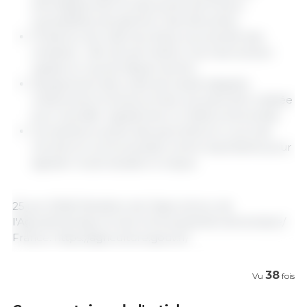
d'échappement et des points de friction
susceptibles de générer des étincelles.
Présence de réserves d'eau à proximité des
chantiers : afin de permettre une intervention
rapide en cas de départ de feu.
Équipement des outils de travail adaptés,
notamment la herse armée, pouvant être utilisée
pour étouffer rapidement un début d'incendie.
Surveillance active des parcelles en cours de
récolte et communication entre exploitants pour
signaler toute situation à risque.
25 juin 2026/ Ministère de l'Agriculture, de
l'Agroalimentaire et de la Souveraineté alimentaire/
France. https://agriculture.gouv.fr/
38
Vu
fois