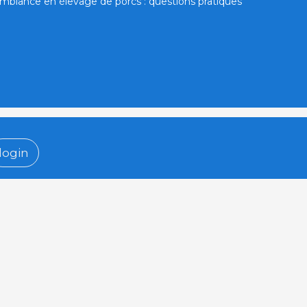
mbiance en élevage de porcs : questions pratiques
login