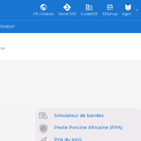
FR (Global)
Social 333
Guide333
333shop
login
IPEMENT
rier
Simulateur de bandes
Peste Porcine Africaine (PPA)
Prix du porc