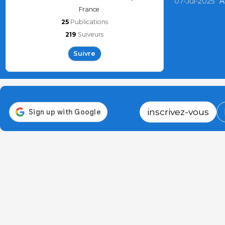
07-Jul-2025
A
France
25
Publications
219
Suiveurs
Suivre
inscrivez-vous