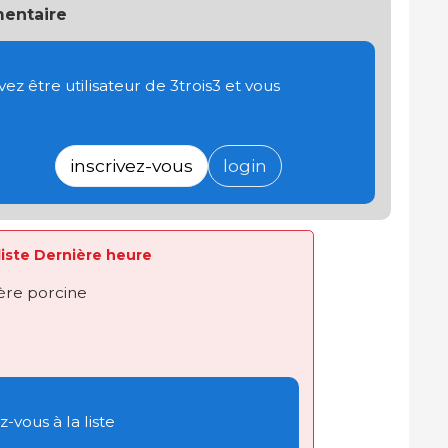
entaire
 être utilisateur de 3trois3 et vous
inscrivez-vous
login
 liste Dernière heure
ière porcine
-vous à la liste