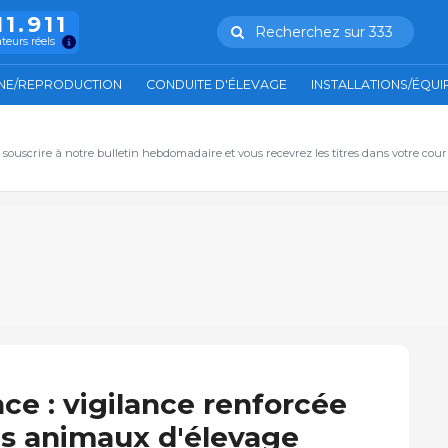
11.911
Recherchez sur 333
ateurs réels
NE/REPRODUCTION
CONDUITE D'ÉLEVAGE
INSTALLATIONS/ÉQU
, souscrire à notre bulletin hebdomadaire et vous recevrez les titres dans votre cour
ce : vigilance renforcée
es animaux d'élevage