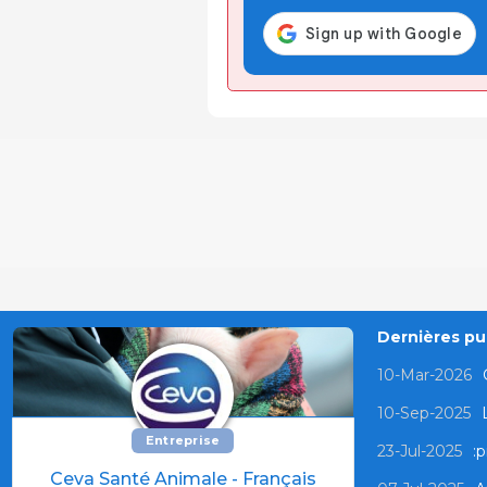
Dernières pub
10-Mar-2026
10-Sep-2025
Entreprise
23-Jul-2025
:p
Ceva Santé Animale - Français