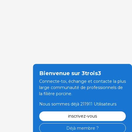
Bienvenue sur 3trois3
Connecte-toi, échange et contacte la plus
large communauté de professionnels de
la filière porcine.
Nous sommes déjà 211911 Utilisateurs
inscrivez-vous
Déjà membre ?