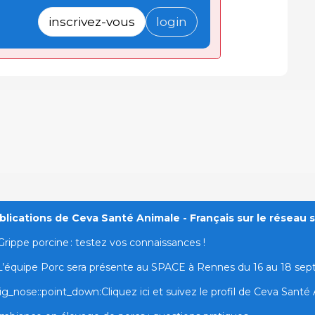
inscrivez-vous
login
lications de Ceva Santé Animale - Français sur le réseau s
Grippe porcine : testez vos connaissances !
L’équipe Porc sera présente au SPACE à Rennes du 16 au 18 se
ig_nose::point_down:Cliquez ici et suivez le profil de Ceva Santé A