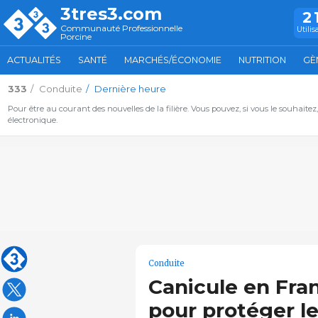
3tres3.com
2
Communauté Professionnelle
Utilis
Porcine
ACTUALITÉS
SANTÉ
MARCHÉS/ÉCONOMIE
NUTRITION
GÈ
333
Conduite
Dernière heure
Pour être au courant des nouvelles de la filière. Vous pouvez, si vous le souhaitez
électronique.
Conduite
Canicule en Fran
pour protéger l