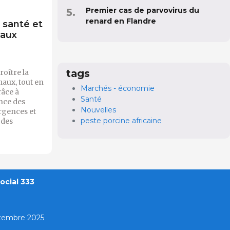
Premier cas de parvovirus du
renard en Flandre
 santé et
maux
tags
roître la
maux, tout en
Marchés - économie
râce à
Santé
ance des
Nouvelles
urgences et
peste porcine africaine
 des
ocial 333
ptembre 2025