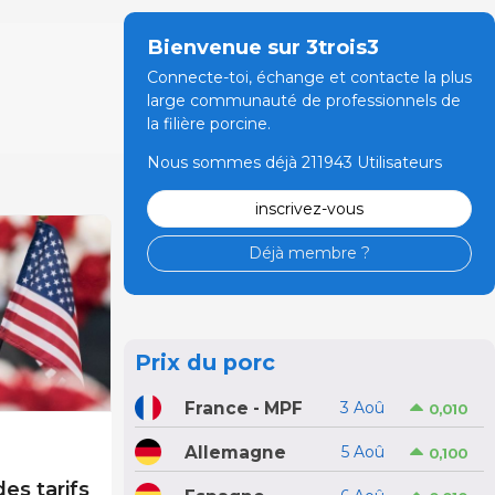
Bienvenue sur 3trois3
Connecte-toi, échange et contacte la plus
large communauté de professionnels de
la filière porcine.
Nous sommes déjà 211943 Utilisateurs
inscrivez-vous
Déjà membre ?
Prix du porc
France - MPF
3 Aoû
0,010
Allemagne
5 Aoû
0,100
es tarifs