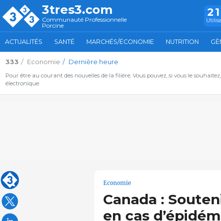
3tres3.com
2
Communauté Professionnelle
Utilis
Porcine
ACTUALITÉS
SANTÉ
MARCHÉS/ÉCONOMIE
NUTRITION
GÈ
333
Economie
Dernière heure
Pour être au courant des nouvelles de la filière. Vous pouvez, si vous le souhaitez
électronique.
Economie
Canada : Souten
en cas d’épidém