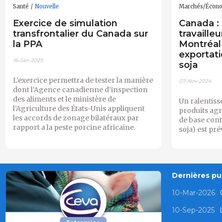
Santé
Nouvelle
Marchés/Écon
Exercice de simulation
Canada : 
transfrontalier du Canada sur
travaille
la PPA
Montréal 
exportati
16-Jan-2025
soja
L’exercice permettra de tester la manière
07-Nov-2024
dont l’Agence canadienne d’inspection
des aliments et le ministère de
Un ralentiss
l’Agriculture des États-Unis appliquent
produits agr
les accords de zonage bilatéraux par
de base conte
rapport a la peste porcine africaine.
soja) est pré
Dernières pub
10-Mar-2026
10-Sep-2025