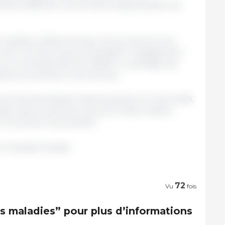
isions difficiles concernant la dépopulation de
 Canada collaborera avec les provinces et les
cords. Une fois ces accords signés, l’engagement
revu à la hausse afin de refléter un partage des
res provinciaux et territoriaux.
vernement fédéral s’étend jusqu’au 31 mars 2029.
osition des producteurs de porcs dès le début
 les douze mois suivants.
u Canada/ Canada.
72
Vu
fois
s maladies” pour plus d’informations