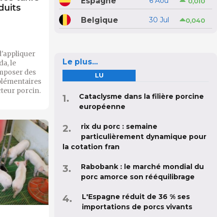
Espagne
6 Aoû
0,010
duits
Belgique
30 Jul
0,040
d'appliquer
Le plus...
a, le
mposer des
LU
plémentaires
cteur porcin.
Cataclysme dans la filière porcine
européenne
rix du porc : semaine
particulièrement dynamique pour
la cotation fran
Rabobank : le marché mondial du
porc amorce son rééquilibrage
L'Espagne réduit de 36 % ses
importations de porcs vivants