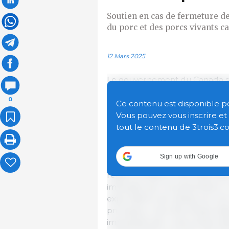
Soutien en cas de fermeture d
du porc et des porcs vivants c
12 Mars 2025
Le gouvernement du Canada s’en
pour soutenir les producteurs
0
marchés d’exportation des prod
Ce contenu est disponible pour
raison d’une épidémie de peste
Vous pouvez vous inscrire e
Unis.
tout le contenu de 3trois3.c
Bien que le Canada demeure i
Sign up with Google
son territoire entraînerait la 
réglementations international
imposées par les partenaires
exportations de viande porcine 
principaux marchés d’exportatio
imposerait des coûts extraordi