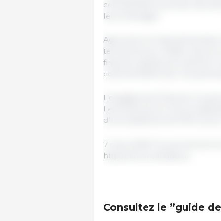
contraindrait à prendre des déc
leurs élevages.
Agriculture et Agroalimentaire
territoires pour établir des ac
financier global pourrait être 
coûts de 60/40 avec les partenai
L’engagement financier du gou
Les fonds seront mis à la disp
d’une épidémie de PPA et pour
7 mars 2025/ Gouvernement d
https://www.canada.ca
Consultez le ”guide de