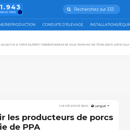
11.943
Recherchez sur 333
ateurs réels
NE/REPRODUCTION
CONDUITE D'ÉLEVAGE
INSTALLATIONS/ÉQU
, souscrire à notre bulletin hebdomadaire et vous recevrez les titres dans votre cour
Lire cet article dans:
Langue
ir les producteurs de porcs
ie de PPA