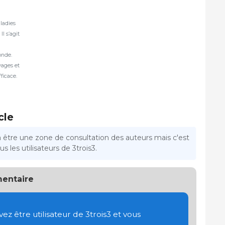
aladies
Il s’agit
onde.
vages et
ficace.
cle
a être une zone de consultation des auteurs mais c'est
s les utilisateurs de 3trois3.
entaire
 être utilisateur de 3trois3 et vous