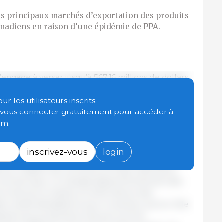
es principaux marchés d’exportation des produits
anadiens en raison d’une épidémie de PPA.
gage à verser jusqu’à 567,16 millions de dollars
 de porcs en cas de fermeture des principaux
uits porcins canadiens et des porcs vivants en
 les utilisateurs inscrits.
 porcine africaine (PPA) au Canada ou aux États-
t vous connecter gratuitement pour accéder à
om.
ndemne de PPA, une seule détection du virus sur
inscrivez-vous
login
fermeture des marchés d’exportation en raison des
es en matière de commerce et des restrictions
 commerciaux. Le Canada dépend fortement des
et de porcs vivants, et la fermeture des
n serait dévastatrice pour le secteur porcin. Elle
naires aux producteurs de porcs et les