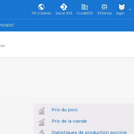
FR (Global)
Social 333
Guide333
333shop
login
IPEMENT
rier
Prix du porc
Prix de la viande
Statistiques de production porcine