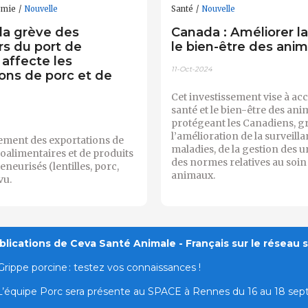
omie
Nouvelle
Santé
Nouvelle
la grève des
Canada : Améliorer la
urs du port de
le bien-être des ani
affecte les
11-Oct-2024
ons de porc et de
Cet investissement vise à acc
santé et le bien-être des ani
protégeant les Canadiens, g
l’amélioration de la surveill
ement des exportations de
maladies, de la gestion des 
oalimentaires et de produits
des normes relatives au soin
neurisés (lentilles, porc,
animaux.
vu.
lications de Ceva Santé Animale - Français sur le réseau s
Grippe porcine : testez vos connaissances !
L’équipe Porc sera présente au SPACE à Rennes du 16 au 18 se