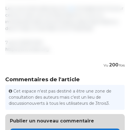
Les cours internationaux du
riz
ont baissé de 3,2 pour
cent en mars, les récoltes étant en cours ou
imminentes dans les principaux pays exportateurs,
dont l’Inde, le Viet Nam et la Thaïlande.
7 avril 2023/ FAO.
https://www.fao.org
200
Vu
fois
Commentaires de l'article
Cet espace n'est pas destiné a être une zone de
consultation des auteurs mais c'est un lieu de
discussionouverts à tous les utilisateurs de 3trois3.
Publier un nouveau commentaire