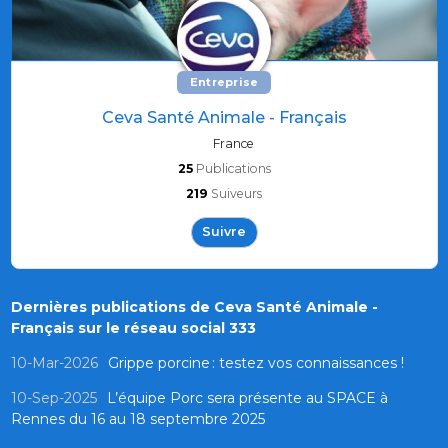
Entreprise
Ceva Santé Animale - Français
France
25
Publications
219
Suiveurs
Suivre
Dernières publications de Ceva Santé Animale -
Français sur le réseau social 333
10-Mar-2026
Grippe porcine : testez vos connaissances !
10-Sep-2025
L’équipe Porc sera présente au SPACE à
Rennes du 16 au 18 septembre 2025