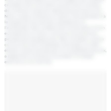
céréalière de la mer Noire, qui permet à l’Ukraine
de continuer à exporter depuis ses ports de la mer
Noire, a aussi contribué à ce déclin. Des estimations à
la hausse de la production australienne, et
l’amélioration des conditions de récolte dans l’Union
européenne ce mois-ci, ont encore accentué les
perspectives haussières de l’offre mondiale. La forte
concurrence de la Fédération de Russie, où l’offre
élevée continue de favoriser la compétitivité des prix,
a également contribué à la pression à la baisse
exercée sur les marchés.