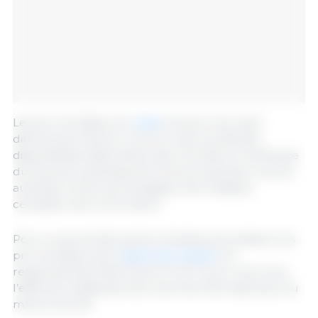
Les prix mondiaux du
maïs
ont pour leur part
diminué de 4,6 pour cent en mars, du fait des
disponibilités saisonnières des récoltes en Amérique
du Sud, de la perspective d’une production record
au Brésil, et de la prolongation de l’Initiative
céréalière de la mer Noire.
Pour ce qui est des autres céréales secondaires, les
prix mondiaux de l’
orge et du sorgho
ont
respectivement fléchi de 6,7 et 5,7 pour cent, sous
l’effet de la faiblesse des marchés internationaux du
maïs et du blé.