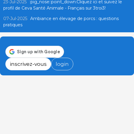
23-Jul-2025
:pig_nose::point_down:Cliquez ici et suivez le
profil de Ceva Santé Animale - Français sur 3troi3!
07-Jul-2025
Ambiance en élevage de porcs : questions
pratiques
inscrivez-vous
login