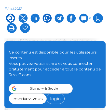
11 Avril 2023
0
L’Indice FAO des prix des céréales s’est établi en
moyenne à 138,6 points en mars, soit une baisse de
8,2 points (5,6 pour cent) par rapport au mois
Ce contenu est disponible pour les utilisateurs
précédent, et de 31,6 points (18,6 pour cent) par
inscrits.
rapport au même mois de l’année précédente.
Vous pouvez vous inscrire et vous connecter
Cette baisse du mois de mars résulte d’une
chute
gratuitement pour accéder à tout le contenu de
des prix internationaux de l’ensemble des grandes
3trois3.com.
céréales.
Sign up with Google
Les cours internationaux du
blé
sont ceux qui ont le
plus reculé (7,1 pour cent), sous l’effet d’une offre
inscrivez-vous
login
mondiale abondante et d’une forte concurrence
entre les exportateurs. La prolongation de l’Initiative