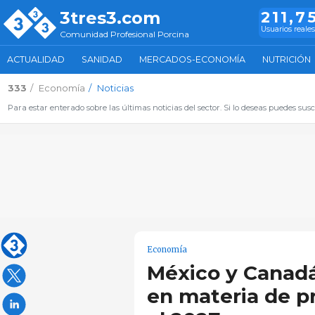
3tres3.com
211,7
Usuarios reales
Comunidad Profesional Porcina
ACTUALIDAD
SANIDAD
MERCADOS-ECONOMÍA
NUTRICIÓN
333
Economía
Noticias
Para estar enterado sobre las últimas noticias del sector. Si lo deseas puedes suscr
Economía
México y Canadá
en materia de p