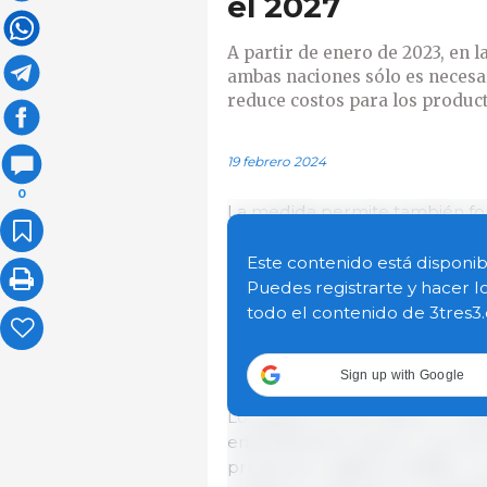
el 2027
A partir de enero de 2023, en 
ambas naciones sólo es necesari
reduce costos para los producto
19 febrero 2024
0
La medida permite también fort
alimentos, reducir los costos 
exportadores e incrementa y di
Este contenido está disponib
Puedes registrarte y hacer l
todo el contenido de 3tres3
Este tipo de alimentos se prod
químicos permitidos, por lo q
la conservación de los recursos
Sign up with Google
Los gobiernos de México y C
entendimiento para el reconoc
productos orgánicos (MdE), lo