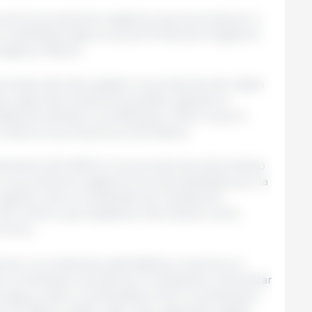
noció los productos orgánicos que se producen o
certificados bajo la Ley de Productos Orgánicos
Orgánico México.
rincipios del año pasado, los productos de origen
dos y apícolas mexicanos pueden ingresar al
ad de tramitar la certificación COR, lo que le
costos a los productores de México.
plimiento del MdE en los procesos de intercambio
 los productos orgánicos son acompañados por la
vigente y de su Certificado de Transacción,
e Control, que establece información como
otros.
ucen con prácticas sustentables e insumos no
ue contribuyen a preservar el ambiente, a fomentar
 agua y suelo y la atmósfera. Entre los alimentos
en México están: café, maíz, aguacate, alfalfa,