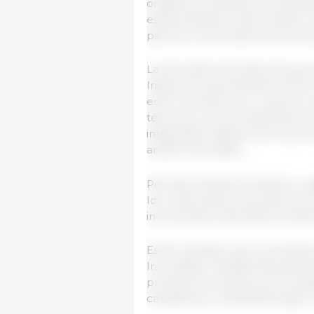
orgánicos, impulsa la competi
escala, facilita el intercambio
para los consumidores de ambo
La Secretaría de Agricultura y
Inspección de Alimentos (CFIA,
enero de 2027, por lo que se m
técnicos y los procedimientos d
integridad orgánica de los pr
ambos mercados.
Permite también fortalecer y a
los costos para los productor
incrementa y diversifica la of
Es de subrayar que, a principio
Inocuidad y Calidad Agroalime
productos primarios y procesa
canadiense, certificados bajo 