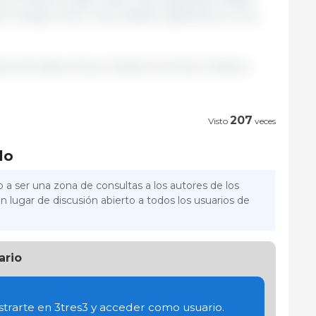
asto, mango, limón, miel, plátano, garbanzo y coco,
ría de Agricultura y Desarrollo Rural | México.
207
Visto
veces
lo
 a ser una zona de consultas a los autores de los
n lugar de discusión abierto a todos los usuarios de
ario
trarte en 3tres3 y acceder como usuario.