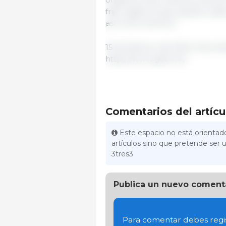
frijol, agave, sorgo, ajonjolí, p
así como cárnicos.
15 de febrero de 2024 | Secreta
https://www.gob.mx/
Comentarios del artícu
Este espacio no está orientado
artículos sino que pretende ser u
3tres3
Publica un nuevo coment
Para comentar debes regis