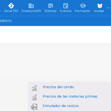
)
Social 333
Directorio333
333shop
Eventos
Formación
Accede
AMIENTO
Precios del cerdo
Precios de las materias primas
Simulador de costos