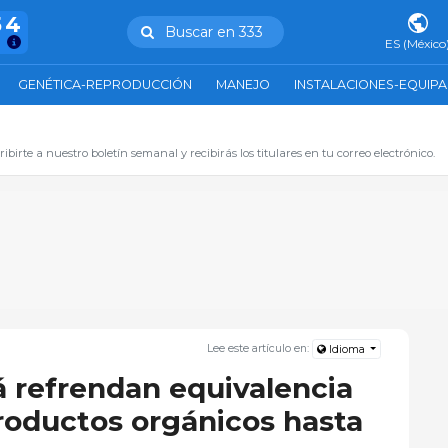
54
Buscar en 333
ES (México
GENÉTICA-REPRODUCCIÓN
MANEJO
INSTALACIONES-EQUIP
ibirte a nuestro boletín semanal y recibirás los titulares en tu correo electrónico.
Lee este artículo en:
Idioma
 refrendan equivalencia
roductos orgánicos hasta