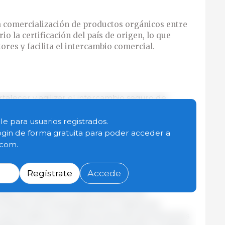
la comercialización de productos orgánicos entre
o la certificación del país de origen, lo que
res y facilita el intercambio comercial.
alecer y agilizar el intercambio seguro de
para los productores, procesadores, importadores y
versifica la oferta de productos orgánicos.
le para usuarios registrados.
ogin de forma gratuita para poder acceder a
.com.
ucen con prácticas sustentables e insumos no
ue contribuyen a preservar el ambiente, a fomentar
 agua y suelo y la atmósfera.
Regístrate
Accede
anadá refrendaron el Memorándum de
imiento de la equivalencia en materia de
 que fortalece la cadena productiva de alimentos