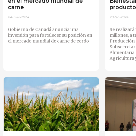
en el mercado mundial de
Bienestar
carne
producto
04-mar-2024
28-feb-2024
Gobierno de Canadá anuncia una
Se realizar
inversión para fortalecer su posición en
millones, a 
el mercado mundial de carne de cerdo
Producción p
Subsecretarí
Alimentaria 
Agricultura 