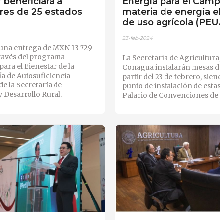
 beneficiará a
Energía para el Cam
res de 25 estados
materia de energía el
de uso agrícola (PEU
23-feb-2024
á una entrega de MXN 13 729
través del programa
La Secretaría de Agricultura
ara el Bienestar de la
Conagua instalarán mesas de
a de Autosuficiencia
partir del 23 de febrero, sie
de la Secretaría de
punto de instalación de esta
y Desarrollo Rural.
Palacio de Convenciones de 