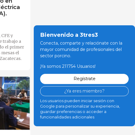
po en
éctrica
A).
Bienvenido a 3tres3
, CFE y
 trabajo a
Conecta, comparte y relaciónate con la
ndo el primer
mayor comunidad de profesionales del
s mesas el
sector porcino.
Zacatecas.
¡Ya somos 211754 Usuarios!
Regístrate
¿Ya eres miembro?
Los usuarios pueden iniciar sesión con
Google para personalizar su experiencia,
guardar preferencias o acceder a
funcionalidades adicionales