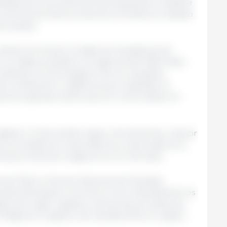
tividad de los productores de pequeña y mediana
 comercial de estos productos y fortalece el abasto
s países.
 Desarrollo Rural y la Agencia Canadiense de
 en inglés) ampliaron la vigencia del MdE hasta
antiene la homologación de los requisitos
e certificación y vigilancia que respaldan la
oductos agropecuarios que se comercializan en
gilizar el intercambio seguro de alimentos, reducir
es, procesadores, importadores y exportadores e
erta de productos orgánicos en el mercado.
s de 2023, el Servicio Nacional de Sanidad,
ntaria (Senasica) reconoció como equivalentes los
dos de origen vegetal y animal de procedencia
el Régimen Orgánico de Canadá (COR, en inglés).