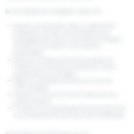
Las actividades de investigación deberían :
Ayudar a comprender mejor el desempeño
ambiental y climático de la industria y sus
estrategias para reducir las emisiones de gases
de efecto invernadero y los impactos
ambientales.
Estimular la mejora de la productividad y la
calidad de los productos a través de nuevas
perspectivas y tecnologías.
Mejorar el bienestar animal y el control de
enfermedades.
Avanzar en la lucha contra la resistencia a los
antimicrobianos.
Fortalecer la competitividad de los productores
y procesadores de carne de cerdo canadienses.