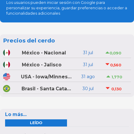
Los usuarios pueden iniciar sesión con Google para
personalizar su experiencia, guardar preferencias o acceder a
funcionalidades adicionales
Precios del cerdo
México - Nacional
31 jul
0,090
México - Jalisco
31 jul
0,560
USA - Iowa/Minnesota
31 ago
1,770
Brasil - Santa Catarina
30 jul
0,130
Lo más...
LEÍDO