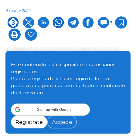
4 marzo 2024
0
A medida que la demanda mundial de carne de
cerdo sigue creciendo, los productores canadienses
necesitan tener acceso a las últimas investigaciones y
Este contenido está disponible para usuarios
tecnologías para llevar sus productos de alta calidad
registrados.
a los estantes de las tiendas de comestibles en
Puedes registrarte y hacer login de forma
Canadá y en todo el mundo.
gratuita para poder acceder a todo el contenido
de 3tres3.com.
Para apoyar y fortalecer la industria porcina, la
Ministra de Ingresos Nacionales, la Honorable Marie-
Sign up with Google
Claude Bibeau, ha anunciado una financiación de
hasta USD 10,6 millones para el Swine Innovation
Regístrate
Accede
Porc (SIP).