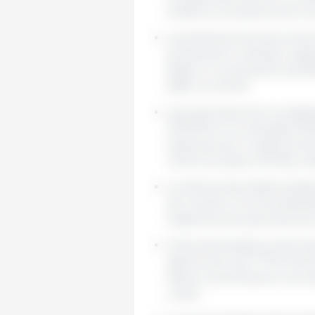
exhibiría una disminución d
Las estimaciones de produc
presentaron cambios respe
Brasil un crecimiento de 8
6.8% con 55 Mt.
Las exportaciones mundial
201.8 Mt en la campaña 2021
explicaría por la disminuci
Unión Europea (-55.0%) y E
La oferta exportable brasi
de octubre, incrementándos
Argentina las exportaciones
China demandaría importaci
disminución de 17.7% frente
México aumentarían sus imp
orden.