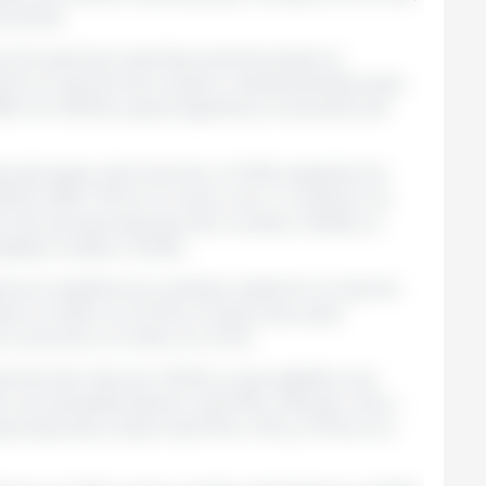
e 25.2%.
ción para las cosechas suramericanas no
cto al reporte de octubre, manteniéndose para
.6% con 126 Mt y para Argentina un aumento de
es del grano decrecerían un 9.5%, pasando de
/22 a 182.7 Mt en el nuevo ciclo. Lo anterior se
ón de las exportaciones de Ucrania (-42.6%), la
stados Unidos (-13.0%).
lera se mantiene sin cambios respecto al reporte
e un 5.6% con 47 Mt, en tanto que, para
 crecerían un 12.3% con 41 Mt.
ones de maíz por 18 Mt, lo que significa una
 a la campaña anterior (21.9 Mt). Vietnam, Irán y
ortaciones a razón de 8.7%, 4.7%, y 0.7% en su