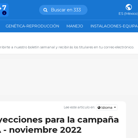
47
Buscar en 333
ES (México
GENÉTICA-REPRODUCCIÓN
MANEJO
INSTALACIONES-EQUIP
ibirte a nuestro boletín semanal y recibirás los titulares en tu correo electrónico.
Lee este artículo en:
Idioma
oyecciones para la campaña
 - noviembre 2022