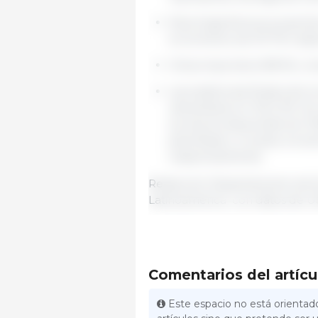
Para Argentina se proyectan
incremento de 151.7% respe
China importaría 98 Mt, crec
Las existencias finales de 
ubicándose en 102.2 Mt. Sin
sus stocks descenderían 19.
para Brasil y Ucrania, los 
respectivamente.
Redacción Departamento de E
Latinoamérica con datos de USD
Comentarios del artícu
Este espacio no está orientado