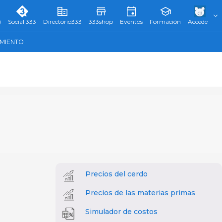
)
Social 333
Directorio333
333shop
Eventos
Formación
Accede
AMIENTO
Precios del cerdo
Precios de las materias primas
Simulador de costos