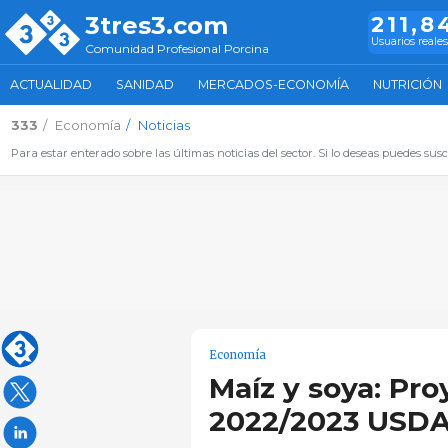
3tres3.com
211,8
Usuarios reales
Comunidad Profesional Porcina
ACTUALIDAD
SANIDAD
MERCADOS-ECONOMÍA
NUTRICIÓN
333
Economía
Noticias
Para estar enterado sobre las últimas noticias del sector. Si lo deseas puedes suscr
Economía
Maíz y soya: Pr
2022/2023 USDA