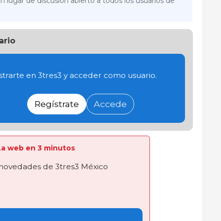
n lugar de discusión abierto a todos los usuarios de
ario
trarte en 3tres3 y acceder como usuario.
Regístrate
Accede
a La web en 3 minutos
novedades de 3tres3 México