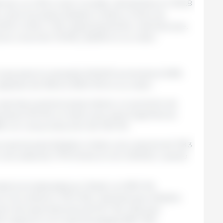
erían un 2.2% a nivel mundial, ubicándose en 300.8
, Unión Europea, Estados Unidos y China, las
26.1%, 14.2% y 1.4% respectivamente, mientras que,
ocks crecerían 115.9% y 66.6% en su orden.
soya para la campaña 2022/23 aumentaría 9.8%
 pasando de 355.6 a 390.5 Mt en su orden.
cosechas suramericanas indican un aumento de
canzaría 152 Mt, en tanto que, para Argentina se
% con una producción de 49.5 Mt.
proyecta para Estados Unidos una cosecha de 118.3
una caída de 2.7% frente al ciclo 2021/22, cuando
staría encabezada por Brasil con 89.5 Mt,
l ciclo anterior (79.4 Mt), mientras que, Estados
en de exportaciones de 55.7 Mt, cifra que
% respecto a la cosecha pasada (58.7 Mt).