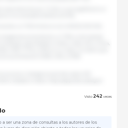
 exportaciones por 7.2 Mt, lo que significaría un
cto a la campaña 2021/22 (2.9 Mt).
iendo un 7.0% frente al ciclo 2021/22 (91.6 Mt).
la oleaginosa aumentarían un 7.9% a nivel global,
 embargo, para Estados Unidos, India, Irán y China,
6%, 0.9%, 17.7% y 0.9% en su orden, en tanto que,
stocks aumentarían 33.8%, 24% y 27.8%
conomía e Inteligencia de Mercados 333
A | Estados Unidos. https://apps.fas.usda.gov/
242
Visto
veces
lo
 a ser una zona de consultas a los autores de los