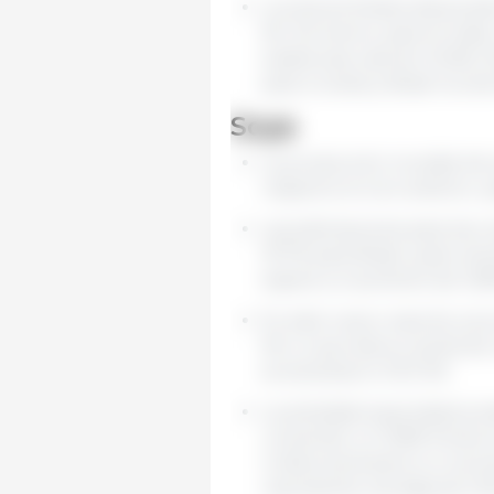
Los stocks finales descend
Mt. De hecho, para la India
existencias caerían 34.6%, 
para Ucrania y Brasil los st
Soya
La producción mundial de 
respecto al ciclo anterior,
Las estimaciones para las 
19.7% para Brasil, quien al
espera un aumento de 12.8
En este nuevo reporte, se 
Mt, lo que daría cuenta de 
se alcanzaron 121.5 Mt.
La actividad exportadora e
creciendo un 12.8% frente a
Unidos alcanzaría un volum
representa una baja de 5.2