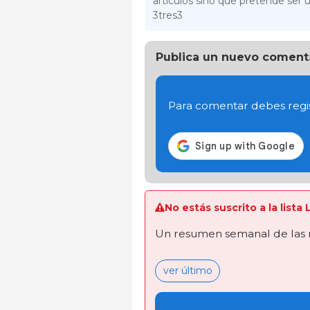
artículos sino que pretende ser u
3tres3
Publica un nuevo coment
Para comentar debes regis
No estás suscrito a la list
Un resumen semanal de las 
ver último