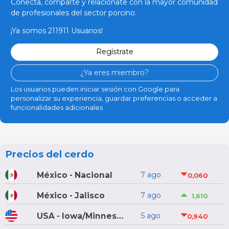
Conecta, comparte y relaciónate con la mayor comunidad
de profesionales del sector porcino.
¡Ya somos 211911 Usuarios!
Regístrate
¿Ya eres miembro?
Los usuarios pueden iniciar sesión con Google para
personalizar su experiencia, guardar preferencias o acceder a
funcionalidades adicionales
Precios del cerdo
México - Nacional
7 ago
0,060
México - Jalisco
7 ago
1,610
USA - Iowa/Minnesota
5 ago
0,940