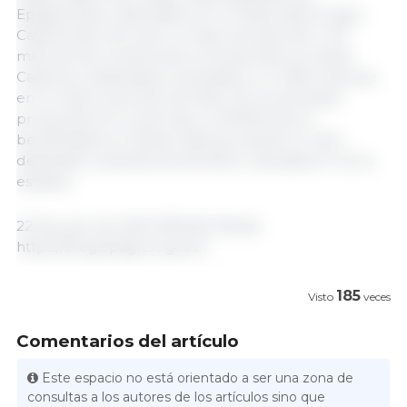
Epagri/Cepa y difundidos en el Observatorio Agro
Catarinense, de enero a mayo de este año, 7.40
millones de cerdos fueron producidos en Santa
Catarina y destinados al beneficio, un 4.8% más que
en el mismo período de 2022. De los animales
producidos en el período, el 90.6% fueron
beneficiados en Santa Catarina, siendo el resto
destinado a plantas de beneficio ubicadas en otros
estados.
22 de junio de 2023 /EPAGRI /Brasil.
https://blog.epagri.sc.gov.br
185
Visto
veces
Comentarios del artículo
Este espacio no está orientado a ser una zona de
consultas a los autores de los artículos sino que