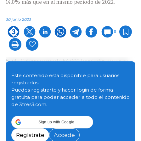
14.0% más que en el mismo período de 2022.
30 junio 2023
0
Santa Catarina exportó 54 000 toneladas de carne
de cerdo (fresca, despojos y preparados) en mayo,
un 4.6% menos que las exportaciones del mes
Este contenido está disponible para usuarios
anterior, pero un 16.1% más que en mayo de 2022. La
registrados.
facturación fue de USD 139.5 millones, una
Puedes registrarte y hacer login de forma
disminución del 1.4% respecto al mes anterior y un
gratuita para poder acceder a todo el contenido
crecimiento del 24.1% respecto a mayo de 2022.
de 3tres3.com.
En lo que va de año, el estado exportó 260 700
Sign up with Google
toneladas de carne de cerdo, con unos ingresos de
USD 643.6 millones, un 14.0% y un 27.0% más,
Regístrate
Accede