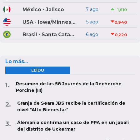
México - Jalisco
7 ago
1,610
USA - Iowa/Minnesota
5 ago
0,940
Brasil - Santa Catarina
6 ago
0,220
Lo más...
LEÍDO
Resumen de las 58 Journés de la Recherche
Porcine (III)
Granja de Seara JBS recibe la certificación de
nivel "Alto Bienestar"
Alemania confirma un caso de PPA en un jabalí
del distrito de Uckermar