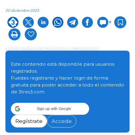
20 diciembre 2023
0
La Secretaría de Comercio y Relaciones
Internacionales del Ministerio de Agricultura y
Ganadería de Brasil ha informado de la apertura de
Este contenido está disponible para usuarios
seis nuevos mercados para el agronegocio brasileño,
registrados.
dos en Colombia y cuatro en Japón.
Puedes registrarte y hacer login de forma
gratuita para poder acceder a todo el contenido
de 3tres3.com.
En el caso del Japón, se trata de carne de vacuno y
de cerdo enlatada así como extractos de carne de
vacuno y de cerdo.
Sign up with Google
Regístrate
Accede