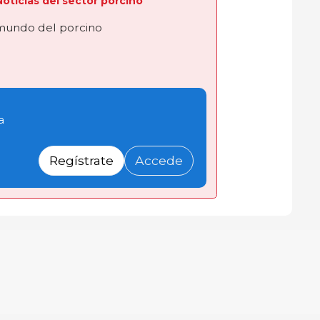
 Noticias del sector porcino
 mundo del porcino
a
Regístrate
Accede