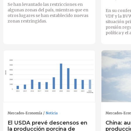
Se han levantado las restricciones en
algunas zonas del país, mientras que en
En su confer
otros lugares se han establecido nuevas
VDF y la BV
zonas restringidas.
situación pr
presión regu
política y el
Mercados-Economía
Noticia
Mercados-Eco
El USDA prevé descensos en
China: a
la producción porcina de
producci