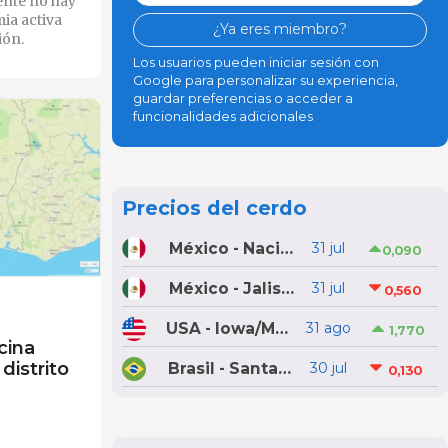
ente
no hay
ia activa
¿Ya eres miembro?
gión
.
Los usuarios pueden iniciar sesión con
Google para personalizar su experiencia,
guardar preferencias o acceder a
funcionalidades adicionales
Precios del cerdo
México - Nacional
31 jul
0,090
México - Jalisco
31 jul
0,560
USA - Iowa/Minnesota
31 ago
1,770
cina
distrito
Brasil - Santa Catarina
30 jul
0,130