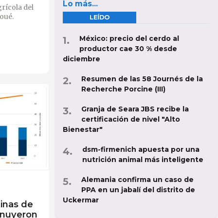
Lo más...
grícola del
oué.
LEÍDO
México: precio del cerdo al
productor cae 30 % desde
diciembre
Resumen de las 58 Journés de la
Recherche Porcine (III)
Granja de Seara JBS recibe la
certificación de nivel "Alto
Bienestar"
dsm-firmenich apuesta por una
nutrición animal más inteligente
Alemania confirma un caso de
PPA en un jabalí del distrito de
Uckermar
inas de
inuyeron