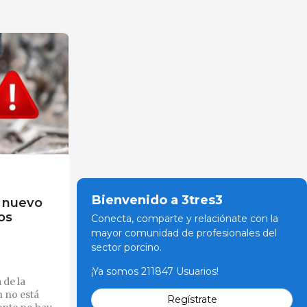
Bienvenido a 3tres3
 nuevo
os
Conecta, comparte y relaciónate con la
mayor comunidad de profesionales del
sector porcino.
¡Ya somos 211847 Usuarios!
 de la
 no está
Regístrate