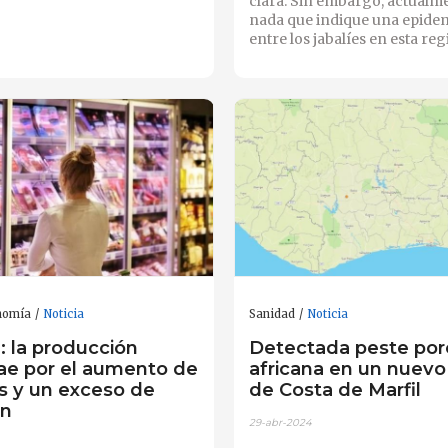
clara. Sin embargo, actualm
nada que indique una epidem
entre los jabalíes en esta re
nomía
Noticia
Sanidad
Noticia
: la producción
Detectada peste por
cae por el aumento de
africana en un nuevo 
os y un exceso de
de Costa de Marfil
ón
29-abr-2024