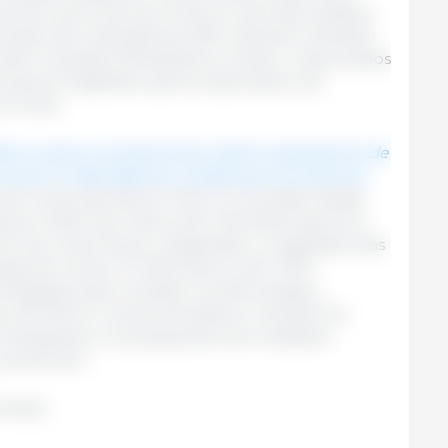
ones de carne vacuna a China no han sido posibles
rincipios de la década de 2000. Asimismo, también
re requisitos fitosanitarios, es decir, relacionados
roductos vegetales, para la exportación de
a China.
ren nuevas conversaciones sobre la exportación de
onas no afectadas por la peste porcina africana
e de cerdo alemana a China no es posible desde
ia en 2020. Ese mismo año, Alemania exportó a
rne de cerdo fresca, refrigerada o congelada (más
grasa de cerdo). En 2023 fueron sólo 739 t.
ntegrales para combatir la enfermedad y
so de PPA en cerdos domésticos. También ha
ón de jabalíes a una pequeña zona mediante
 prevención.
emania.