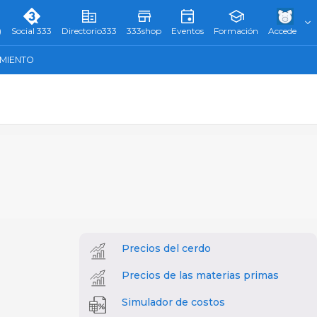
)
Social 333
Directorio333
333shop
Eventos
Formación
Accede
AMIENTO
Precios del cerdo
Precios de las materias primas
Simulador de costos