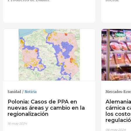
Sanidad
Noticia
Mercados-Eco
Polonia: Casos de PPA en
Alemania
nuevas áreas y cambio en la
cárnica 
regionalización
los cost
regulaci
16-may-2024
06-may-2024