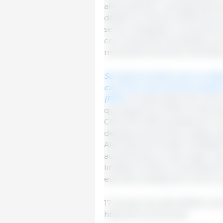
años está libre. Las exportaci
desde la crisis de la EEB de p
se ha conseguido un acuerdo sob
con la salud de las plantas y p
manzanas frescas de Alemania 
Se espera también que se celeb
carne de cerdo alemana desde z
(PPA)
. La exportación de carn
que apareció la PPA en Aleman
China 319 448 toneladas de ca
despojos de sacrificio, grasa y 
Alemania ha tomado medidas i
actualmente no hay ningún ca
limitado la PPA en la poblaci
estrictas medidas de control y
17 de abril de 2024/ BMEL/ Al
https://www.bmel.de/