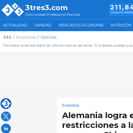
3tres3.com
211,8
Usuarios reales
Comunidad Profesional Porcina
ACTUALIDAD
SANIDAD
MERCADOS-ECONOMÍA
NUTRICIÓN
333
Economía
Noticias
Para estar enterado sobre las últimas noticias del sector. Si lo deseas puedes suscr
Economía
Alemania logra e
restricciones a 