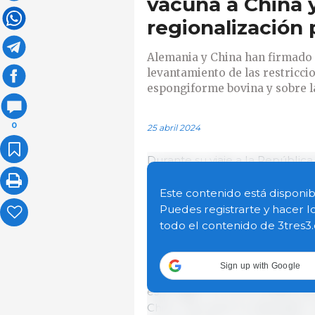
vacuna a China 
regionalización
Alemania y China han firmado 
levantamiento de las restricci
espongiforme bovina y sobre l
0
25 abril 2024
Durante su viaje a la República
Alimentación y Agricultura de
Ministro Yu Jianhua, de la Adm
Este contenido está disponib
bilaterales para seguir avanzan
Puedes registrarte y hacer l
exportaciones agrícolas alema
todo el contenido de 3tres3
En concreto, tras muchos años
Sign up with Google
conjunta sobre el levantamient
espongiforme bovina (EEB) par
China. Alemania ha adoptado m