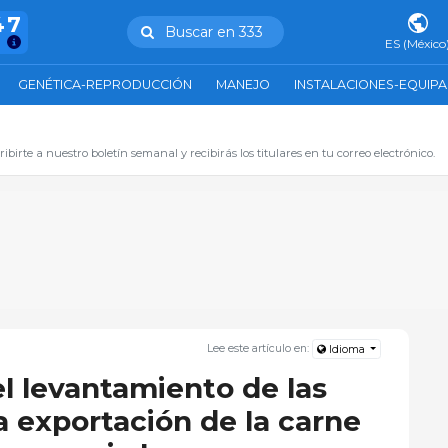
47
Buscar en 333
ES (México
GENÉTICA-REPRODUCCIÓN
MANEJO
INSTALACIONES-EQUIP
ibirte a nuestro boletín semanal y recibirás los titulares en tu correo electrónico.
Lee este artículo en:
Idioma
l levantamiento de las
la exportación de la carne