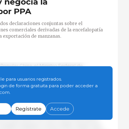
y negocia la
 por PPA
dos declaraciones conjuntas sobre el
ones comerciales derivadas de la encefalopatía
a exportación de manzanas.
 Popular China, el Ministro Federal de
 Alemania, Cem Özdemir, ha firmado junto con el
inistración Principal de Aduanas, dos acuerdos
le para usuarios registrados.
do hacia la liberalización del mercado de las
ogin de forma gratuita para poder acceder a
nas.
.com.
 de negociaciones, se ha logrado una declaración
Regístrate
Accede
o de la prohibición debida a la de la encefalopatía
a la exportación de carne vacuna alemana a
edidas integrales contra la EEB y desde hace