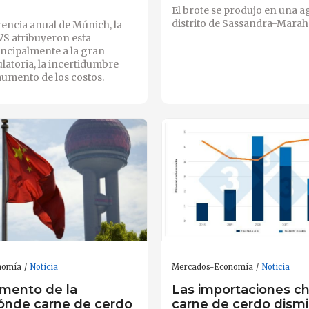
El brote se produjo en una a
distrito de Sassandra-Marah
encia anual de Múnich, la
WS atribuyeron esta
incipalmente a la gran
latoria, la incertidumbre
 aumento de los costos.
nomía
Noticia
Mercados-Economía
Noticia
umento de la
Las importaciones ch
ónde carne de cerdo
carne de cerdo dism