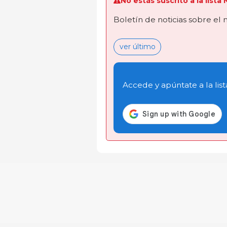
No estás suscrito a la lista
Boletín de noticias sobre el
ver último
Accede y apúntate a la list