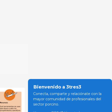
Bienvenido a 3tres3
Conecta, comparte y relaciónate con la
mayor comunidad de profesionales del
sector porcino.