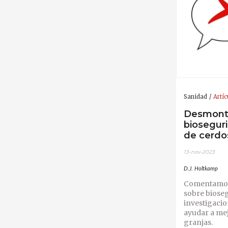
Sanidad
Artíc
Desmonta
bioseguri
de cerdo
13-nov-2023
D.J. Holtkamp
Comentamos 
sobre biose
investigaci
ayudar a mej
granjas.