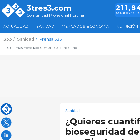
3tres3.com
211,8
Usuarios reales
Comunidad Profesional Porcina
ACTUALIDAD
SANIDAD
MERCADOS-ECONOMÍA
NUTRICIÓN
333
Sanidad
Prensa 333
Las últimas novedades en 3tres3.com/es-mx
Sanidad
¿Quieres cuantif
bioseguridad de 