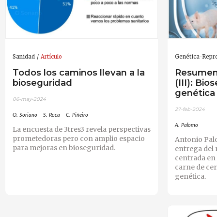
Sanidad
Artículo
Genética-Repr
Todos los caminos llevan a la
Resumen 
bioseguridad
(III): Bi
genética
06-may-2024
27-feb-2024
O. Soriano
S. Roca
C. Piñeiro
A. Palomo
La encuesta de 3tres3 revela perspectivas
prometedoras pero con amplio espacio
Antonio Pal
para mejoras en bioseguridad.
entrega del
centrada en 
carne de cer
genética.