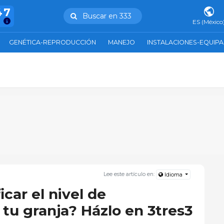
47
Buscar en 333
ES (México
GENÉTICA-REPRODUCCIÓN
MANEJO
INSTALACIONES-EQUIP
Lee este artículo en:
Idioma
icar el nivel de
tu granja? Házlo en 3tres3