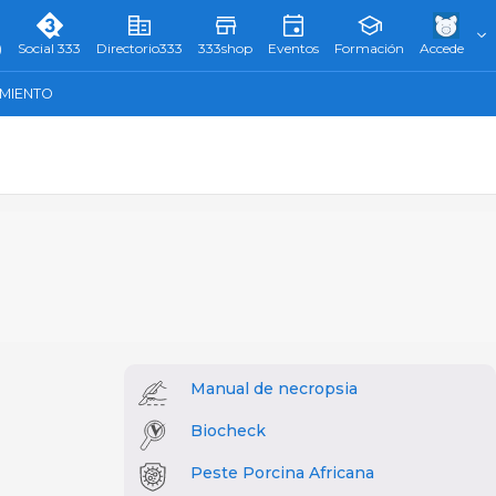
)
Social 333
Directorio333
333shop
Eventos
Formación
Accede
AMIENTO
Manual de necropsia
Biocheck
Peste Porcina Africana