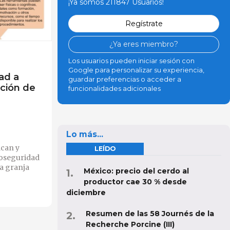
¡Ya somos 211847 Usuarios!
Regístrate
¿Ya eres miembro?
Los usuarios pueden iniciar sesión con
Google para personalizar su experiencia,
ad a
guardar preferencias o acceder a
ación de
funcionalidades adicionales
Lo más...
ican y
LEÍDO
ioseguridad
la granja
México: precio del cerdo al
productor cae 30 % desde
diciembre
Resumen de las 58 Journés de la
Recherche Porcine (III)