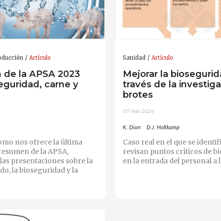
oducción
Artículo
Sanidad
Artículo
de la APSA 2023
Mejorar la biosegurid
oseguridad, carne y
través de la investig
brotes
07-feb-2024
K. Dion
D.J. Holtkamp
omo nos ofrece la última
Caso real en el que se identif
 resumen de la APSA,
revisan puntos críticos de b
las presentaciones sobre la
en la entrada del personal a 
do, la bioseguridad y la