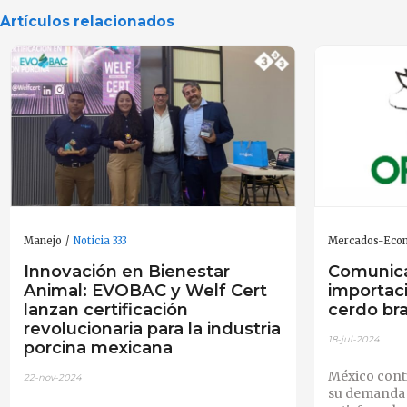
Artículos relacionados
Manejo
Noticia 333
Mercados-Eco
Innovación en Bienestar
Comunic
Animal: EVOBAC y Welf Cert
importac
lanzan certificación
cerdo bra
revolucionaria para la industria
18-jul-2024
porcina mexicana
México cont
22-nov-2024
su demanda 