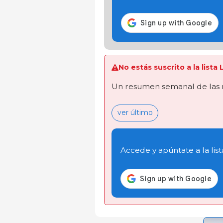
No estás suscrito a la list
Un resumen semanal de las 
ver último
Accede y apúntate a la list