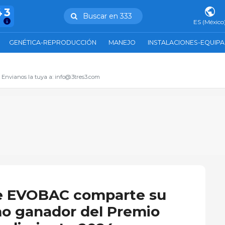
43
Buscar en 333
ES (México
GENÉTICA-REPRODUCCIÓN
MANEJO
INSTALACIONES-EQUIP
. Envianos la tuya a: info@3tres3.com
de EVOBAC comparte su
o ganador del Premio