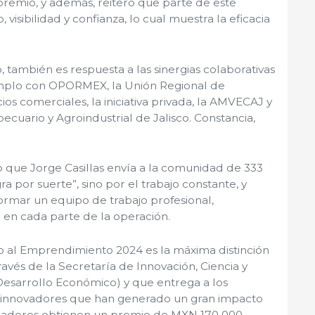
premio, y además, reiteró que parte de este
, visibilidad y confianza, lo cual muestra la eficacia
también es respuesta a las sinergias colaborativas
mplo con OPORMEX, la Unión Regional de
cios comerciales, la iniciativa privada, la AMVECAJ y
ecuario y Agroindustrial de Jalisco. Constancia,
o que Jorge Casillas envía a la comunidad de 333
ra por suerte”, sino por el trabajo constante, y
ormar un equipo de trabajo profesional,
en cada parte de la operación.
co al Emprendimiento 2024 es la máxima distinción
ravés de la Secretaría de Innovación, Ciencia y
Desarrollo Económico) y que entrega a los
innovadores que han generado un gran impacto
ganadores obtienen un premio de MXN 170 000,