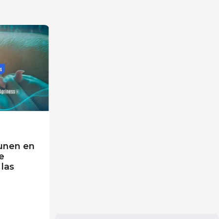
 unen en
e
 las