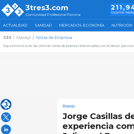
3tres3.com
211,9
Usuarios reales
Comunidad Profesional Porcina
ACTUALIDAD
SANIDAD
MERCADOS-ECONOMÍA
NUTRICIÓN
333
Manejo
Notas de Empresa
Aquí encontrarás las últimas notas de prensa relacionadas con el sector porcino
Manejo
Jorge Casillas 
experiencia com