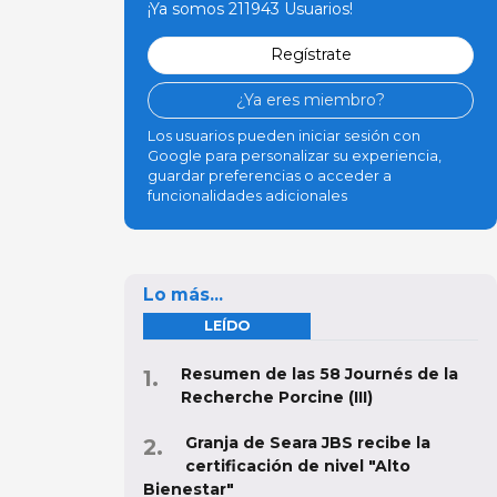
¡Ya somos 211943 Usuarios!
Regístrate
¿Ya eres miembro?
Los usuarios pueden iniciar sesión con
Google para personalizar su experiencia,
guardar preferencias o acceder a
funcionalidades adicionales
Lo más...
LEÍDO
Resumen de las 58 Journés de la
Recherche Porcine (III)
Granja de Seara JBS recibe la
certificación de nivel "Alto
Bienestar"