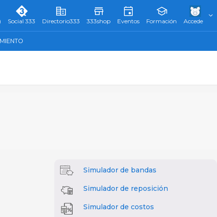
)
Social 333
Directorio333
333shop
Eventos
Formación
Accede
AMIENTO
Simulador de bandas
Simulador de reposición
Simulador de costos