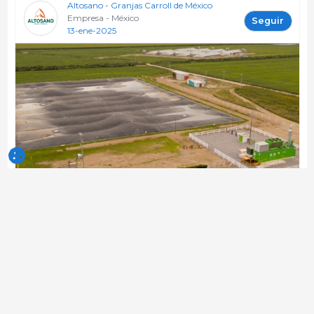
Altosano - Granjas Carroll de México
Empresa - México
Seguir
13-ene-2025
Granjas Carroll innova en la
generación de energía a partir de
biogás y gas natural
Cada mes, GCM produce más de 700.000 m³ de
biogás mediante la fermentación y degradación