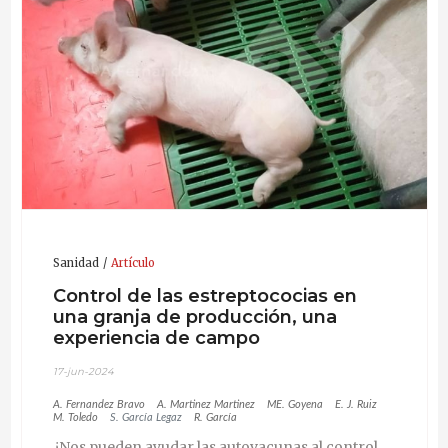
Sanidad
Artículo
Control de las estreptococias en
una granja de producción, una
experiencia de campo
17-jun-2024
A. Fernandez Bravo
A. Martinez Martinez
ME. Goyena
E. J. Ruiz
M. Toledo
S. García Legaz
R. García
¿Nos pueden ayudar las autovacunas al control