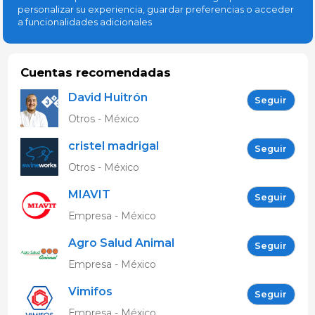
personalizar su experiencia, guardar preferencias o acceder
a funcionalidades adicionales
Cuentas recomendadas
David Huitrón
Seguir
Otros - México
cristel madrigal
Seguir
Otros - México
MIAVIT
Seguir
Empresa - México
Agro Salud Animal
Seguir
Empresa - México
Vimifos
Seguir
Empresa - México