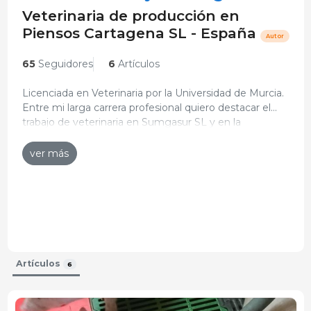
Veterinaria de producción en
Piensos Cartagena SL - España
Autor
65
Seguidores
6
Artículos
Licenciada en Veterinaria por la Universidad de Murcia.
Entre mi larga carrera profesional quiero destacar el
trabajo de veterinaria en Sumgasur SL y en la
En 2024, la Real Academia de Ciencias Veterinarias de
actualidad soy veterinaria de producción en Piensos
España le otorgó el I Premio Laboratorios MEVET
Cartagena SL.
ver más
“Carlos Buxadé Carbó” por su trabajo de investigación:
Curriculum actualizado: 26-ene-2024
“Guía de manejo de las reproductoras y lechones para
optimizar el bienestar y la sostenibilidad. Nuevas
experiencias.”
Artículos
6