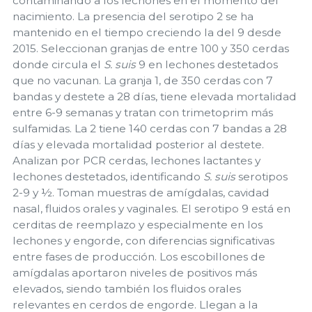
contaminando a los lechones en el momento del
nacimiento. La presencia del serotipo 2 se ha
mantenido en el tiempo creciendo la del 9 desde
2015. Seleccionan granjas de entre 100 y 350 cerdas
donde circula el
S. suis
9 en lechones destetados
que no vacunan. La granja 1, de 350 cerdas con 7
bandas y destete a 28 días, tiene elevada mortalidad
entre 6-9 semanas y tratan con trimetoprim más
sulfamidas. La 2 tiene 140 cerdas con 7 bandas a 28
días y elevada mortalidad posterior al destete.
Analizan por PCR cerdas, lechones lactantes y
lechones destetados, identificando
S. suis
serotipos
2-9 y ½. Toman muestras de amígdalas, cavidad
nasal, fluidos orales y vaginales. El serotipo 9 está en
cerditas de reemplazo y especialmente en los
lechones y engorde, con diferencias significativas
entre fases de producción. Los escobillones de
amígdalas aportaron niveles de positivos más
elevados, siendo también los fluidos orales
relevantes en cerdos de engorde. Llegan a la