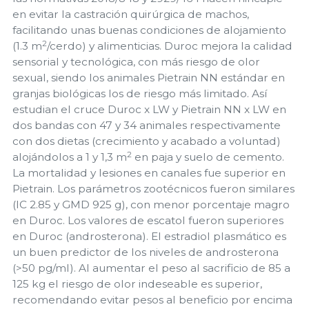
en evitar la castración quirúrgica de machos,
facilitando unas buenas condiciones de alojamiento
2
(1.3 m
/cerdo) y alimenticias. Duroc mejora la calidad
sensorial y tecnológica, con más riesgo de olor
sexual, siendo los animales Pietrain NN estándar en
granjas biológicas los de riesgo más limitado. Así
estudian el cruce Duroc x LW y Pietrain NN x LW en
dos bandas con 47 y 34 animales respectivamente
con dos dietas (crecimiento y acabado a voluntad)
2
alojándolos a 1 y 1,3 m
en paja y suelo de cemento.
La mortalidad y lesiones en canales fue superior en
Pietrain. Los parámetros zootécnicos fueron similares
(IC 2.85 y GMD 925 g), con menor porcentaje magro
en Duroc. Los valores de escatol fueron superiores
en Duroc (androsterona). El estradiol plasmático es
un buen predictor de los niveles de androsterona
(>50 pg/ml). Al aumentar el peso al sacrificio de 85 a
125 kg el riesgo de olor indeseable es superior,
recomendando evitar pesos al beneficio por encima