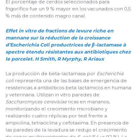
El porcentaje de cerdos seleccionados para
frigorífico fue un 9 % mayor en los vacunados con 0,5
% más de contenido magro canal.
Effet in vitro de fractions de levure riche en
mannane sur la réduction de la croissance
d’Escherichia Coli productrices de β-lactamase à
spectre étendu résistantes aux antibiotiques chez
le porcelet. H Smith, R Myrphy, R Ariaux
La producción de beta-lactamasa por
Escherichia
coli
representa una de las bases de emergencia de
resistencias a antibióticos beta lactámicos en humana
y veterinaria. Utilizan in vitro paredes de
Saccharomyces cerevisiae
ricas en mananos,
monitorizando el crecimiento microbiano y
realizando cuatro réplicas por test frente a
ampicilina, tetraciclina y cefotaxima. En presencia de
las paredes de la levadura se redujo el crecimiento
de cepas multirresistentes de
E. coli
(54 vs 92 %). La