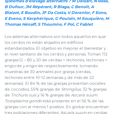
systèmes d’élevage alternatifs ? M Delsart, N Rose,
B Dufour, JM Répérant, R Blaga, C Benoit, A
Blaizot, E Boudin, JF Da Costa, V Dorenlor, F Eono,
E Eveno, S Kerphérique, G Poulain, M Souquière, M
Thomas Hénaff, S Thoumire, F Pol, C Fablet
Los sistemas alternativos son todos aquellos en que
los cerdos no están alojados en edificios
estandarizados. El objetivo es mejorar el bienestar y
el nivel sanitario de los cerdos y personas. Toman 112
granjas:12 – 80 y 20 de cerdas + lechones, lechones +
engorde y engorde respectivamente, tomando
muestras de 30 animales por granja (cerdas,
lechones entre 10-12 semanas y de más de 22
semanas). El 84 % de las granjas presentan oocistes
de coccidios, 55% granjas de
Strongilus
, 32 % granjas
de
Trichuris suis
y 16 % granjas de
Ascaris suum
.
Toxoplasma gondii
está presente en el 56 % de las
granjas con al menos 1 positivo. En global encuentran
tres poblaciones diferentes:
Ascaris suum
en cerdas