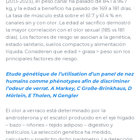
(2013-2023), el peso canal ha pasado de 84.1 a 96.7
kg, y la edad a beneficio ha pasado de 169 a 181 días.
La tasa de músculo está sobre el 61.7 y 61.4 % en
canales sin y con olor. La edad al sacrifico demostró
la mayor correlación con el olor sexual (185 vs 181
días). Los factores de riesgo se asocian a la genética,
estado sanitario, suelos compactos y alimentación
líquida. Consideran que edad > grasa > peso son los
principales factores de riesgo.
Etude génétique de l’utilisation d’un panel de nez
humains comme phénotypes afin de discriminer
l’odeur de verrat. A Markey, C Große-Brinkhaus, D
Mörlein, E Tholen, N Gengler
El olor a verraco está determinado por la
androsterona y el escatol producido en el eje hígado
– bazo – riñones – tejido adiposo – digestivo y
testículos. La selección genética ha medido,
calculado y predicho dicho parámetro. La detección