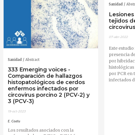
Sanidad
Abst
Lesiones 
tejidos d
circoviru
07-abr-2022
Este estudio 
presencia d
Sanidad
Abstract
por hibridac
histológica
333 Emerging voices -
por PCR en 
Comparación de hallazgos
infectados d
histopatológicos de cerdos
enfermos infectados por
circovirus porcino 2 (PCV-2) y
3 (PCV-3)
19-oct-2023
E. Coatu
Los resultados asociados con la