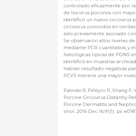
controlado eficazmente por la
de los virus porcinos con mayor
identificó un nuevo circovirus
circovirus conocidos en cerdas
sido previamente asociado con e
Se observaron altos niveles de
mediante PCR cuantitativa, y e
histológicas típicas de PDNS 
identificó en muestras archiv
habían resultado negativas par
PCV3 merece una mayor invest
Palinski R, Piñeyro P, Shang P,
Porcine Circovirus Distantly Re
Porcine Dermatitis and Nephr
Virol. 2016 Dec 16;91(1). pii: e01