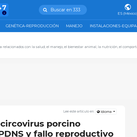
47
Buscar en 333
ES (México
GENÉTICA-REPRODUCCIÓN
MANEJO
INSTALACIONES-EQUIP
 relacionados con la salud, el manejo, el bienestar animal, la nutrición, el comport
Lee este artículo en:
Idioma
circovirus porcino
PDNS y fallo reproductivo