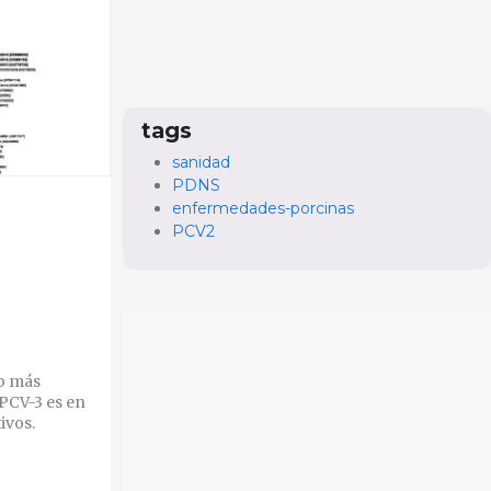
tags
sanidad
PDNS
enfermedades-porcinas
PCV2
o más
 PCV-3 es en
ivos.