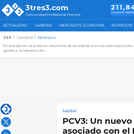
3tres3.com
211,8
Usuarios reales
Comunidad Profesional Porcina
ACTUALIDAD
SANIDAD
MERCADOS-ECONOMÍA
NUTRICIÓN
333
Sanidad
Abstracts
En esta sección se publican resúmenes de los mejores artículos sobre porcicultura
genética, la reproducción ...
Sanidad
PCV3: Un nuevo 
asociado con el 