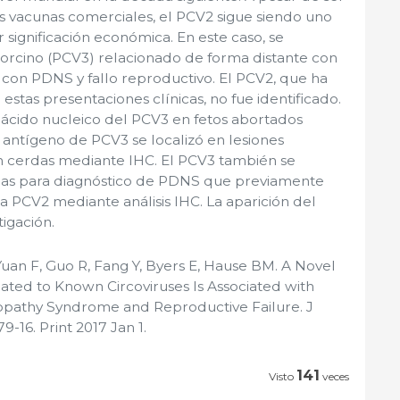
s vacunas comerciales, el PCV2 sigue siendo uno
 significación económica. En este caso, se
 porcino (PCV3) relacionado de forma distante con
 con PDNS y fallo reproductivo. El PCV2, que ha
stas presentaciones clínicas, no fue identificado.
 ácido nucleico del PCV3 en fetos abortados
l antígeno de PCV3 se localizó en lesiones
en cerdas mediante IHC. El PCV3 también se
adas para diagnóstico de PDNS que previamente
a PCV2 mediante análisis IHC. La aparición del
igación.
 Yuan F, Guo R, Fang Y, Byers E, Hause BM. A Novel
lated to Known Circoviruses Is Associated with
opathy Syndrome and Reproductive Failure. J
879-16. Print 2017 Jan 1.
141
Visto
veces