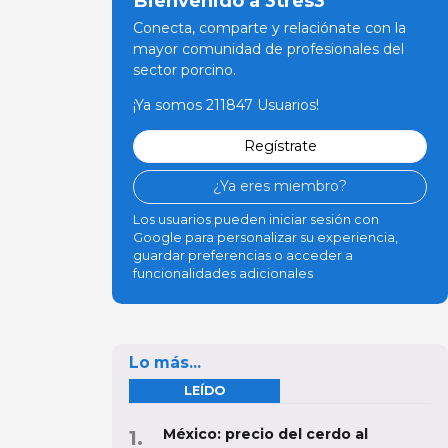
Bienvenido a 3tres3
Conecta, comparte y relaciónate con la
mayor comunidad de profesionales del
sector porcino.
¡Ya somos 211847 Usuarios!
Regístrate
¿Ya eres miembro?
Los usuarios pueden iniciar sesión con
Google para personalizar su experiencia,
guardar preferencias o acceder a
funcionalidades adicionales
Lo más...
LEÍDO
México: precio del cerdo al