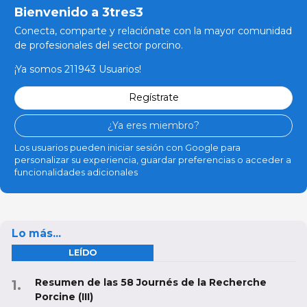
Bienvenido a 3tres3
Conecta, comparte y relaciónate con la mayor comunidad
de profesionales del sector porcino.
¡Ya somos 211943 Usuarios!
Regístrate
¿Ya eres miembro?
Los usuarios pueden iniciar sesión con Google para
personalizar su experiencia, guardar preferencias o acceder a
funcionalidades adicionales
Lo más...
LEÍDO
Resumen de las 58 Journés de la Recherche
Porcine (III)