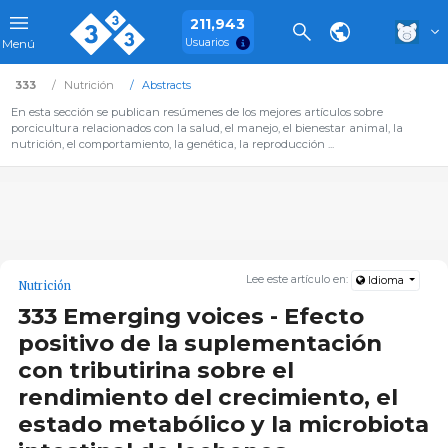
211,943
Usuarios
Menú
333
Nutrición
Abstracts
En esta sección se publican resúmenes de los mejores artículos sobre
porcicultura relacionados con la salud, el manejo, el bienestar animal, la
nutrición, el comportamiento, la genética, la reproducción ...
Lee este artículo en:
Idioma
Nutrición
333 Emerging voices - Efecto
positivo de la suplementación
con tributirina sobre el
rendimiento del crecimiento, el
estado metabólico y la microbiota