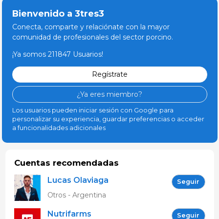
Bienvenido a 3tres3
Conecta, comparte y relaciónate con la mayor
comunidad de profesionales del sector porcino.
¡Ya somos 211847 Usuarios!
Regístrate
¿Ya eres miembro?
Los usuarios pueden iniciar sesión con Google para
personalizar su experiencia, guardar preferencias o acceder
a funcionalidades adicionales
Cuentas recomendadas
Lucas Olaviaga
Seguir
Otros - Argentina
Nutrifarms
Seguir