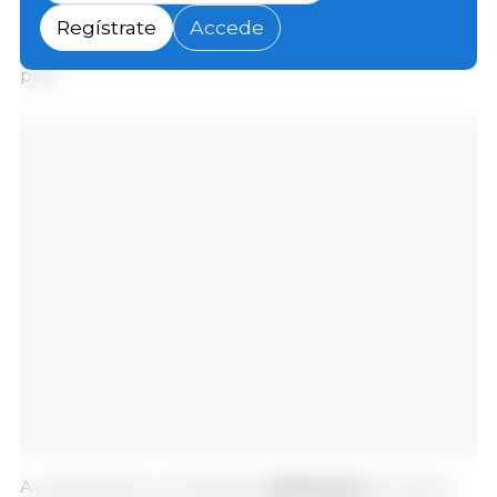
representa más del 4,3 % del volumen total y el 5,4
Regístrate
Accede
% de la facturación total de importación de soja del
país.
A continuación, el mercado
camboyano
en enero