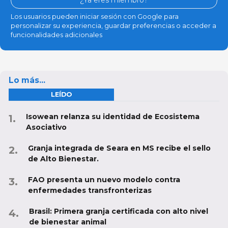
¿Ya eres miembro?
Los usuarios pueden iniciar sesión con Google para
personalizar su experiencia, guardar preferencias o acceder a
funcionalidades adicionales
Lo más...
LEÍDO
Isowean relanza su identidad de Ecosistema
Asociativo
Granja integrada de Seara en MS recibe el sello
de Alto Bienestar.
FAO presenta un nuevo modelo contra
enfermedades transfronterizas
Brasil: Primera granja certificada con alto nivel
de bienestar animal