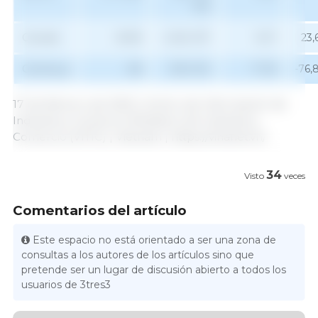
942
Canadá
8069
4 622 037
16,71
23,
Camboya
455
336 000
-77,33
-76,
17 de febrero de 2025 | Centro de Información de
Industria y Comercio Ministerio de Industria y
Comercio (VITIC) | Vietnam | https://vinanet.vn/
34
Visto
veces
Comentarios del artículo
Este espacio no está orientado a ser una zona de
consultas a los autores de los artículos sino que
pretende ser un lugar de discusión abierto a todos los
usuarios de 3tres3