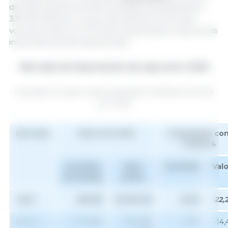
de 2025 alcanzó las 455 toneladas, equivalentes a
336 000 dólares, lo que representa el 0,2 % del
volumen total y el 0,4 % de la facturación total de las
importaciones de soja del país.
Mercado de importación de soja enero 2025
(Calculado con base en datos publicados el 11 de febrero de 2025
por TCHQ)
Mercado
Enero de 2025
Comparado co
T12/2024
Cantidad
Valor
Cantidad
Valo
(tonelada)
(USD)
Total
185 833
85 932 128
-22,29
-22,
EE.UU
177 087
80 799
-13,11
-14,