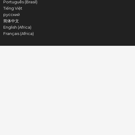
Português (Brasil)
Tiếng Việt
русский
简体中文
English (Africa)
Français (Africa)