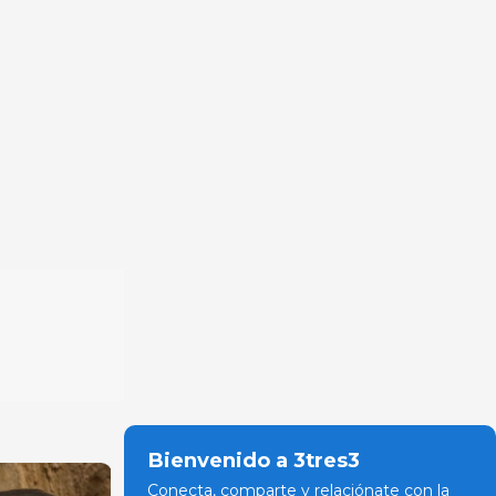
Bienvenido a 3tres3
Conecta, comparte y relaciónate con la