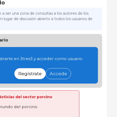
lo
 a ser una zona de consultas a los autores de los
n lugar de discusión abierto a todos los usuarios de
ario
trarte en 3tres3 y acceder como usuario.
Regístrate
Accede
 Noticias del sector porcino
 mundo del porcino