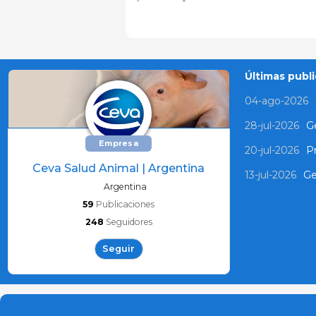
Últimas publi
04-ago-2026
28-jul-2026
Ge
Empresa
20-jul-2026
P
Ceva Salud Animal | Argentina
13-jul-2026
Ge
Argentina
59
Publicaciones
248
Seguidores
Seguir