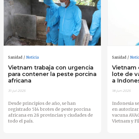
Sanidad
Noticia
Sanidad
Noti
Vietnam trabaja con urgencia
Vietnam 
para contener la peste porcina
lote de v
africana
a Indone
31-jul-2025
18-jun-2025
Desde principios de año, se han
Indonesia se
registrado 514 brotes de peste porcina
en autorizar
africana en 28 provincias y ciudades de
vacuna AVAC
todo el país.
Vietnam y Fi