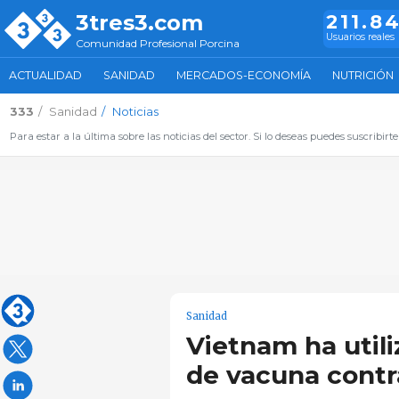
3tres3.com
211.8
Usuarios reales
Comunidad Profesional Porcina
ACTUALIDAD
SANIDAD
MERCADOS-ECONOMÍA
NUTRICIÓN
333
Sanidad
Noticias
Para estar a la última sobre las noticias del sector. Si lo deseas puedes suscribirte
Sanidad
Vietnam ha utili
de vacuna contr