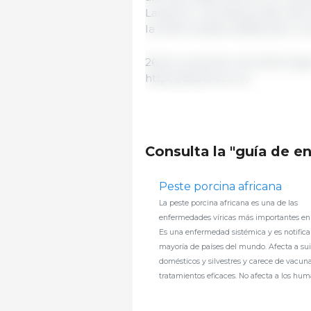
Lang Son, Cao Bang y Bac Ninh
la enfermedad estaba bien con
26 de noviembre de 2024/ Agen
https://baotintuc.vn/
Consulta la "guía de 
Peste porcina africana
La peste porcina africana es una de las
enfermedades víricas más importantes en 
Es una enfermedad sistémica y es notifica
mayoría de países del mundo. Afecta a su
domésticos y silvestres y carece de vacun
tratamientos eficaces. No afecta a los hum