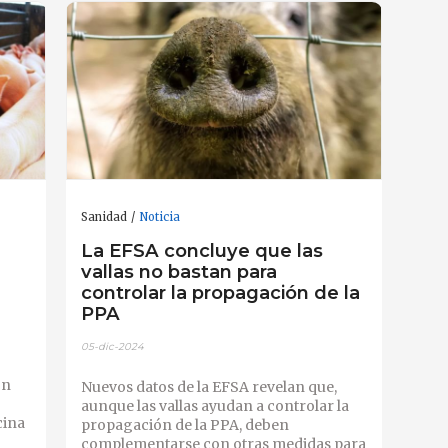
Sanidad
Noticia
La EFSA concluye que las
vallas no bastan para
controlar la propagación de la
PPA
05-dic-2024
on
Nuevos datos de la EFSA revelan que,
aunque las vallas ayudan a controlar la
cina
propagación de la PPA, deben
.
complementarse con otras medidas para