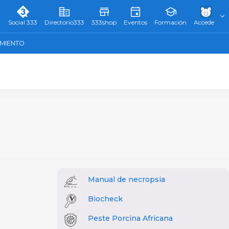
Social 333
Directorio333
333shop
Eventos
Formación
Accede
AMIENTO
Manual de necropsia
Biocheck
Peste Porcina Africana