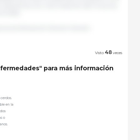
, después de uno o dos meses de usar la vacuna,
trolada.
cia de Noticias de Vietnam/ Vietnam.
48
Visto
veces
enfermedades" para más información
cerdos.
ble en la
idos
as o
anos.