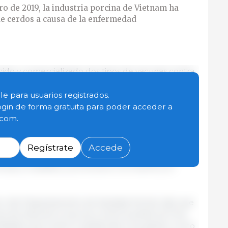
ro de 2019, la industria porcina de Vietnam ha
de cerdos a causa de la enfermedad
ido y comercializado dos tipos de vacunas contra
utilizando en Vietnam y se exportan a varios países.
n coordinando con Vietnam la evaluación del uso
le para usuarios registrados.
n países de la región como Filipinas.
ogin de forma gratuita para poder acceder a
.com.
ro de 2019, la industria porcina de Vietnam ha
de cerdos a causa de la enfermedad. Desde
Regístrate
Accede
 de noviembre, se produjeron 1538 brotes en todo
incias y ciudades, y provocaron la muerte y el
tor del Departamento de Sanidad Animal, dijo que
es de dosis de la vacuna contra la peste porcina
calidades que tuvieron epidemias muy graves, como