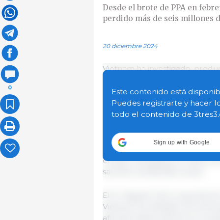
Desde el brote de PPA en febre
perdido más de seis millones 
20 diciembre 2024
Vietnam ha investigado, produc
la PPA. Estas vacunas se están 
0
Actualmente, OMSA y FAO está
Este contenido está disponib
de vacunas en todo Vietnam y e
Puedes registrarte y hacer l
todo el contenido de 3tres3
Desde el brote de PPA en febre
perdido más de seis millones 
Sign up with Google
principios de 2024 hasta el 25
el país, localizados en 48 prov
sacrificio de 88 258 cerdos.
El Sr. Nguyen Van Long, direc
Vietnam ha utilizado 5,9 millon
africana hasta la fecha. En lo