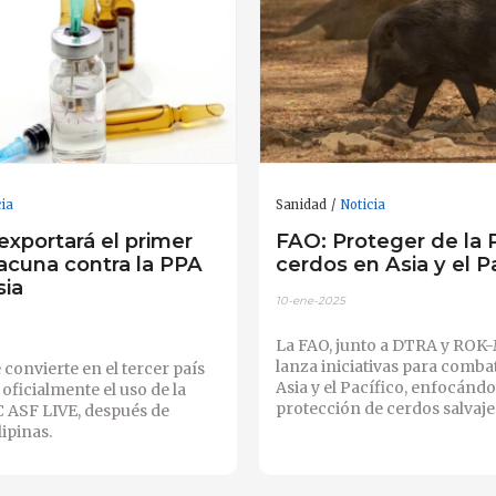
cia
Sanidad
Noticia
exportará el primer
FAO: Proteger de la 
acuna contra la PPA
cerdos en Asia y el P
sia
10-ene-2025
La FAO, junto a DTRA y ROK
lanza iniciativas para combat
 convierte en el tercer país
Asia y el Pacífico, enfocándo
 oficialmente el uso de la
protección de cerdos salvaje
 ASF LIVE, después de
lipinas.