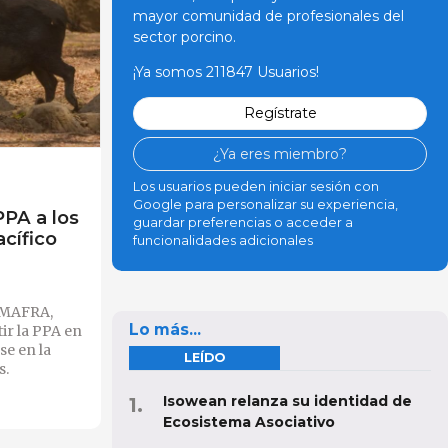
mayor comunidad de profesionales del
sector porcino.
¡Ya somos 211847 Usuarios!
Regístrate
¿Ya eres miembro?
Los usuarios pueden iniciar sesión con
Google para personalizar su experiencia,
PPA a los
guardar preferencias o acceder a
acífico
funcionalidades adicionales
-MAFRA,
Lo más...
ir la PPA en
se en la
LEÍDO
s.
Isowean relanza su identidad de
Ecosistema Asociativo