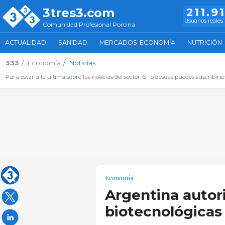
3tres3.com
211.9
Usuarios reales
Comunidad Profesional Porcina
ACTUALIDAD
SANIDAD
MERCADOS-ECONOMÍA
NUTRICIÓN
333
Economía
Noticias
Para estar a la última sobre las noticias del sector. Si lo deseas puedes suscribirte
Economía
Argentina autor
biotecnológicas 