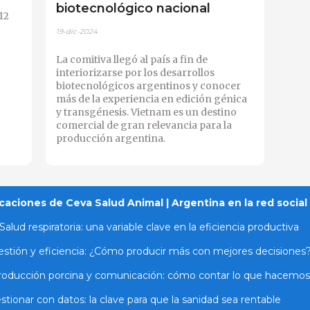
biotecnológico nacional
12
19-dic-2024
La comitiva llegó al país a fin de
interiorizarse por los desarrollos
biotecnológicos argentinos y conocer
más de la experiencia en edición génica
y transgénesis. Vietnam es un destino
comercial de gran relevancia para la
producción argentina.
caciones de Ceva Salud Animal | Argentina en la red social
Salud respiratoria: una variable clave en la eficiencia productiva
stión y eficiencia: ¿Cómo producir más con mejores decisiones
roducción porcina y comunicación: cómo contar lo que hacemos
stionar con datos: la clave para que la sanidad sea rentable