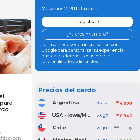
¡Ya somos 211911 Usuarios!
Regístrate
¿Ya eres miembro?
Los usuarios pueden iniciar sesión con
Google para personalizar su experiencia,
guardar preferencias o acceder a
funcionalidades adicionales
Precios del cerdo
el
 para
Argentina
30 jul
4,800
rdo
USA - Iowa/Minnesota
5 ago
0,940
Chile
31 jul
0
e
ático, con