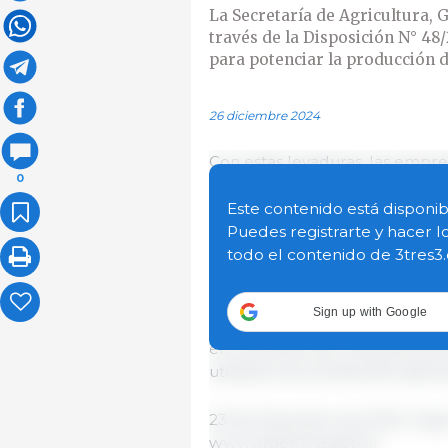
La Secretaría de Agricultura, 
través de la Disposición N° 48
para potenciar la producción d
26 diciembre 2024
Con estas levaduras, las empre
0
24 millones de litros de etanol
transformados actualmente. E
Este contenido está disponib
que se traducirá en 15 millone
Puedes registrarte y hacer l
actual.
todo el contenido de 3tres3
Las levaduras aprobadas son l
Sign up with Google
GICC03636, las que serán dest
en la producción industrial de
utilizará la burlanda derivada
23 de Diciembre de 2024 | Agri
www.argentina.gob.ar