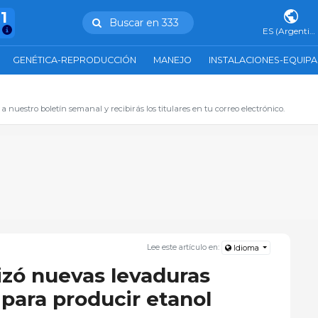
11
Buscar en 333
ES (Argentina)
GENÉTICA-REPRODUCCIÓN
MANEJO
INSTALACIONES-EQUIP
 a nuestro boletín semanal y recibirás los titulares en tu correo electrónico.
Lee este artículo en:
Idioma
izó nuevas levaduras
para producir etanol