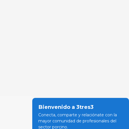
Bienvenido a 3tres3
Conecta, comparte y relaciónate con la
mayor comunidad de profesionales del
sector porcino.