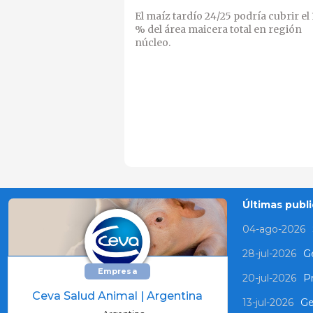
El maíz tardío 24/25 podría cubrir el 
% del área maicera total en región
núcleo.
Últimas publi
04-ago-2026
28-jul-2026
Ge
Empresa
20-jul-2026
P
Ceva Salud Animal | Argentina
13-jul-2026
Ge