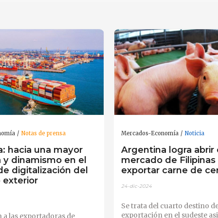
nomía
Notas de prensa
Mercados-Economía
Noticia
a: hacia una mayor
Argentina logra abrir 
a y dinamismo en el
mercado de Filipinas
e digitalización del
exportar carne de ce
 exterior
24-dic-2024
Se trata del cuarto destino d
exportación en el sudeste asi
 a las exportadoras de