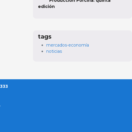
Producción Porcina: quinta
edición
tags
mercados-economía
noticias
 333
?