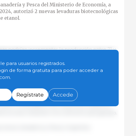
Ganadería y Pesca del Ministerio de Economía, a
/2024, autorizó 2 nuevas levaduras biotecnológicas
e etanol.
sas podrían incrementar la producción entre 21 y
 a partir de la misma cantidad de granos
sto supone una mayor producción, que se calcula
le para usuarios registrados.
s de dólares anuales de adición a la producción
ogin de forma gratuita para poder acceder a
.com.
a Saccharomyces cerevisiae GICC03671 y
Regístrate
Accede
inadas al procesamiento de carbohidratos y granos
 etanol combustible y, de manera secundaria, se
 del proceso industrial como alimento para ganado.
cultura, Ganadería y Pesca | Argentina