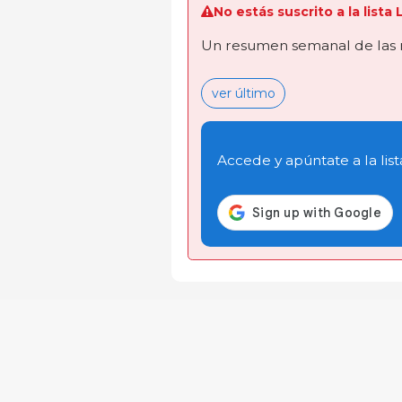
No estás suscrito a la list
Un resumen semanal de las 
ver último
Accede y apúntate a la list