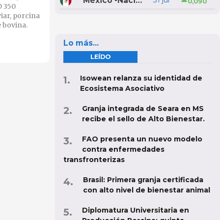
México -Nacional
31 jul
0,090
D 350
iar, porcina
 bovina.
Lo más...
LEÍDO
Isowean relanza su identidad de
Ecosistema Asociativo
Granja integrada de Seara en MS
recibe el sello de Alto Bienestar.
FAO presenta un nuevo modelo
contra enfermedades
transfronterizas
Brasil: Primera granja certificada
con alto nivel de bienestar animal
Diplomatura Universitaria en