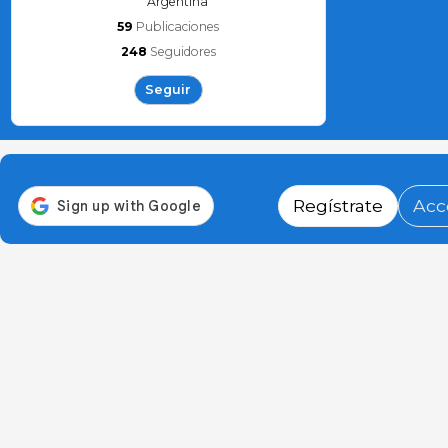
Argentina
59
Publicaciones
248
Seguidores
Seguir
Regístrate
Acc