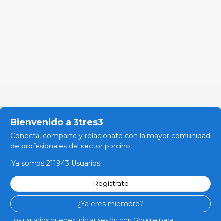
Bienvenido a 3tres3
Conecta, comparte y relaciónate con la mayor comunidad
de profesionales del sector porcino.
¡Ya somos 211943 Usuarios!
Regístrate
¿Ya eres miembro?
Los usuarios pueden iniciar sesión con Google para