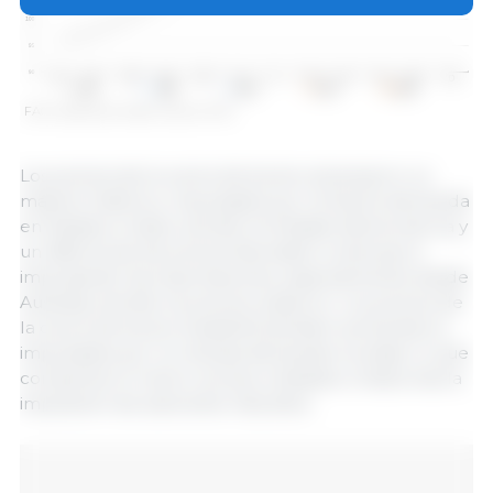
FAO meat price index. Source: FAO.
Los precios de la carne de bovino alcanzaron un
máximo histórico, impulsados ​​por la fuerte demanda
en Estados Unidos, donde la limitada oferta interna y
un diferencial de precios favorable continuaron
impulsando las importaciones, especialmente desde
Australia, donde los precios subieron. Los precios de
la carne de bovino brasileña también aumentaron,
impulsados ​​por la robusta demanda mundial, lo que
compensó el menor acceso a Estados Unidos tras la
imposición de aranceles más altos.