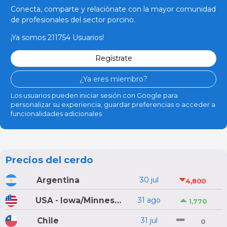
Conecta, comparte y relaciónate con la mayor comunidad
de profesionales del sector porcino.
¡Ya somos 211754 Usuarios!
Regístrate
¿Ya eres miembro?
Los usuarios pueden iniciar sesión con Google para
personalizar su experiencia, guardar preferencias o acceder a
funcionalidades adicionales
Precios del cerdo
Argentina
30 jul
4,800
USA - Iowa/Minnesota
31 ago
1,770
Chile
31 jul
0