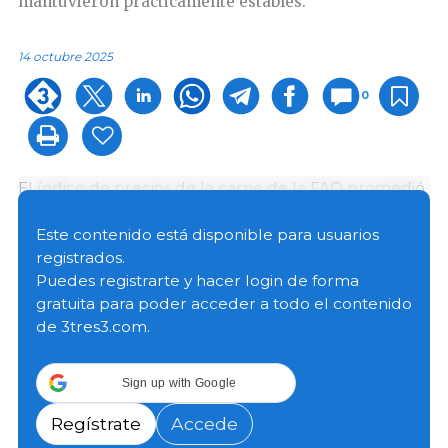
mantuvieron prácticamente estables.
14 octubre 2025
0
El índice de precios de la carne de la FAO promedió
127,8 puntos en septiembre, 0,9 puntos (0,7 %) más
que su nivel de agosto y 7,9 puntos (6,6 %) más que
Este contenido está disponible para usuarios
un año antes, alcanzando un nuevo récord.
registrados.
Puedes registrarte y hacer login de forma
gratuita para poder acceder a todo el contenido
de 3tres3.com.
Sign up with Google
Regístrate
Accede