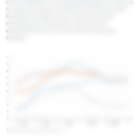
cerdo brasileña en mercados alternativos compensó
la reducción de las compras de China. En la Unión
Europea, el impacto de los nuevos aranceles
impuestos por China sobre los precios de
exportación de la carne de cerdo se mantuvo
limitado.
FAO pig meat index. Source: FAO.