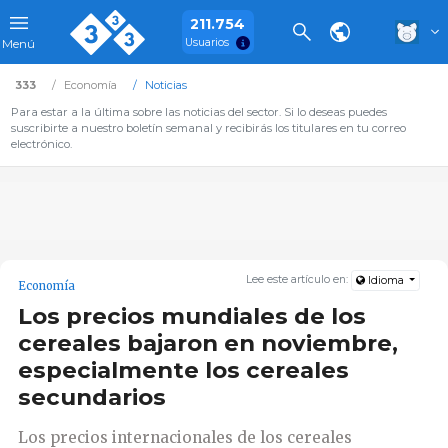
211.754
Usuarios
Menú
333
Economía
Noticias
Para estar a la última sobre las noticias del sector. Si lo deseas puedes
suscribirte a nuestro boletín semanal y recibirás los titulares en tu correo
electrónico.
Lee este artículo en:
Idioma
Economía
Los precios mundiales de los
cereales bajaron en noviembre,
especialmente los cereales
secundarios
Los precios internacionales de los cereales