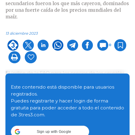
secundarios fueron los que más cayeron, dominados
por una fuerte caída de los precios mundiales del
maíz.
13 diciembre 2023
0
El índice de la FAO para los precios de los cereales
registró en noviembre un promedio de 121,0 puntos,
esto es, 3,7 puntos (un 3,0 %) menos que en octubre
Este contenido está disponible para usuarios
y 29,1 puntos (un 19,4 %) por debajo del valor
registrados.
alcanzado hace un año.
Puedes registrarte y hacer login de forma
gratuita para poder acceder a todo el contenido
de 3tres3.com.
Los precios internacionales de los cereales
secundarios son los que más disminuyeron
: un 5,6 %
respecto del mes anterior. El descenso obedeció
Sign up with Google