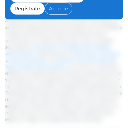
principalmente a la
disminución acusada de los
precios mundiales del maíz
, provocada por el
Regístrate
Accede
aumento de las ventas de los agricultores en la
Argentina y la reducción de la presión derivada del
aumento estacional de los suministros en los Estados
Unidos de América, donde la estimación de la
producción se revisó al alza. Entre otros cereales
secundarios,
los precios mundiales de la cebada
disminuyeron
, mientras que los
del sorgo mostraron
un leve incremento
. Los
precios internacionales del
trigo también disminuyeron
, un 2,4 % en noviembre,
debido principalmente al aumento estacional de los
suministros en la Argentina y Australia y al avance en
las cosechas y la fuerte competencia sostenida de la
Federación de Rusia. Entretanto, el índice de precios
de la FAO para todos los tipos de arroz se mantuvo
estable en noviembre respecto del mes anterior, a
pesar de que los precios variaban notablemente
según el origen y el segmento del mercado.