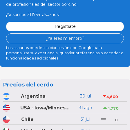
de profesionales del sector porcino.
¡Ya somos 211754 Usuarios!
Regístrate
¿Ya eres miembro?
Los usuarios pueden iniciar sesión con Google para
personalizar su experiencia, guardar preferencias o acceder a
funcionalidades adicionales
Precios del cerdo
Argentina
30 jul
4,800
USA - Iowa/Minnesota
31 ago
1,770
Chile
31 jul
0