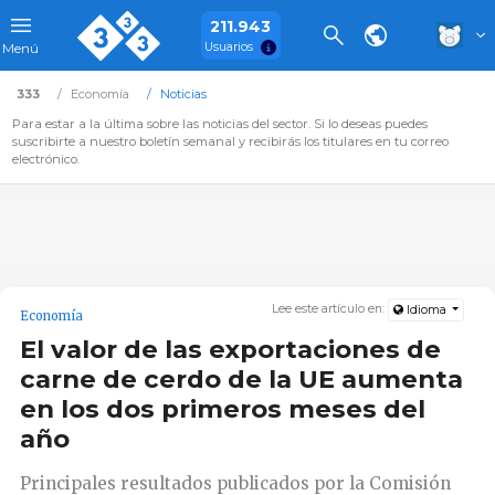
211.943
Usuarios
Menú
333
Economía
Noticias
Para estar a la última sobre las noticias del sector. Si lo deseas puedes
suscribirte a nuestro boletín semanal y recibirás los titulares en tu correo
electrónico.
Lee este artículo en:
Idioma
Economía
El valor de las exportaciones de
carne de cerdo de la UE aumenta
en los dos primeros meses del
año
Principales resultados publicados por la Comisión