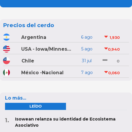
Precios del cerdo
Argentina
6 ago
1,930
USA - Iowa/Minnesota
5 ago
0,940
Chile
31 jul
0
México -Nacional
7 ago
0,060
Lo más...
LEÍDO
Isowean relanza su identidad de Ecosistema
Asociativo