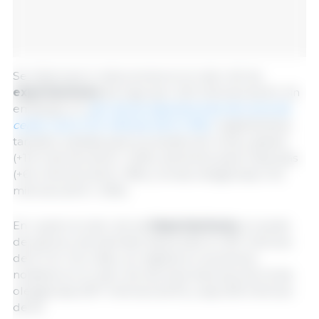
Se observaron reducciones en el valor de las
exportaciones
de trigo (por 223 millones de €). Sin
embargo, el v
alor de las exportaciones de carne de
cerdo creció 124 millones de € (+8%)
, registrándose
también subidas para los aceites de colza y girasol
(+115 millones de €, +24%), alimentos para mascotas
(+64 millones de €, +8%) y tortas oleaginosas (+22
millones de €, +22%).
En cuanto al valor de las
importaciones
, el aceite
de palma y de palmiste descendió en 187 millones
de €. Por otro lado, se registraron aumentos
notables en el valor de las importaciones de tortas
oleaginosas (307 millones de €) y soja (126 millones
de €).