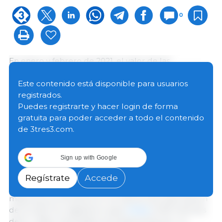
0
En enero y febrero de 2021, el valor de las
exportaciones agroalimentarias de la UE ascendió a
28.500 millones de € (-6% en comparación con el
Este contenido está disponible para usuarios
mismo período de 2020), mientras que el valor de
registrados.
las importaciones cayó un 12,5% hasta alcanzar los
Puedes registrarte y hacer login de forma
18.200 millones de €. El superávit comercial
gratuita para poder acceder a todo el contenido
agroalimentario de los dos primeros meses de 2021
de 3tres3.com.
se situó en 10.300 millones de € (+8% en
comparación con el período correspondiente en
Sign up with Google
2020).
Regístrate
Accede
Para el período de enero a febrero de 2021, los
mayores incrementos en los valores de exportación
de la UE27 se registraron para
China
(+529 millones
de €, +22%), impulsado principalmente por un