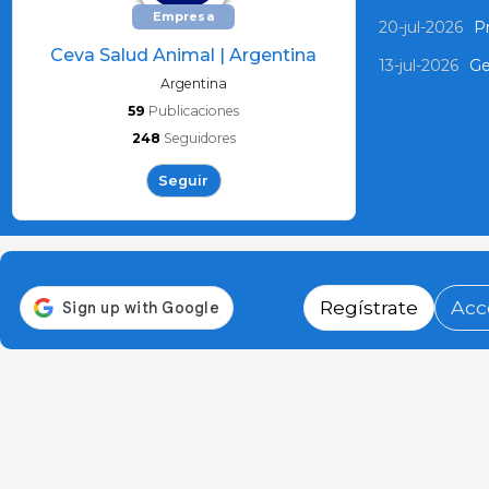
Empresa
20-jul-2026
P
Ceva Salud Animal | Argentina
13-jul-2026
Ge
Argentina
59
Publicaciones
248
Seguidores
Seguir
Regístrate
Acc