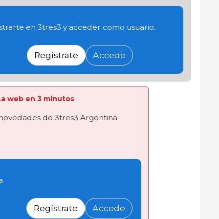
trarte en 3tres3 y acceder como usuario.
Regístrate
Accede
a La web en 3 minutos
novedades de 3tres3 Argentina
a
Regístrate
Accede