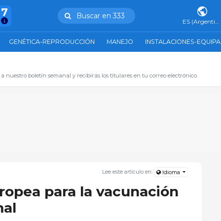
47
Buscar en 333
ES (Argentina)
GENÉTICA-REPRODUCCIÓN
MANEJO
INSTALACIONES-EQUIP
 a nuestro boletín semanal y recibirás los titulares en tu correo electrónico.
Lee este artículo en:
Idioma
ropea para la vacunación
mal