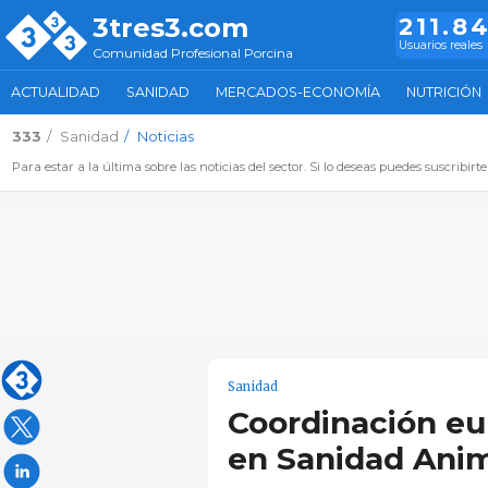
3tres3.com
211.8
Usuarios reales
Comunidad Profesional Porcina
ACTUALIDAD
SANIDAD
MERCADOS-ECONOMÍA
NUTRICIÓN
333
Sanidad
Noticias
Para estar a la última sobre las noticias del sector. Si lo deseas puedes suscribirte
Sanidad
Coordinación eu
en Sanidad Ani