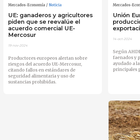
Mercados-Economía
Noticia
Mercados-Eco
UE: ganaderos y agricultores
Unión Eu
piden que se reevalúe el
producci
acuerdo comercial UE-
exportac
Mercosur
14-oct-2024
19-nov-2024
Según AHDB
faenados y p
Productores europeos alertan sobre
ayudado a la
riesgos del acuerdo UE-Mercosur,
principales 
citando fallos en estándares de
seguridad alimentaria y uso de
sustancias prohibidas.