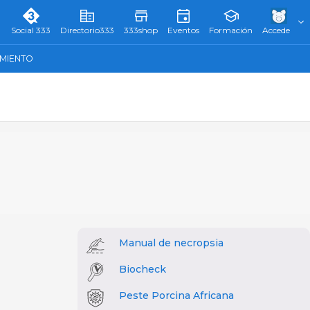
Social 333
Directorio333
333shop
Eventos
Formación
Accede
AMIENTO
Manual de necropsia
Biocheck
Peste Porcina Africana