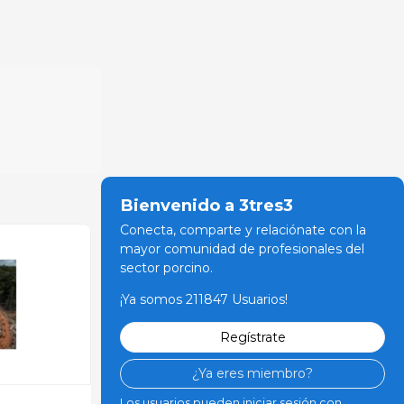
Bienvenido a 3tres3
Conecta, comparte y relaciónate con la
mayor comunidad de profesionales del
sector porcino.
¡Ya somos 211847 Usuarios!
Regístrate
¿Ya eres miembro?
Los usuarios pueden iniciar sesión con