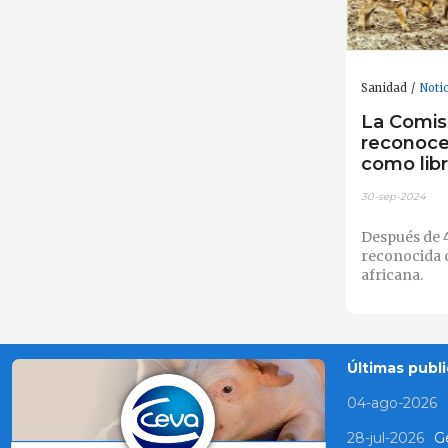
Sanidad
Noti
La Comis
reconoce
como lib
30-sep-2024
Después de 
reconocida 
africana.
Últimas publi
04-ago-2026
28-jul-2026
Ge