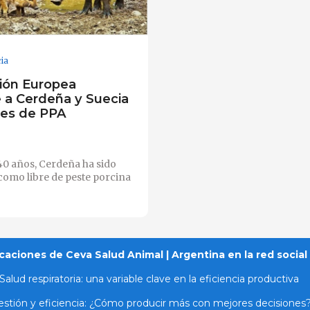
cia
ión Europea
 a Cerdeña y Suecia
res de PPA
40 años, Cerdeña ha sido
como libre de peste porcina
caciones de Ceva Salud Animal | Argentina en la red social
Salud respiratoria: una variable clave en la eficiencia productiva
stión y eficiencia: ¿Cómo producir más con mejores decisiones