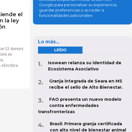
Google para personalizar su experiencia,
guardar preferencias o acceder a
iende el
funcionalidades adicionales
n la ley
ón
Lo más...
ne 12 meses
LEÍDO
ses se
n,
Isowean relanza su identidad de
efectiva.
Ecosistema Asociativo
Granja integrada de Seara en MS
recibe el sello de Alto Bienestar.
FAO presenta un nuevo modelo
contra enfermedades
transfronterizas
Brasil: Primera granja certificada
con alto nivel de bienestar animal