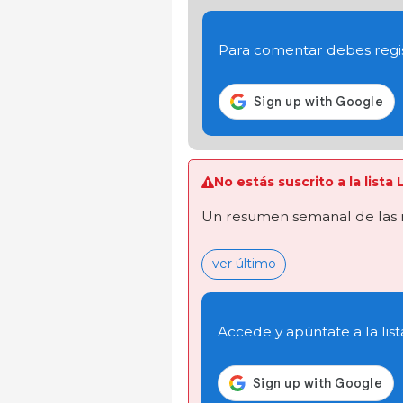
Para comentar debes regis
No estás suscrito a la list
Un resumen semanal de las 
ver último
Accede y apúntate a la list