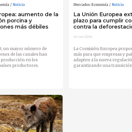
nomía
Noticia
Mercados-Economía
Noticia
ropea: aumento de la
La Unión Europea ext
ón porcina y
plazo para cumplir co
iones más débiles
contra la deforestaci
04-oct-2024
, un mayor número de
La Comisión Europea propo
esos de las canales han
más para que empresas y paí
 producción en los
adapten a la nueva regulació
países productores.
garantizando una transición 