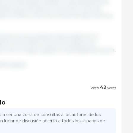
ria, Ana Rodríguez Castaño, y representantes de
onales que suscribieron el acuerdo, Unión de
eros (UPA) y Unión de Uniones de Agricultores y
ento de las iniciativas relacionadas con la
raria Común (PAC), la ley de la cadena, los
sí como el seguro agrario y la fiscalidad del sector.
PA/ España.
42
Visto
veces
lo
 a ser una zona de consultas a los autores de los
n lugar de discusión abierto a todos los usuarios de