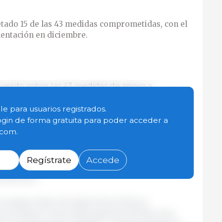
tado 15 de las 43 medidas comprometidas, con el
mentación en diciembre.
cuerdo sobre las 43 medidas de apoyo a
vo el pasado miércoles su cuarta reunión, en la
se ha valorado el buen nivel de ejecución de las
le para usuarios registrados.
el Gobierno.
ogin de forma gratuita para poder acceder a
.com.
do 15 medidas, 14 están en un proceso avanzado, 13
stá ya iniciada, lo que pone de manifiesto que el
Regístrate
Accede
uen ritmo para que la implementación de las
diciembre.
l subsecretario de Agricultura, Pesca y
rcía-Manso; la secretaria general de Recursos