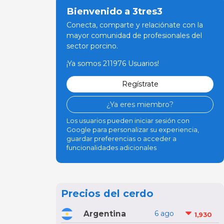
Bienvenido a 3tres3
Conecta, comparte y relaciónate con la
mayor comunidad de profesionales del
sector porcino.
¡Ya somos 211976 Usuarios!
Regístrate
¿Ya eres miembro?
Los usuarios pueden iniciar sesión con
Google para personalizar su experiencia,
guardar preferencias o acceder a
funcionalidades adicionales
Precios del cerdo
Argentina
6 ago
1,930