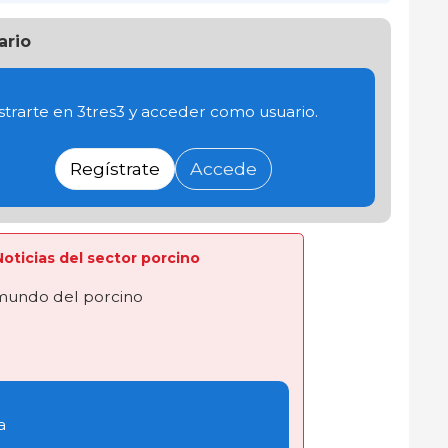
ario
trarte en 3tres3 y acceder como usuario.
Regístrate
Accede
 Noticias del sector porcino
 mundo del porcino
a