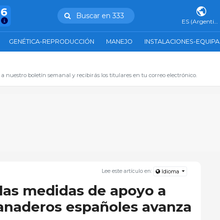
76
Buscar en 333
ES (Argentina)
GENÉTICA-REPRODUCCIÓN
MANEJO
INSTALACIONES-EQUIP
 a nuestro boletín semanal y recibirás los titulares en tu correo electrónico.
Lee este artículo en:
Idioma
 las medidas de apoyo a
ganaderos españoles avanza