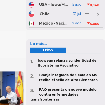
USA - Iowa/Minnesota
5 ago
0,940
Chile
31 jul
0
México -Nacional
7 ago
0,060
Lo más...
LEÍDO
Isowean relanza su identidad de
Ecosistema Asociativo
Granja integrada de Seara en MS
recibe el sello de Alto Bienestar.
FAO presenta un nuevo modelo
contra enfermedades
transfronterizas