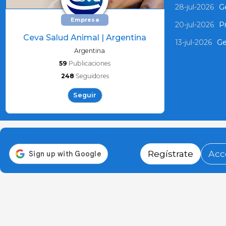
28-jul-2026
Ge
Empresa
20-jul-2026
P
Ceva Salud Animal | Argentina
13-jul-2026
Ge
Argentina
59
Publicaciones
248
Seguidores
Seguir
Regístrate
Acc