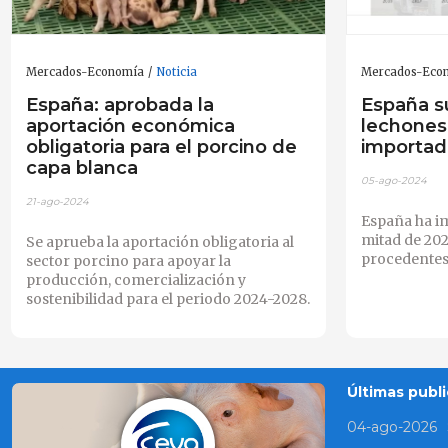
Mercados-Economía
Noticia
Mercados-Eco
España: aprobada la
España su
aportación económica
lechones
obligatoria para el porcino de
importad
capa blanca
05-ago-2024
21-ago-2024
España ha i
mitad de 202
Se aprueba la aportación obligatoria al
procedentes 
sector porcino para apoyar la
producción, comercialización y
sostenibilidad para el periodo 2024-2028.
Últimas publi
04-ago-2026