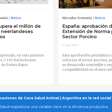
nomía
Noticia
Mercados-Economía
Noticia
pera el millón de
España: aprobación d
 neerlandeses
Extensión de Norma p
os
Sector Porcino
01-ago-2024
mportado, en esta primera
Esta aprobación permitirá a
4, 1 130 148 lechones
reforzar el sector porcino,
de Países Bajos.
su desarrollo sostenible y m
competitividad en el mercad
caciones de Ceva Salud Animal | Argentina en la red social
Salud respiratoria: una variable clave en la eficiencia productiva