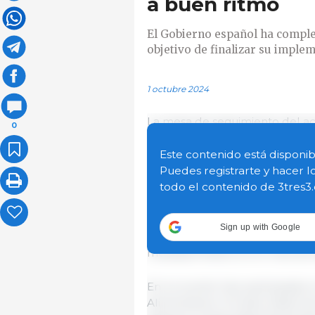
a buen ritmo
El Gobierno español ha comple
objetivo de finalizar su imple
1 octubre 2024
La mesa de seguimiento del a
0
agricultores y ganaderos mantu
sede del ministerio, en la que 
Este contenido está disponib
iniciativas comprometidas por 
Puedes registrarte y hacer l
todo el contenido de 3tres3
A fecha de hoy, se han conclui
se encuentran en curso y una e
Sign up with Google
nivel de ejecución avanza a b
medidas finalice en el mes de 
En la reunión han participado e
Alimentación, Ernesto Abati Ga