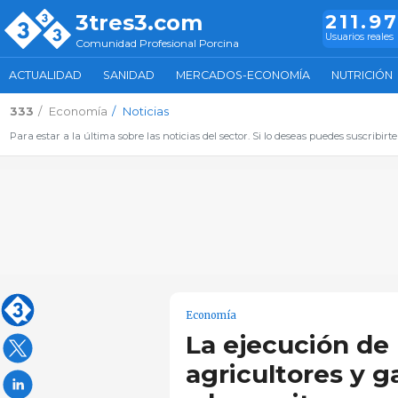
3tres3.com
211.9
Usuarios reales
Comunidad Profesional Porcina
ACTUALIDAD
SANIDAD
MERCADOS-ECONOMÍA
NUTRICIÓN
333
Economía
Noticias
Para estar a la última sobre las noticias del sector. Si lo deseas puedes suscribirte
Economía
La ejecución de
agricultores y 