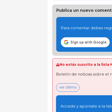
Publica un nuevo coment
Para comentar debes regis
No estás suscrito a la lista
Boletín de noticias sobre el
ver último
Accede y apúntate a la list