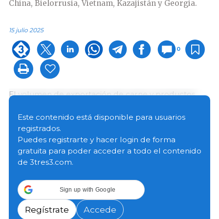
China, Bielorrusia, Vietnam, Kazajistán y Georgia.
15 julio 2025
0
El volumen de exportación de carne y productos
cárnicos rusos ascendió a 440 400 toneladas (t). En
comparación con el mismo período de 2024, este
Este contenido está disponible para usuarios
indicador
aumentó 1,3 veces
desde las 351 500 t.
registrados.
Puedes registrarte y hacer login de forma
gratuita para poder acceder a todo el contenido
En particular, la exportación de carne y despojos
de 3tres3.com.
comestibles de ave creció 1,1 veces, pasando de 168
500 t a 187 600 t. El principal importador fue China,
con más de 70 500 t enviadas. Las exportaciones de
Sign up with Google
este tipo de productos aumentaron 1,4 veces hacia
Arabia Saudita (41 400 t), 1,1 veces hacia Kazajistán (18
Regístrate
Accede