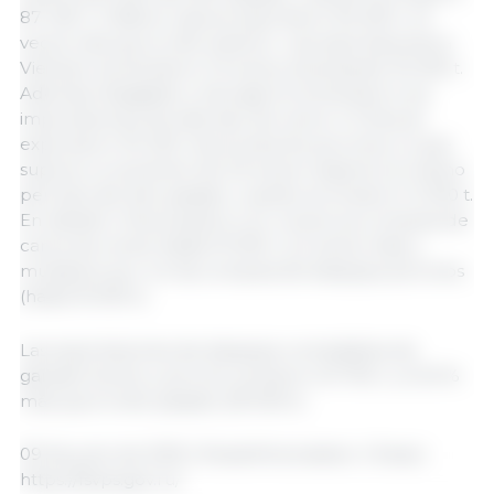
87 400 t. A Bielorrusia se exportaron 56 400 t, 1,5
veces más que el año anterior. Las exportaciones a
Vietnam aumentaron 1,9 veces, alcanzando 35 200 t.
Además, Kazajistán y Georgia incrementaron sus
importaciones de este tipo de carne. A China se
exportaron 35 400 t de productos porcinos, lo que
supone un aumento de 2,9 veces respecto al mismo
período del año pasado, cuando se enviaron 12 300 t.
En detalle, China duplicó con creces sus compras de
carne de cerdo (hasta 19 300 t, 2,2 veces más) y
multiplicó por 4,4 las compras de despojos porcinos
(hasta 16 000 t).
Las exportaciones de despojos comestibles de
ganado bovino y porcino sumaron 43 700 t, un 50 %
más que el año pasado (29 000 t).
09 de junio de 2025 | Rosselkhoznadzor | Rusia |
https://fsvps.gov.ru/