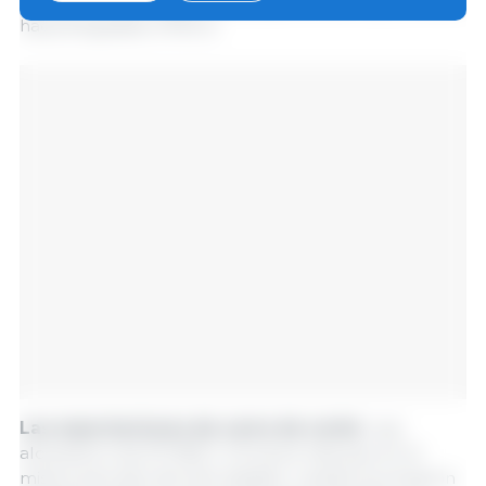
800 t), 3,1 veces hacia Uzbekistán (10 600 t) y 1,2 veces
hacia Kirguistán (7100 t).
Las exportaciones de carne de cerdo
rusa
alcanzaron las 137 800 t, 1,6 veces más que en el
mismo período del año pasado, cuando se enviaron