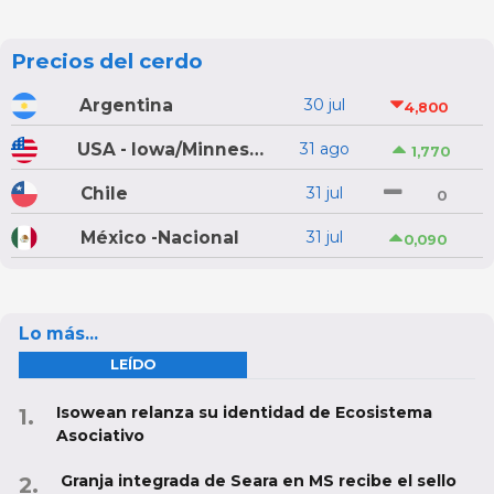
Precios del cerdo
Argentina
30 jul
4,800
USA - Iowa/Minnesota
31 ago
1,770
Chile
31 jul
0
México -Nacional
31 jul
0,090
Lo más...
LEÍDO
Isowean relanza su identidad de Ecosistema
Asociativo
Granja integrada de Seara en MS recibe el sello