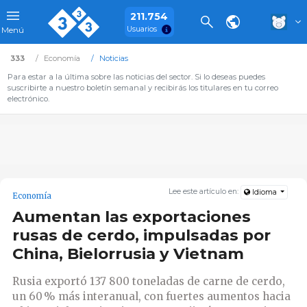
211.754
Usuarios
Menú
333
Economía
Noticias
Para estar a la última sobre las noticias del sector. Si lo deseas puedes
suscribirte a nuestro boletín semanal y recibirás los titulares en tu correo
electrónico.
Lee este artículo en:
Idioma
Economía
Aumentan las exportaciones
rusas de cerdo, impulsadas por
China, Bielorrusia y Vietnam
Rusia exportó 137 800 toneladas de carne de cerdo,
un 60 % más interanual, con fuertes aumentos hacia