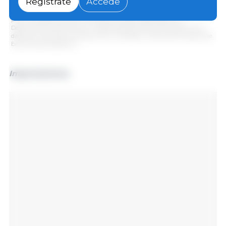
Regístrate
Accede
Gráfico 1: Volumen de las importaciones y exportaciones porcinas en el
primer semestre de 2025, variaciones anuales. Elaborado por el
Departamento de Economía y Sostenibilidad de 333 Latinoamérica con
datos de la Secretaría de Agricultura, Ganadería y Pesca del Ministerio de
Economía de Argentina
Importaciones