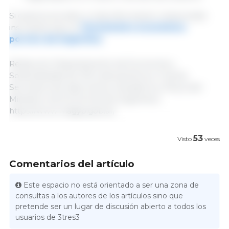
Si quieres acceder a más información relacionada
inscríbete aquí al
Termómetro económico
porcino de Argentina
.
Redacción Departamento de Economía y
Sostenibilidad de 333 Latinoamérica | Fuente:
Secretaría de Agricultura, Ganadería y Pesca del
Ministerio de Economía de Argentina |
https://www.magyp.gob.ar/
53
Visto
veces
Comentarios del artículo
Este espacio no está orientado a ser una zona de
consultas a los autores de los artículos sino que
pretende ser un lugar de discusión abierto a todos los
usuarios de 3tres3