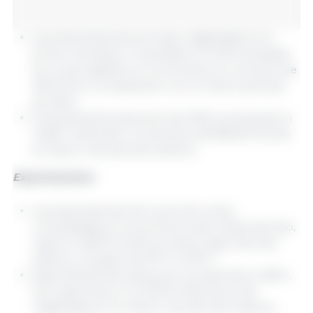
Las importaciones porcinas, registradas en el
primer semestre, consolidaron 31 291 toneladas
(t), lo que significa un incremento en volumen de
497,3 % en comparación con el mismo periodo
de 2024.
Puntualmente para junio de 2025, se alcanzaron
4408 t refiriendo un aumento de 825,8 % frente
al mismo mes del año anterior.
Exportaciones
Las exportaciones de carne de cerdo,
consolidadas en los primeros seis meses del año,
cayeron 29,8 % frente al mismo lapso del año
anterior, al pasar de 6777 a 4757 t.
Específicamente para junio, se exportaron 692 t,
las cuales fueron un 53,6 % inferiores a las
registradas en el mismo mes del año anterior.