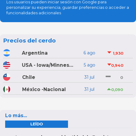
Los usuarios pueden iniciar sesión con Google para
personalizar su experiencia, guardar preferencias o acceder a
funcionalidades adicionales
Precios del cerdo
Argentina
6 ago
1,930
USA - Iowa/Minnesota
5 ago
0,940
Chile
31 jul
0
México -Nacional
31 jul
0,090
Lo más...
LEÍDO