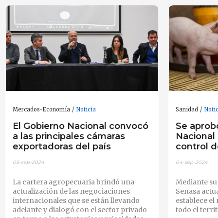
Mercados-Economía
Noticia
Sanidad
Noti
El Gobierno Nacional convocó
Se aprob
a las principales cámaras
Nacional
exportadoras del país
control d
05-sep-2024
04-sep-2024
La cartera agropecuaria brindó una
Mediante su 
actualización de las negociaciones
Senasa actua
internacionales que se están llevando
establece el
adelante y dialogó con el sector privado
todo el terri