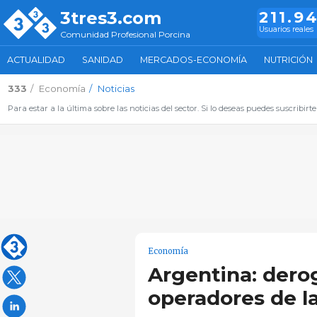
3tres3.com
211.9
Usuarios reales
Comunidad Profesional Porcina
ACTUALIDAD
SANIDAD
MERCADOS-ECONOMÍA
NUTRICIÓN
333
Economía
Noticias
Para estar a la última sobre las noticias del sector. Si lo deseas puedes suscribirte
Economía
Argentina: derog
operadores de l