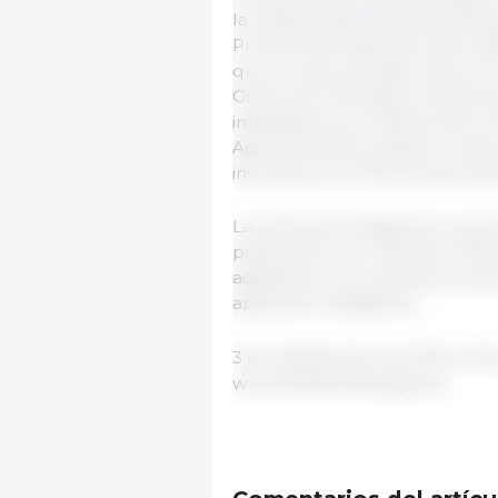
la Cadena Agroindustrial (RUCA
Productores Agropecuarios (RE
que no será necesario que se
Granos y/o Derivados Granarios
integrados en el sistema de la
Agrícola (SISA), podrán contin
inscriptos en el RUCA para este 
La resolución establece un perí
publicación en el Boletín Ofici
adaptarse a los cambios propue
aplicación obligatoria.
3 de Septiembre de 2024 | Pres
www.boletinoficial.gov.ar