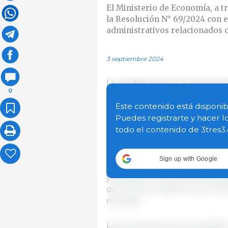
El Ministerio de Economía, a t
la Resolución N° 69/2024 con el
administrativos relacionados c
3 septiembre 2024
La medida implica la derogación
0
Anexo I de la Resolución N° 21
Granos y/o Derivados Granario
Este contenido está disponib
Puedes registrarte y hacer l
todo el contenido de 3tres3
Esta decisión se enmarca dentr
orientadas a la desburocratizac
Decreto N° 70/2023, que busca e
Sign up with Google
desarrollo económico del país. 
y optimizar la eficiencia del si
de comercio exterior y promov
mundial.
Los productores que ya están 