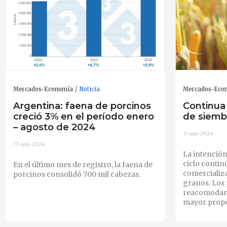
Mercados-Economía
Noticia
Mercados-Eco
Argentina: faena de porcinos
Continua
creció 3% en el período enero
de siembr
– agosto de 2024
11-sep-2024
17-sep-2024
La intención
ciclo contin
En el último mes de registro, la faena de
comercializa
porcinos consolidó 700 mil cabezas.
granos. Los 
reacomodan 
mayor propo