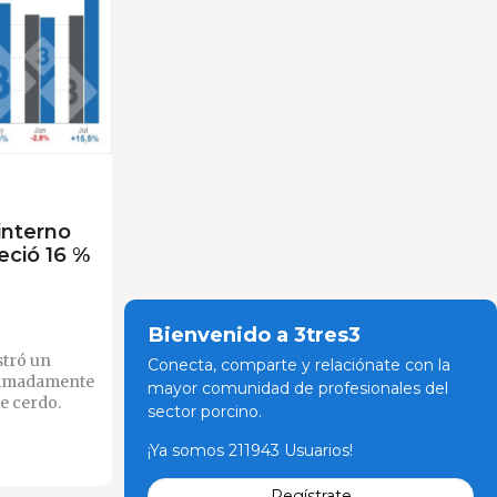
interno
eció 16 %
Bienvenido a 3tres3
stró un
Conecta, comparte y relaciónate con la
ximadamente
mayor comunidad de profesionales del
e cerdo.
sector porcino.
¡Ya somos 211943 Usuarios!
Regístrate