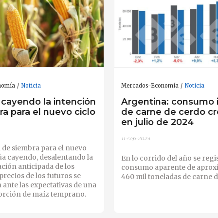
nomía
Noticia
Mercados-Economía
Noticia
 cayendo la intención
Argentina: consumo 
a para el nuevo ciclo
de carne de cerdo cr
en julio de 2024
11-sep-2024
 de siembra para el nuevo
úa cayendo, desalentando la
En lo corrido del año se regi
ción anticipada de los
consumo aparente de apro
precios de los futuros se
460 mil toneladas de carne d
ante las expectativas de una
rción de maíz temprano.