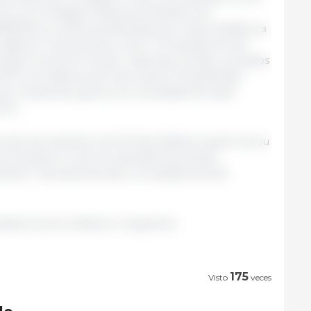
) y en el Registro Nacional Sanitario de
NSPA) se verán beneficiados por esta medida, ya
 registren nuevamente como "Compradores de
 para Consumo Propio". Además, al estar sus datos
 AFIP y el Sistema de Información Simplificado
uar recibiendo granos sin necesidad de estar
fin.
odo de transición de 30 días hábiles a partir de su
al, durante el cual los operadores podrán
stos. Tras este periodo, la medida será de
idencia de la Nación | Argentina
175
Visto
veces