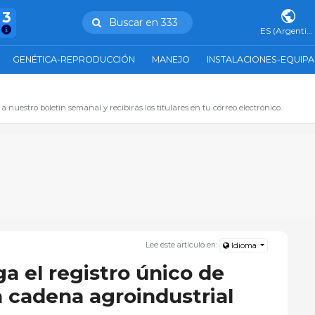
43
Buscar en 333
ES (Argentina)
GENÉTICA-REPRODUCCIÓN
MANEJO
INSTALACIONES-EQUIP
 a nuestro boletín semanal y recibirás los titulares en tu correo electrónico.
Lee este artículo en:
Idioma
a el registro único de
a cadena agroindustrial