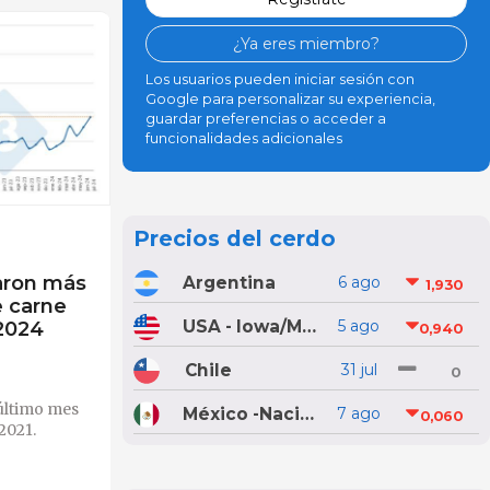
¿Ya eres miembro?
Los usuarios pueden iniciar sesión con
Google para personalizar su experiencia,
guardar preferencias o acceder a
funcionalidades adicionales
Precios del cerdo
aron más
Argentina
6 ago
1,930
e carne
 2024
USA - Iowa/Minnesota
5 ago
0,940
Chile
31 jul
0
 último mes
México -Nacional
7 ago
0,060
2021.