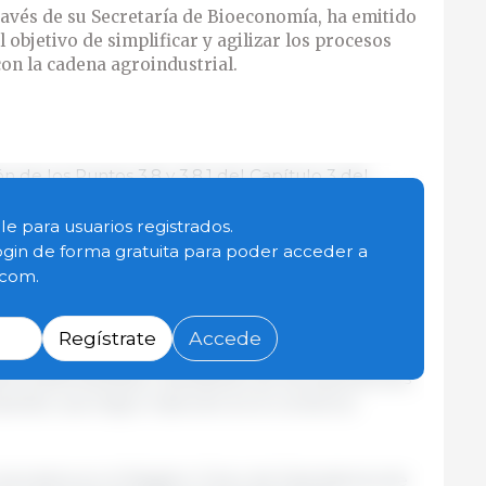
ravés de su Secretaría de Bioeconomía, ha emitido
 objetivo de simplificar y agilizar los procesos
on la cadena agroindustrial.
 de los Puntos 3.8 y 3.8.1 del Capítulo 3 del
/2017, que regulaba la actividad de "Comprador de
s para Consumo Propio.
le para usuarios registrados.
ogin de forma gratuita para poder acceder a
.com.
o de las políticas del Gobierno Nacional
ión y simplificación normativa, en línea con el
liminar barreras y restricciones que dificultan el
Regístrate
Accede
El objetivo es evitar la superposición de registros
stema administrativo, facilitando así las operaciones
iendo una mayor inserción en el comercio
inscriptos en el Registro Único de Operadores de