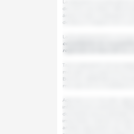
La adquisición prevista afecta 
de carne, que deben diferenci
áreas incluyen la adquisición 
de faena, el despiece de la car
La Bundeskartellamt concluy
consolidación de una posici
regionales de faena del sur y
Tras la adquisición de las inst
mercado muy superiores al 40 %
Buchloe, Waldkraiburg y Kemp
mercado de los competidores r
Además, en el mercado regiona
influencia de la planta de Weiß
dominante que ya ostentaba Tö
importante cuota de mercado e
ampliar esta posición aún más c