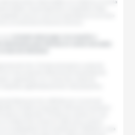
a diversas áreas relacionadas con la faena y la venta
arse desde una perspectiva competitiva. Estas
de ganado vacuno y porcino para faena, el proceso
ne y la venta de productos cárnicos.
ó que
la fusión daría lugar a la creación o
ón dominante para Tönnies en varios mercados
 el este de Alemania
.
alaciones de Vion, Tönnies alcanzaría cuotas de
 en las zonas de influencia de las plantas de
ten, superando con creces las cuotas de
estantes, significativamente más pequeños.
l de faena porcino, definido por la zona de
enfels, la fusión propuesta reforzaría la posición
nnies en esta área. Tönnies ya cuenta con una
n la faena de cerdos en esta zona y podría
on la adquisición de la planta de Crailsheim, cuya