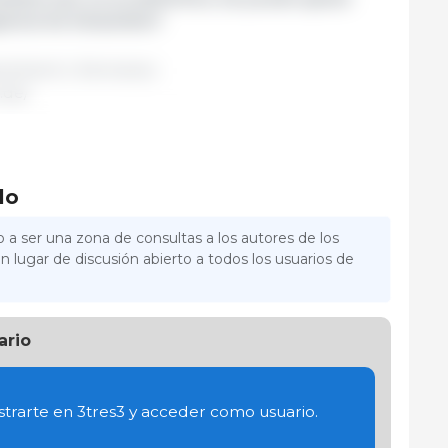
gional de Düsseldorf
.
rtellamt | Alemania |
.de/
lo
 a ser una zona de consultas a los autores de los
n lugar de discusión abierto a todos los usuarios de
ario
trarte en 3tres3 y acceder como usuario.