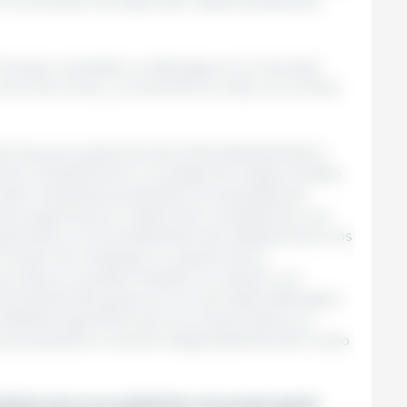
con la zona de mercado que rodea la planta de
 Tönnies consolidar su liderazgo en el mercado
rne de cerdo, y convertirse en líder en la venta
de las preocupaciones de la Bundeskartellamt
ia de competencia en un pliego de cargos enviado
 abril, las partes presentaron propuestas de
reocupaciones en materia de competencia. Las
inversión y el arrendamiento de instalaciones a los
nnies. Sin embargo, en opinión de la
omisos no podían impedir la creación o el
n dominante del grupo en los mercados afectados
 detalles específicos de los compromisos y el
 propuestos no serían independientes del Grupo
llamt aún no es definitiva. Se puede apelar