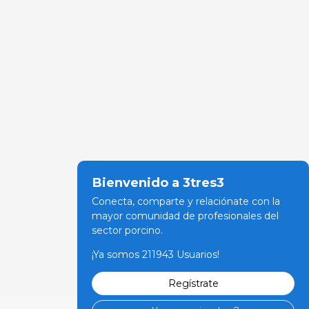
Bienvenido a 3tres3
Conecta, comparte y relaciónate con la
mayor comunidad de profesionales del
sector porcino.
¡Ya somos 211943 Usuarios!
Regístrate