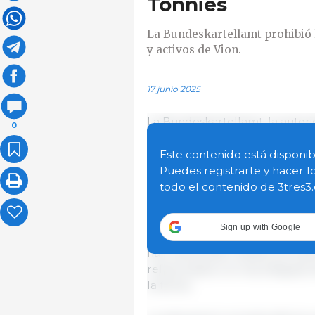
Tönnies
La Bundeskartellamt prohibió 
y activos de Vion.
17 junio 2025
La Bundeskartellamt, la autor
0
competencia, prohibió los pl
de adquirir varias empresas y a
Este contenido está disponib
las plantas de faena de Buchlo
Puedes registrarte y hacer l
todo el contenido de 3tres3
En junio de 2024, Vion anunció
actividades comerciales en Ale
Sign up with Google
dicho país. Durante este proc
han examinado, desde principio
relacionados con las antiguas 
la fecha.