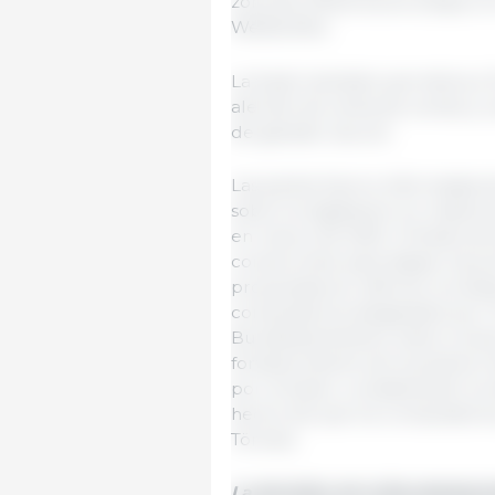
zona de influencia se solapa 
Weißenfels.
La fusión también permitiría a
alemán de venta de cerdos y ca
de ganado vacuno.
Las partes fueron informadas 
sobre la legislación en mater
en marzo de 2025. A finales de
compromiso para disipar las p
propuestas se referían a la des
compradores designados por Tö
Bundeskartellamt, estos compr
fortalecimiento de la posició
por la fusión, considerando los
hecho de que los compradores
Tönnies.
La decisión de la Bundeskarte