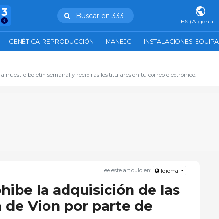
43
Buscar en 333
ES (Argentina)
GENÉTICA-REPRODUCCIÓN
MANEJO
INSTALACIONES-EQUIP
 a nuestro boletín semanal y recibirás los titulares en tu correo electrónico.
Lee este artículo en:
Idioma
hibe la adquisición de las
 de Vion por parte de