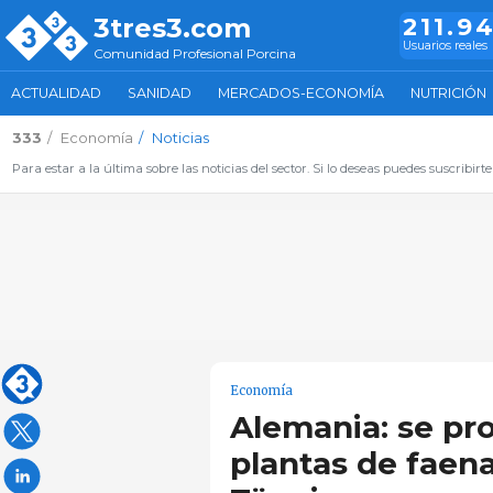
3tres3.com
211.9
Usuarios reales
Comunidad Profesional Porcina
ACTUALIDAD
SANIDAD
MERCADOS-ECONOMÍA
NUTRICIÓN
333
Economía
Noticias
Para estar a la última sobre las noticias del sector. Si lo deseas puedes suscribirte
Economía
Alemania: se pro
plantas de faena