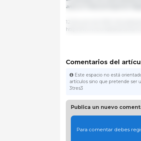
ante el Tribunal Superior Re
12 de junio de 2025 | Bundeska
https://www.bundeskartellamt
Comentarios del artícu
Este espacio no está orientado
artículos sino que pretende ser u
3tres3
Publica un nuevo coment
Para comentar debes regis