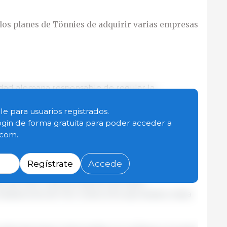
los planes de Tönnies de adquirir varias empresas
idad alemana responsable de regular la
anes de Tönnies International Management GmbH
ctivos de Vion GmbH y Vion Beef B.V., en particular
le para usuarios registrados.
e, Crailsheim y Waldkraiburg.
ogin de forma gratuita para poder acceder a
.com.
 su intención de interrumpir la mayor parte de sus
mania y vender sus instalaciones ubicadas en
Regístrate
Accede
eso, la Bundeskartellamt y la Comisión Europea
s de 2024, varios proyectos de fusión
instalaciones de Vion, todos ellos aprobados hasta