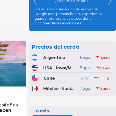
¿Ya eres miembro?
Los usuarios pueden iniciar sesión con
Google para personalizar su experiencia,
guardar preferencias o acceder a
funcionalidades adicionales
Precios del cerdo
Argentina
6 ago
1,930
USA - Iowa/Minnesota
5 ago
0,940
Chile
31 jul
0
México -Nacional
7 ago
0,060
asileñas
recen
Lo más...