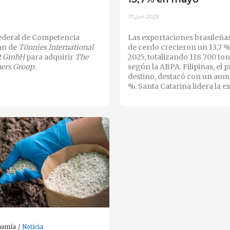
17-jun-2025
Federal de Competencia
Las exportaciones brasileña
an de
Tönnies International
de cerdo crecieron un 13,7 
t GmbH
para adquirir
The
2025, totalizando 118 700 ton
hers Group
.
según la ABPA. Filipinas, el p
destino, destacó con un aum
%. Santa Catarina lidera la e
nomía
Noticia