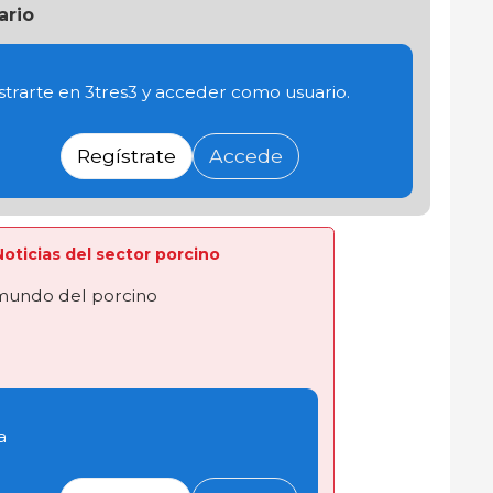
ario
trarte en 3tres3 y acceder como usuario.
Regístrate
Accede
 Noticias del sector porcino
 mundo del porcino
a