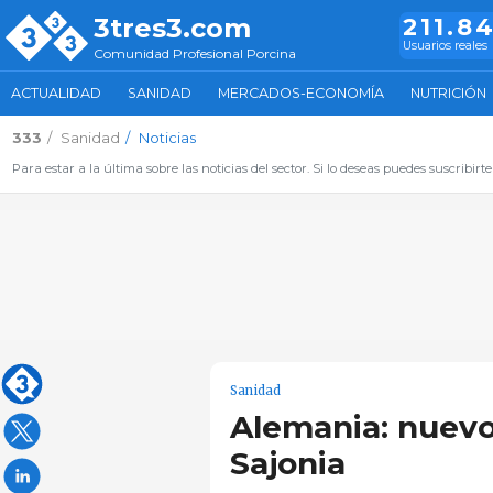
3tres3.com
211.8
Usuarios reales
Comunidad Profesional Porcina
ACTUALIDAD
SANIDAD
MERCADOS-ECONOMÍA
NUTRICIÓN
333
Sanidad
Noticias
Para estar a la última sobre las noticias del sector. Si lo deseas puedes suscribirte
Sanidad
Alemania: nuevo
Sajonia