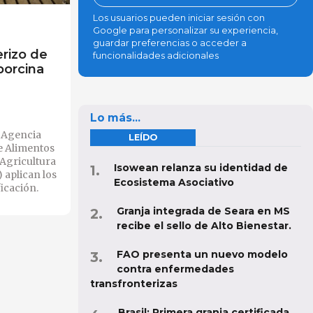
Los usuarios pueden iniciar sesión con
Google para personalizar su experiencia,
guardar preferencias o acceder a
erizo de
funcionalidades adicionales
porcina
Lo más...
a Agencia
LEÍDO
e Alimentos
 Agricultura
Isowean relanza su identidad de
 aplican los
Ecosistema Asociativo
icación.
Granja integrada de Seara en MS
recibe el sello de Alto Bienestar.
FAO presenta un nuevo modelo
contra enfermedades
transfronterizas
Brasil: Primera granja certificada