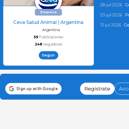
28-jul-2026
Ge
Empresa
20-jul-2026
P
Ceva Salud Animal | Argentina
13-jul-2026
Ge
Argentina
59
Publicaciones
248
Seguidores
Seguir
Regístrate
Acc