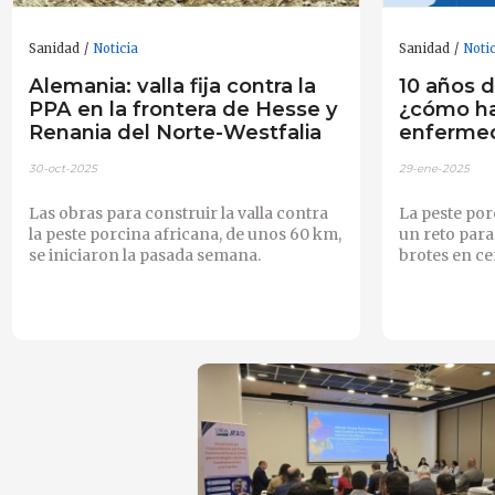
Sanidad
Noticia
Sanidad
Noti
Alemania: valla fija contra la
10 años d
PPA en la frontera de Hesse y
¿cómo ha
Renania del Norte-Westfalia
enferme
30-oct-2025
29-ene-2025
Las obras para construir la valla contra
La peste por
la peste porcina africana, de unos 60 km,
un reto para
se iniciaron la pasada semana.
brotes en ce