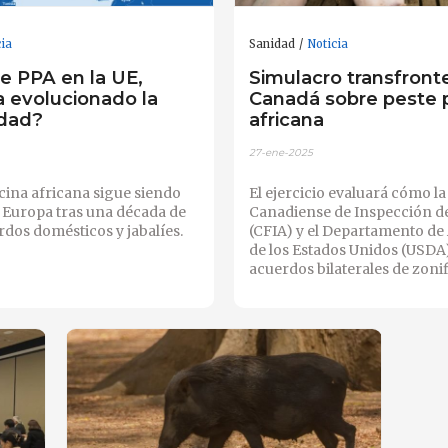
cia
Sanidad
Noticia
e PPA en la UE,
Simulacro transfront
 evolucionado la
Canadá sobre peste 
dad?
africana
27-ene-2025
cina africana sigue siendo
El ejercicio evaluará cómo l
 Europa tras una década de
Canadiense de Inspección d
rdos domésticos y jabalíes.
(CFIA) y el Departamento de
de los Estados Unidos (USDA)
acuerdos bilaterales de zonif