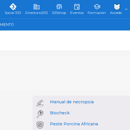
Social 333
Directorio333
333shop
Eventos
Formación
Accede
AMIENTO
Manual de necropsia
Biocheck
Peste Porcina Africana