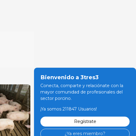
Bienvenido a 3tres3
Conecta, comparte y relaciónate con la
mayor comunidad de profesionales del
sector porcino.
¡Ya somos 211847 Usuarios!
Regístrate
¿Ya eres miembro?