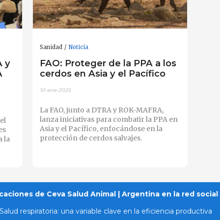
Sanidad
Noticia
A y
FAO: Proteger de la PPA a los
A
cerdos en Asia y el Pacífico
10-ene-2025
La FAO, junto a DTRA y ROK-MAFRA,
lanza iniciativas para combatir la PPA en
el
Asia y el Pacífico, enfocándose en la
es
protección de cerdos salvajes.
 la
caciones de Ceva Salud Animal | Argentina en la red social
Salud respiratoria: una variable clave en la eficiencia productiva