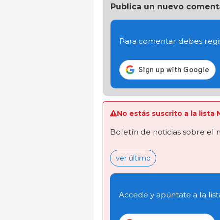
Publica un nuevo coment
Para comentar debes regis
No estás suscrito a la lista
Boletín de noticias sobre el
ver último
Accede y apúntate a la list