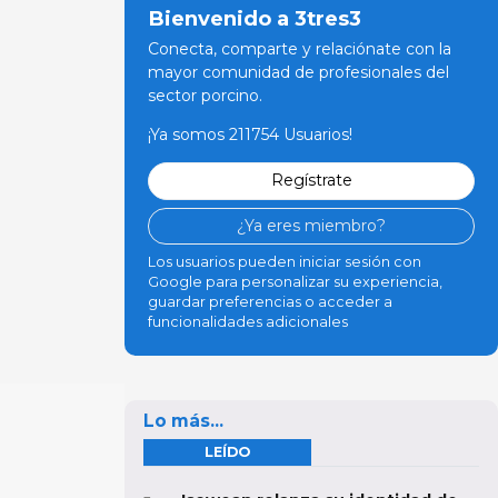
Bienvenido a 3tres3
Conecta, comparte y relaciónate con la
mayor comunidad de profesionales del
sector porcino.
¡Ya somos 211754 Usuarios!
Regístrate
¿Ya eres miembro?
Los usuarios pueden iniciar sesión con
Google para personalizar su experiencia,
guardar preferencias o acceder a
funcionalidades adicionales
Lo más...
LEÍDO