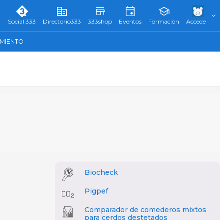
Social 333
Directorio333
333shop
Eventos
Formación
Accede
AMIENTO
Biocheck
Pigpef
Comparador de comederos mixtos
para cerdos destetados