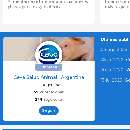
Alimentación e Interior anuncia nuevos
financiación
plazos para los ganaderos.
más respetuo
Últimas publi
04-ago-2026
28-jul-2026
Ge
Empresa
20-jul-2026
P
Ceva Salud Animal | Argentina
13-jul-2026
Ge
Argentina
59
Publicaciones
248
Seguidores
Seguir