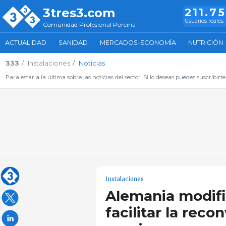
3tres3.com
211.7
Usuarios reales
Comunidad Profesional Porcina
ACTUALIDAD
SANIDAD
MERCADOS-ECONOMÍA
NUTRICIÓN
333
Instalaciones
Noticias
Para estar a la última sobre las noticias del sector. Si lo deseas puedes suscribirte
Instalaciones
Alemania modifi
facilitar la reco