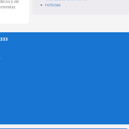
dicos y de
noticias
ienestar
 333
?