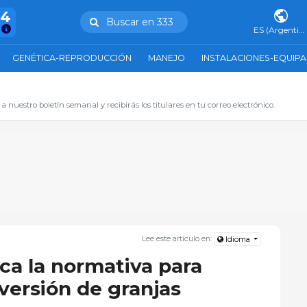
54
Buscar en 333
ES (Argentina)
GENÉTICA-REPRODUCCIÓN
MANEJO
INSTALACIONES-EQUIP
 a nuestro boletín semanal y recibirás los titulares en tu correo electrónico.
Lee este artículo en:
Idioma
ca la normativa para
nversión de granjas