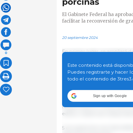
porcinas
El Gabinete Federal ha aprobad
facilitar la reconversión de gr
20 septiembre 2024
En primer lugar, se ampliará d
0
granjas antiguas en zonas al ai
de más tiempo para planificar 
Este contenido está disponib
no utilicen.
Puedes registrarte y hacer l
todo el contenido de 3tres3
Por otra parte, se favorecerá la
granjas. Con ello, se pretende
Sign up with Google
distintas generaciones de una 
residenciales en zonas exterior
edificio residencial independie
5 de septiembre de 2024/ BME