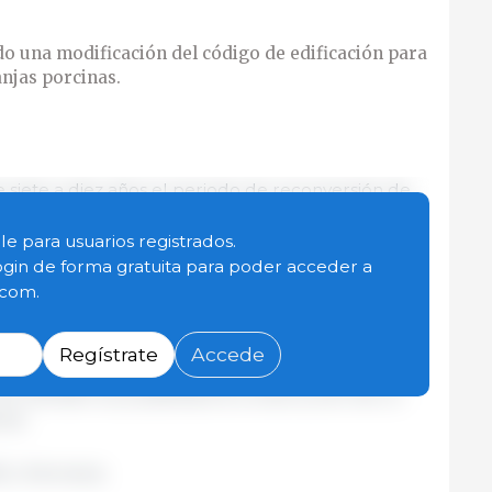
o una modificación del código de edificación para
anjas porcinas.
e siete a diez años el periodo de reconversión de
re libre. De esta manera, los ganaderos dispondrán
lo que quieren hacer con las edificaciones que ya
le para usuarios registrados.
ogin de forma gratuita para poder acceder a
.com.
 ampliación de los edificios residenciales en las
 tener en cuenta las necesidades de vivienda de las
Regístrate
Accede
granja. Además de las ampliaciones de edificios
es, también se posibilitará la construcción de un
nte.
L/ Alemania.