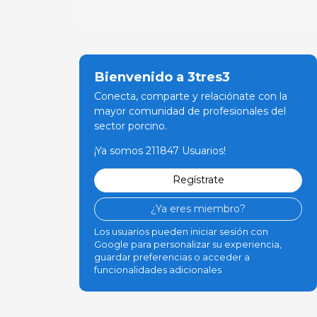
Bienvenido a 3tres3
Conecta, comparte y relaciónate con la
mayor comunidad de profesionales del
sector porcino.
¡Ya somos 211847 Usuarios!
Regístrate
¿Ya eres miembro?
Los usuarios pueden iniciar sesión con
Google para personalizar su experiencia,
guardar preferencias o acceder a
funcionalidades adicionales