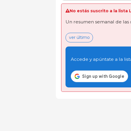
No estás suscrito a la list
Un resumen semanal de las 
ver último
Accede y apúntate a la list