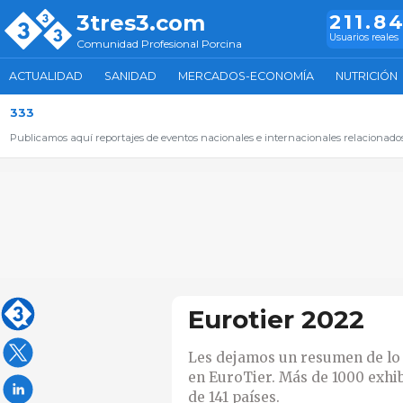
3tres3.com
211.8
Usuarios reales
Comunidad Profesional Porcina
ACTUALIDAD
SANIDAD
MERCADOS-ECONOMÍA
NUTRICIÓN
333
Publicamos aquí reportajes de eventos nacionales e internacionales relacionados 
Eurotier 2022
Les dejamos un resumen de lo 
en EuroTier. Más de 1000 exhib
de 141 países.