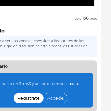
156
Visto
veces
lo
 a ser una zona de consultas a los autores de los
n lugar de discusión abierto a todos los usuarios de
ario
trarte en 3tres3 y acceder como usuario.
Regístrate
Accede