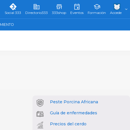
Social 333
Directorio333
333shop
Eventos
Formación
Accede
AMIENTO
Peste Porcina Africana
Guía de enfermedades
Precios del cerdo