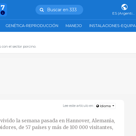
47
Buscar en 333
ES (Argentina)
GENÉTICA-REPRODUCCIÓN
MANEJO
INSTALACIONES-EQUIP
con el sector porcino.
Lee este artículo en:
Idioma
vivido la semana pasada en Hannover, Alemania,
idores, de 57 países y más de 100 000 visitantes,